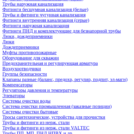
Трубы наружная канализация
Фитинги бесшумная канализация (белые)
Трубы и фитинги чугунная канализация
Фитинги внутренняя канализация (серые)
Фитинги наружная канализация
Фитинги ПНД и комплектующие для безнапорной трубы
Люки, дождеприемники
Люки
Дождеприемники
Муфты противопожарные
Оборудование для скважин
Предохранительная и регулирующая арматура
Воздухоотводчики
Группы безопасности
Клапаны разные (баланс, предохр, регулир, подпит, эл-магн)
Компенсаторы
Регуляторы давления и температуры
Элеваторы
Системы очистки воды
Система очистки промышленная (заказные позиции)
Системы очистки бытовые
Тросы сантехнические, устройства для прочистки
Трубы и фитинги из нерж. стали
Трубы и фитинги из нерж. стали VALTEC
Трубы ПП, МП, ПНД,НПВХ и др.