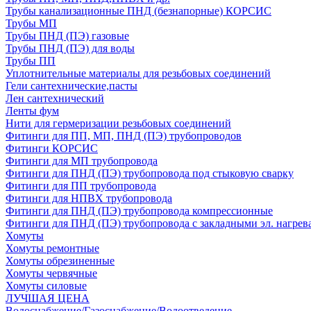
Трубы канализационные ПНД (безнапорные) КОРСИС
Трубы МП
Трубы ПНД (ПЭ) газовые
Трубы ПНД (ПЭ) для воды
Трубы ПП
Уплотнительные материалы для резьбовых соединений
Гели сантехнические,пасты
Лен сантехнический
Ленты фум
Нити для гермеризации резьбовых соединений
Фитинги для ПП, МП, ПНД (ПЭ) трубопроводов
Фитинги КОРСИС
Фитинги для МП трубопровода
Фитинги для ПНД (ПЭ) трубопровода под стыковую сварку
Фитинги для ПП трубопровода
Фитинги для НПВХ трубопровода
Фитинги для ПНД (ПЭ) трубопровода компрессионные
Фитинги для ПНД (ПЭ) трубопровода с закладными эл. нагрев
Хомуты
Хомуты ремонтные
Хомуты обрезиненные
Хомуты червячные
Хомуты силовые
ЛУЧШАЯ ЦЕНА
Водоснабжение/Газоснабжение/Водоотведение