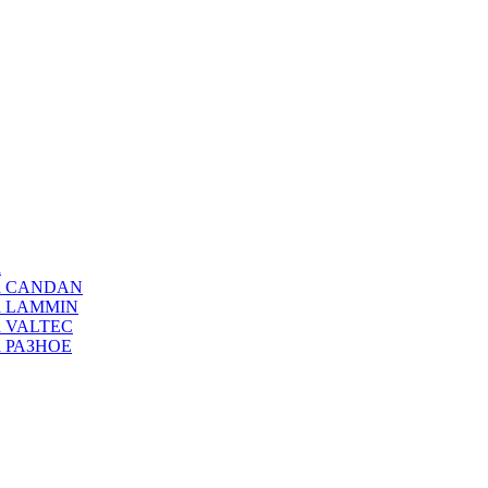
а
ода CANDAN
да LAMMIN
да VALTEC
да РАЗНОЕ