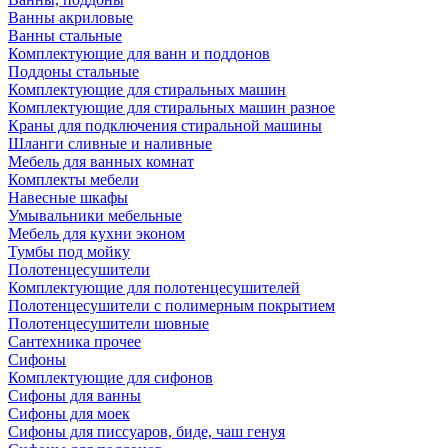
Ванны акриловые
Ванны стальные
Комплектующие для ванн и поддонов
Поддоны стальные
Комплектующие для стиральных машин
Комплектующие для стиральных машин разное
Краны для подключения стиральной машины
Шланги сливные и наливные
Мебель для ванных комнат
Комплекты мебели
Навесные шкафы
Умывальники мебельные
Мебель для кухни эконом
Тумбы под мойку
Полотенцесушители
Комплектующие для полотенцесушителей
Полотенцесушители с полимерным покрытием
Полотенцесушители шовные
Сантехника прочее
Сифоны
Комплектующие для сифонов
Сифоны для ванны
Сифоны для моек
Сифоны для писсуаров, биде, чаш генуя