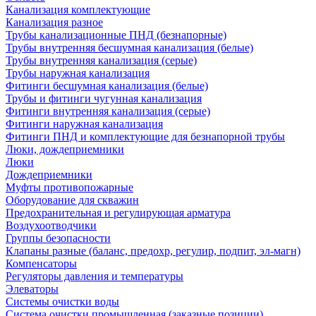
Канализация комплектующие
Канализация разное
Трубы канализационные ПНД (безнапорные)
Трубы внутренняя бесшумная канализация (белые)
Трубы внутренняя канализация (серые)
Трубы наружная канализация
Фитинги бесшумная канализация (белые)
Трубы и фитинги чугунная канализация
Фитинги внутренняя канализация (серые)
Фитинги наружная канализация
Фитинги ПНД и комплектующие для безнапорной трубы
Люки, дождеприемники
Люки
Дождеприемники
Муфты противопожарные
Оборудование для скважин
Предохранительная и регулирующая арматура
Воздухоотводчики
Группы безопасности
Клапаны разные (баланс, предохр, регулир, подпит, эл-магн)
Компенсаторы
Регуляторы давления и температуры
Элеваторы
Системы очистки воды
Система очистки промышленная (заказные позиции)