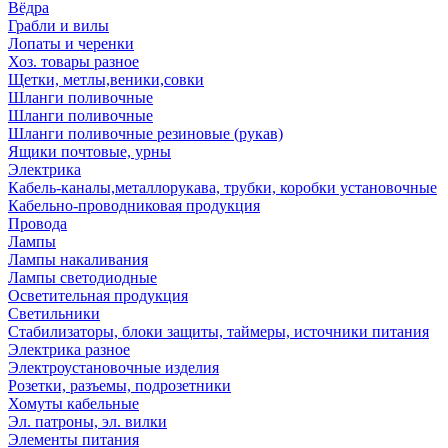
Вёдра
Грабли и вилы
Лопаты и черенки
Хоз. товары разное
Щетки, метлы,веники,совки
Шланги поливочные
Шланги поливочные
Шланги поливочные резиновые (рукав)
Ящики почтовые, урны
Электрика
Кабель-каналы,металлорукава, трубки, коробки установочные
Кабельно-проводниковая продукция
Провода
Лампы
Лампы накаливания
Лампы светодиодные
Осветительная продукция
Светильники
Стабилизаторы, блоки защиты, таймеры, источники питания
Электрика разное
Электроустановочные изделия
Розетки, разъемы, подрозетники
Хомуты кабельные
Эл. патроны, эл. вилки
Элементы питания