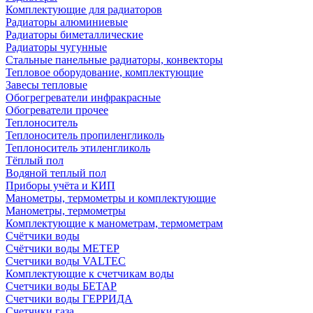
Комплектующие для радиаторов
Радиаторы алюминиевые
Радиаторы биметаллические
Радиаторы чугунные
Стальные панельные радиаторы, конвекторы
Тепловое оборудование, комплектующие
Завесы тепловые
Обогрегреватели инфракрасные
Обогреватели прочее
Теплоноситель
Теплоноситель пропиленгликоль
Теплоноситель этиленгликоль
Тёплый пол
Водяной теплый пол
Приборы учёта и КИП
Манометры, термометры и комплектующие
Манометры, термометры
Комплектующие к манометрам, термометрам
Счётчики воды
Счётчики воды МЕТЕР
Счетчики воды VALTEC
Комплектующие к счетчикам воды
Счетчики воды БЕТАР
Счетчики воды ГЕРРИДА
Счетчики газа