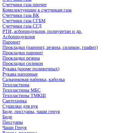
Счетчики газа прочее
Комплектующие к счетчикам газа
Счетчики газа ВК
Счетчики газа СГБМ
Счетчики газа СГД
РТИ, асбопродукция, полиуретан и др.
Асбопродукция
Паронит
Прокладки (паронит, резина, силикон, графит)
Прокладки паронит
Прокладки резина
Прокладки силикон
Рукава (кроме поливочных)
Рукава напорные
Сальниковая набивка, каболка
Техпластины
Техпластины МБС
Техпластины ТМКЩ
Сантехника
Сушилки для рук
Биде, писсуары, чаши генуя
Биде
Писсуары
Чаши Генуя
Ванны, поддоны