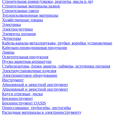
Строительная химия (смазки, реагенты, масла и др)
Строительные материалы разное
Строительные смеси
Теплоизоляционные материалы
Хозяйственные товары
Электрика
Электросчетчики
Элементы питания
Детекторы
Кабель-каналы,металлорукава, трубки, коробки установочные
Кабельно-проводниковая продукция
Лампы
Осветительная продукция
Пуско-защитная аппаратура
Стабилизаторы, блоки защиты, таймеры, источники питания
Электроустановочные изделия
Электрощитовое оборудование
Инструмент
Абразивный и зачистной инструмент
Абразивный и зачистной инструмент
Круги отрезные, диски
Бензоинструмент
Бензоинструмент OASIS
Опрессовщики, трубогибы, листогибы
Расходные материалы к электроинструменту