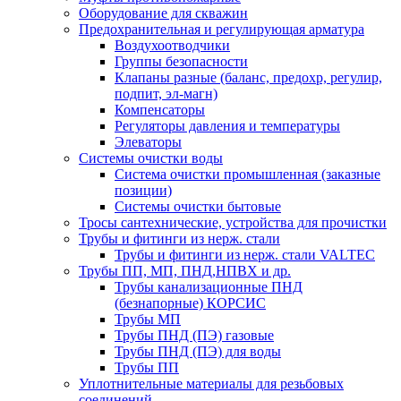
Оборудование для скважин
Предохранительная и регулирующая арматура
Воздухоотводчики
Группы безопасности
Клапаны разные (баланс, предохр, регулир,
подпит, эл-магн)
Компенсаторы
Регуляторы давления и температуры
Элеваторы
Системы очистки воды
Система очистки промышленная (заказные
позиции)
Системы очистки бытовые
Тросы сантехнические, устройства для прочистки
Трубы и фитинги из нерж. стали
Трубы и фитинги из нерж. стали VALTEC
Трубы ПП, МП, ПНД,НПВХ и др.
Трубы канализационные ПНД
(безнапорные) КОРСИС
Трубы МП
Трубы ПНД (ПЭ) газовые
Трубы ПНД (ПЭ) для воды
Трубы ПП
Уплотнительные материалы для резьбовых
соединений