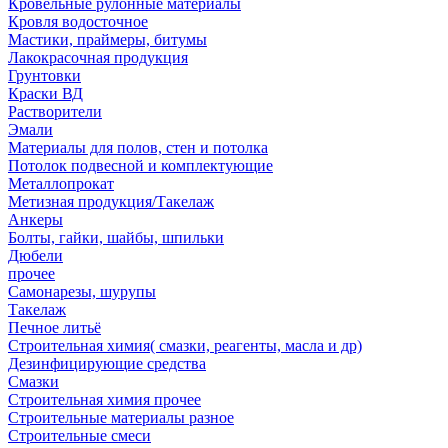
Кровельные рулонные материалы
Кровля водосточное
Мастики, праймеры, битумы
Лакокрасочная продукция
Грунтовки
Краски ВД
Растворители
Эмали
Материалы для полов, стен и потолка
Потолок подвесной и комплектующие
Металлопрокат
Метизная продукция/Такелаж
Анкеры
Болты, гайки, шайбы, шпильки
Дюбели
прочее
Самонарезы, шурупы
Такелаж
Печное литьё
Строительная химия( смазки, реагенты, масла и др)
Дезинфицирующие средства
Смазки
Строительная химия прочее
Строительные материалы разное
Строительные смеси