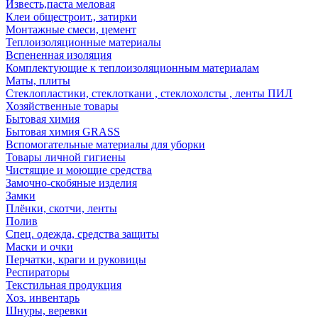
Известь,паста меловая
Клеи общестроит., затирки
Монтажные смеси, цемент
Теплоизоляционные материалы
Вспененная изоляция
Комплектующие к теплоизоляционным материалам
Маты, плиты
Стеклопластики, стеклоткани , стеклохолсты , ленты ПИЛ
Хозяйственные товары
Бытовая химия
Бытовая химия GRASS
Вспомогательные материалы для уборки
Товары личной гигиены
Чистящие и моющие средства
Замочно-скобяные изделия
Замки
Плёнки, скотчи, ленты
Полив
Спец. одежда, средства защиты
Маски и очки
Перчатки, краги и руковицы
Респираторы
Текстильная продукция
Хоз. инвентарь
Шнуры, веревки