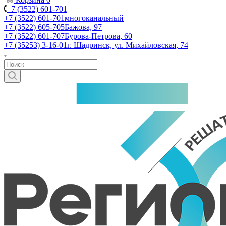
+7 (3522) 601-701
+7 (3522) 601-701
многоканальный
+7 (3522) 605-705
Бажова, 97
+7 (3522) 601-707
Бурова-Петрова, 60
+7 (35253) 3-16-01
г. Шадринск, ул. Михайловская, 74