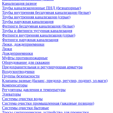
Канализация разное
Трубы канализационные ПНД (безнапорные)
Трубы внутренняя бесшумная канализация (белые)
Трубы внутренняя канализация (серые)
Трубы наружная канализация
Фитинги бесшумная канализация (белые)
Трубы и фитинги чугунная канализация
Фитинги внутренняя канализация (серые)
Фитинги наружная канализация
Люки, дождеприемники
Люки
Дождеприемники
Муфты противопожарные
Оборудование для скважин
Предохранительная и регулирующая арматура
Воздухоотводчики
Группы безопасности
Клапаны разные (баланс, предохр, регулир, подпит, эл-магн)
Компенсаторы
Регуляторы давления и температуры
Элеваторы
Системы очистки воды
Система очистки промышленная (заказные позиции)
Системы очистки бытовые
Тросы сантехнические, устройства для прочистки