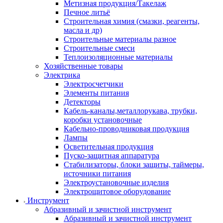
Метизная продукция/Такелаж
Печное литьё
Строительная химия (смазки, реагенты,
масла и др)
Строительные материалы разное
Строительные смеси
Теплоизоляционные материалы
Хозяйственные товары
Электрика
Электросчетчики
Элементы питания
Детекторы
Кабель-каналы,металлорукава, трубки,
коробки установочные
Кабельно-проводниковая продукция
Лампы
Осветительная продукция
Пуско-защитная аппаратура
Стабилизаторы, блоки защиты, таймеры,
источники питания
Электроустановочные изделия
Электрощитовое оборудование
Инструмент
Абразивный и зачистной инструмент
Абразивный и зачистной инструмент