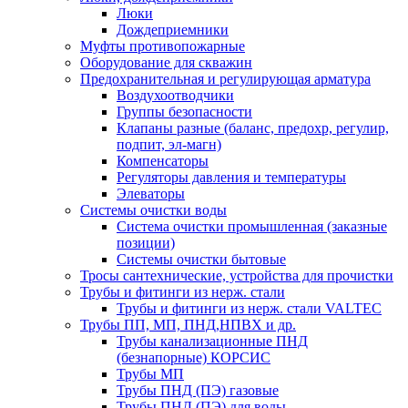
Люки
Дождеприемники
Муфты противопожарные
Оборудование для скважин
Предохранительная и регулирующая арматура
Воздухоотводчики
Группы безопасности
Клапаны разные (баланс, предохр, регулир,
подпит, эл-магн)
Компенсаторы
Регуляторы давления и температуры
Элеваторы
Системы очистки воды
Система очистки промышленная (заказные
позиции)
Системы очистки бытовые
Тросы сантехнические, устройства для прочистки
Трубы и фитинги из нерж. стали
Трубы и фитинги из нерж. стали VALTEC
Трубы ПП, МП, ПНД,НПВХ и др.
Трубы канализационные ПНД
(безнапорные) КОРСИС
Трубы МП
Трубы ПНД (ПЭ) газовые
Трубы ПНД (ПЭ) для воды