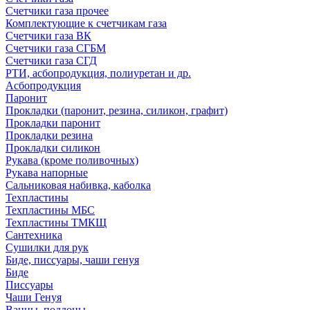
Счетчики газа прочее
Комплектующие к счетчикам газа
Счетчики газа ВК
Счетчики газа СГБМ
Счетчики газа СГД
РТИ, асбопродукция, полиуретан и др.
Асбопродукция
Паронит
Прокладки (паронит, резина, силикон, графит)
Прокладки паронит
Прокладки резина
Прокладки силикон
Рукава (кроме поливочных)
Рукава напорные
Сальниковая набивка, каболка
Техпластины
Техпластины МБС
Техпластины ТМКЩ
Сантехника
Сушилки для рук
Биде, писсуары, чаши генуя
Биде
Писсуары
Чаши Генуя
Ванны, поддоны