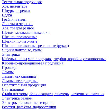
Текстильная продукция
Хоз. инвентарь
Шнуры, веревки
Вёдра
Грабли и вилы
Лопаты и черенки
Хоз. товары разное
Щетки, метлы,веники,совки
Шланги поливочные
Шланги поливочные
Шланги поливочные резиновые (рукав)
Ящики почтовые, урны
Электрика
Кабель-каналы,металлорукава, трубки, коробки установочные
Кабельно-проводниковая продукция
Провода
Лампы
Лампы накаливания
Лампы светодиодные
Осветительная продукция
Светильники
Стабилизаторы, блоки защиты, таймеры, источники питания
Электрика разное
Электроустановочные изделия
Розетки, разъемы, подрозетники