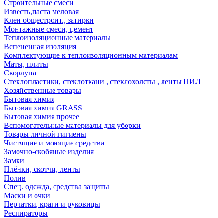
Строительные смеси
Известь,паста меловая
Клеи общестроит., затирки
Монтажные смеси, цемент
Теплоизоляционные материалы
Вспененная изоляция
Комплектующие к теплоизоляционным материалам
Маты, плиты
Скорлупа
Стеклопластики, стеклоткани , стеклохолсты , ленты ПИЛ
Хозяйственные товары
Бытовая химия
Бытовая химия GRASS
Бытовая химия прочее
Вспомогательные материалы для уборки
Товары личной гигиены
Чистящие и моющие средства
Замочно-скобяные изделия
Замки
Плёнки, скотчи, ленты
Полив
Спец. одежда, средства защиты
Маски и очки
Перчатки, краги и руковицы
Респираторы