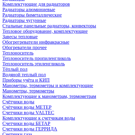
Комплектующие для радиаторов
Радиаторы алюминиевые
Радиаторы биметаллические
Радиаторы чугунные
Стальные панельные радиаторы, конвекторы
Тепловое оборудование, комплектующие
Завесы тепловые
Обогрегреватели инфракрасные
Обогреватели прочее
Теплоноситель
Теплоноситель пропиленгликоль
Теплоноситель этиленгликоль
Тёплый пол
Водяной теплый пол
Приборы учёта и КИП
Манометры, термометры и комплектующие
Манометры, термометры
Комплектующие к манометрам, термометрам
Счётчики воды
Счётчики воды МЕТЕР
Счетчики воды VALTEC
Комплектующие к счетчикам воды
Счетчики воды БЕТАР
Счетчики воды ГЕРРИДА
Счетчики газа