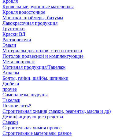
Кровля
Кровельные рулонные материалы
Кровля водосточное
Мастики, праймеры, битумы
Лакокрасочная продукция
Грунтовки
Краски ВД
Растворители
Эмали
Материалы для полов, стен и потолка
Потолок подвесной и комплектующие
Металлопрокат
Метизная продукция/Такелаж
Анкеры
Болты, гайки, шайбы, шпильки
Дюбели
прочее
Самонарезы, шурупы
Такелаж
Печное литьё
Строительная химия( смазки, реагенты, масла и др)
Дезинфицирующие средства
Смазки
Строительная химия прочее
Строительные материалы разное