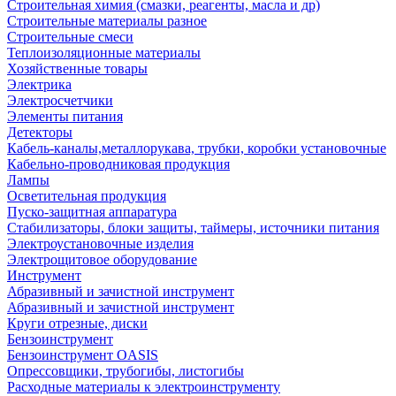
Строительная химия (смазки, реагенты, масла и др)
Строительные материалы разное
Строительные смеси
Теплоизоляционные материалы
Хозяйственные товары
Электрика
Электросчетчики
Элементы питания
Детекторы
Кабель-каналы,металлорукава, трубки, коробки установочные
Кабельно-проводниковая продукция
Лампы
Осветительная продукция
Пуско-защитная аппаратура
Стабилизаторы, блоки защиты, таймеры, источники питания
Электроустановочные изделия
Электрощитовое оборудование
Инструмент
Абразивный и зачистной инструмент
Абразивный и зачистной инструмент
Круги отрезные, диски
Бензоинструмент
Бензоинструмент OASIS
Опрессовщики, трубогибы, листогибы
Расходные материалы к электроинструменту