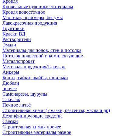
Кровля
Кровельные рулонные материалы
Кровля водосточное
Мастики, праймеры, битумы
Лакокрасочная продукция
Грунтовки
Краски ВД
Растворители
Эмали
Материалы для полов, стен и потолка
Потолок подвесной и комплектующие
Металлопрокат
Метизная продукция/Такелаж
Анкеры
Болты, гайки, шайбы, шпильки
Дюбели
прочее
Самонарезы, шурупы
Такелаж
Печное литьё
Строительная химия( смазки, реагенты, масла и др)
Дезинфицирующие средства
Смазки
Строительная химия прочее
Строительные материалы разное