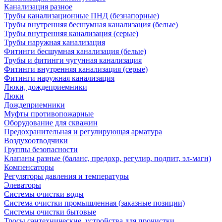
Канализация разное
Трубы канализационные ПНД (безнапорные)
Трубы внутренняя бесшумная канализация (белые)
Трубы внутренняя канализация (серые)
Трубы наружная канализация
Фитинги бесшумная канализация (белые)
Трубы и фитинги чугунная канализация
Фитинги внутренняя канализация (серые)
Фитинги наружная канализация
Люки, дождеприемники
Люки
Дождеприемники
Муфты противопожарные
Оборудование для скважин
Предохранительная и регулирующая арматура
Воздухоотводчики
Группы безопасности
Клапаны разные (баланс, предохр, регулир, подпит, эл-магн)
Компенсаторы
Регуляторы давления и температуры
Элеваторы
Системы очистки воды
Система очистки промышленная (заказные позиции)
Системы очистки бытовые
Тросы сантехнические, устройства для прочистки