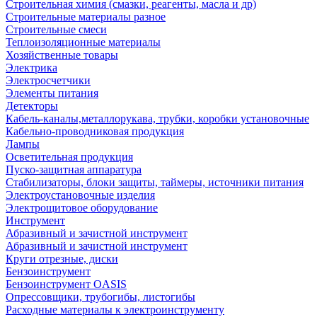
Строительная химия (смазки, реагенты, масла и др)
Строительные материалы разное
Строительные смеси
Теплоизоляционные материалы
Хозяйственные товары
Электрика
Электросчетчики
Элементы питания
Детекторы
Кабель-каналы,металлорукава, трубки, коробки установочные
Кабельно-проводниковая продукция
Лампы
Осветительная продукция
Пуско-защитная аппаратура
Стабилизаторы, блоки защиты, таймеры, источники питания
Электроустановочные изделия
Электрощитовое оборудование
Инструмент
Абразивный и зачистной инструмент
Абразивный и зачистной инструмент
Круги отрезные, диски
Бензоинструмент
Бензоинструмент OASIS
Опрессовщики, трубогибы, листогибы
Расходные материалы к электроинструменту