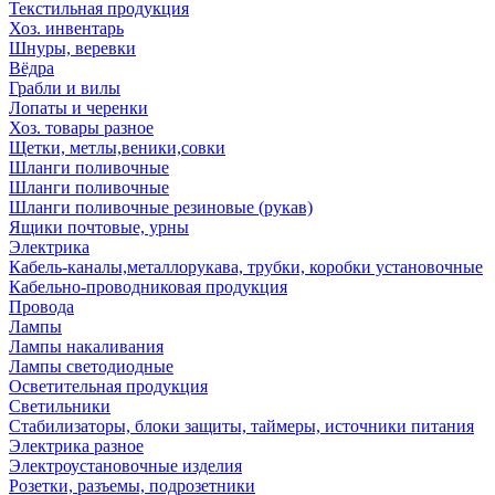
Текстильная продукция
Хоз. инвентарь
Шнуры, веревки
Вёдра
Грабли и вилы
Лопаты и черенки
Хоз. товары разное
Щетки, метлы,веники,совки
Шланги поливочные
Шланги поливочные
Шланги поливочные резиновые (рукав)
Ящики почтовые, урны
Электрика
Кабель-каналы,металлорукава, трубки, коробки установочные
Кабельно-проводниковая продукция
Провода
Лампы
Лампы накаливания
Лампы светодиодные
Осветительная продукция
Светильники
Стабилизаторы, блоки защиты, таймеры, источники питания
Электрика разное
Электроустановочные изделия
Розетки, разъемы, подрозетники