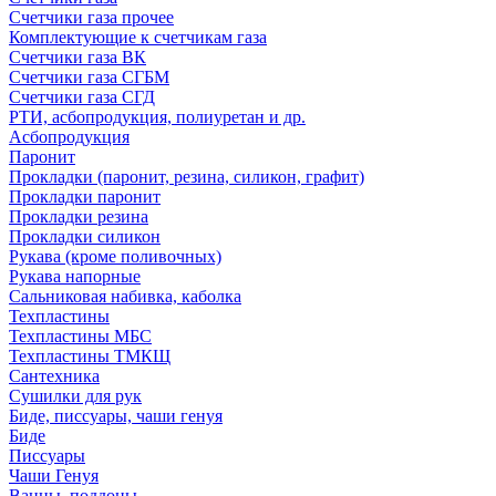
Счетчики газа прочее
Комплектующие к счетчикам газа
Счетчики газа ВК
Счетчики газа СГБМ
Счетчики газа СГД
РТИ, асбопродукция, полиуретан и др.
Асбопродукция
Паронит
Прокладки (паронит, резина, силикон, графит)
Прокладки паронит
Прокладки резина
Прокладки силикон
Рукава (кроме поливочных)
Рукава напорные
Сальниковая набивка, каболка
Техпластины
Техпластины МБС
Техпластины ТМКЩ
Сантехника
Сушилки для рук
Биде, писсуары, чаши генуя
Биде
Писсуары
Чаши Генуя
Ванны, поддоны