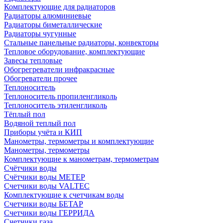
Комплектующие для радиаторов
Радиаторы алюминиевые
Радиаторы биметаллические
Радиаторы чугунные
Стальные панельные радиаторы, конвекторы
Тепловое оборудование, комплектующие
Завесы тепловые
Обогрегреватели инфракрасные
Обогреватели прочее
Теплоноситель
Теплоноситель пропиленгликоль
Теплоноситель этиленгликоль
Тёплый пол
Водяной теплый пол
Приборы учёта и КИП
Манометры, термометры и комплектующие
Манометры, термометры
Комплектующие к манометрам, термометрам
Счётчики воды
Счётчики воды МЕТЕР
Счетчики воды VALTEC
Комплектующие к счетчикам воды
Счетчики воды БЕТАР
Счетчики воды ГЕРРИДА
Счетчики газа