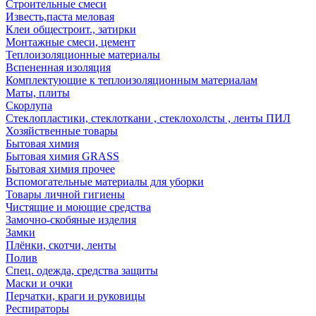
Строительные смеси
Известь,паста меловая
Клеи общестроит., затирки
Монтажные смеси, цемент
Теплоизоляционные материалы
Вспененная изоляция
Комплектующие к теплоизоляционным материалам
Маты, плиты
Скорлупа
Стеклопластики, стеклоткани , стеклохолсты , ленты ПИЛ
Хозяйственные товары
Бытовая химия
Бытовая химия GRASS
Бытовая химия прочее
Вспомогательные материалы для уборки
Товары личной гигиены
Чистящие и моющие средства
Замочно-скобяные изделия
Замки
Плёнки, скотчи, ленты
Полив
Спец. одежда, средства защиты
Маски и очки
Перчатки, краги и руковицы
Респираторы