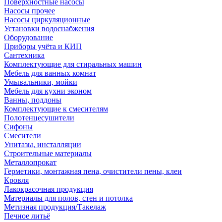
Поверхностные насосы
Насосы прочее
Насосы циркуляционные
Установки водоснабжения
Оборудование
Приборы учёта и КИП
Сантехника
Комплектующие для стиральных машин
Мебель для ванных комнат
Умывальники, мойки
Мебель для кухни эконом
Ванны, поддоны
Комплектующие к смесителям
Полотенцесушители
Сифоны
Смесители
Унитазы, инсталляции
Строительные материалы
Металлопрокат
Герметики, монтажная пена, очистители пены, клеи
Кровля
Лакокрасочная продукция
Материалы для полов, стен и потолка
Метизная продукция/Такелаж
Печное литьё