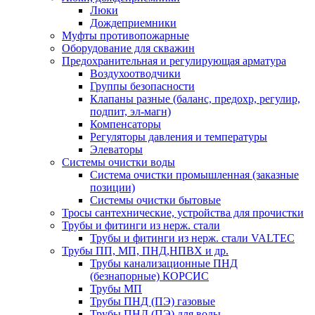
Люки
Дождеприемники
Муфты противопожарные
Оборудование для скважин
Предохранительная и регулирующая арматура
Воздухоотводчики
Группы безопасности
Клапаны разные (баланс, предохр, регулир,
подпит, эл-магн)
Компенсаторы
Регуляторы давления и температуры
Элеваторы
Системы очистки воды
Система очистки промышленная (заказные
позиции)
Системы очистки бытовые
Тросы сантехнические, устройства для прочистки
Трубы и фитинги из нерж. стали
Трубы и фитинги из нерж. стали VALTEC
Трубы ПП, МП, ПНД,НПВХ и др.
Трубы канализационные ПНД
(безнапорные) КОРСИС
Трубы МП
Трубы ПНД (ПЭ) газовые
Трубы ПНД (ПЭ) для воды