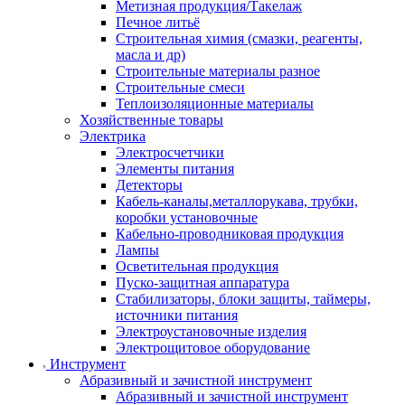
Метизная продукция/Такелаж
Печное литьё
Строительная химия (смазки, реагенты,
масла и др)
Строительные материалы разное
Строительные смеси
Теплоизоляционные материалы
Хозяйственные товары
Электрика
Электросчетчики
Элементы питания
Детекторы
Кабель-каналы,металлорукава, трубки,
коробки установочные
Кабельно-проводниковая продукция
Лампы
Осветительная продукция
Пуско-защитная аппаратура
Стабилизаторы, блоки защиты, таймеры,
источники питания
Электроустановочные изделия
Электрощитовое оборудование
Инструмент
Абразивный и зачистной инструмент
Абразивный и зачистной инструмент