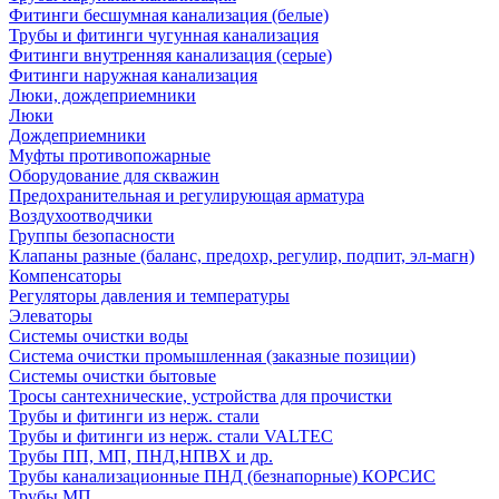
Фитинги бесшумная канализация (белые)
Трубы и фитинги чугунная канализация
Фитинги внутренняя канализация (серые)
Фитинги наружная канализация
Люки, дождеприемники
Люки
Дождеприемники
Муфты противопожарные
Оборудование для скважин
Предохранительная и регулирующая арматура
Воздухоотводчики
Группы безопасности
Клапаны разные (баланс, предохр, регулир, подпит, эл-магн)
Компенсаторы
Регуляторы давления и температуры
Элеваторы
Системы очистки воды
Система очистки промышленная (заказные позиции)
Системы очистки бытовые
Тросы сантехнические, устройства для прочистки
Трубы и фитинги из нерж. стали
Трубы и фитинги из нерж. стали VALTEC
Трубы ПП, МП, ПНД,НПВХ и др.
Трубы канализационные ПНД (безнапорные) КОРСИС
Трубы МП