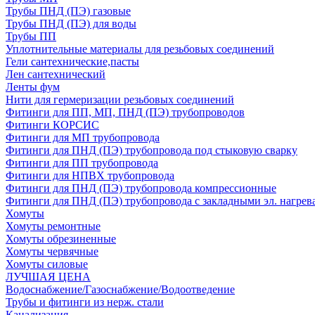
Трубы ПНД (ПЭ) газовые
Трубы ПНД (ПЭ) для воды
Трубы ПП
Уплотнительные материалы для резьбовых соединений
Гели сантехнические,пасты
Лен сантехнический
Ленты фум
Нити для гермеризации резьбовых соединений
Фитинги для ПП, МП, ПНД (ПЭ) трубопроводов
Фитинги КОРСИС
Фитинги для МП трубопровода
Фитинги для ПНД (ПЭ) трубопровода под стыковую сварку
Фитинги для ПП трубопровода
Фитинги для НПВХ трубопровода
Фитинги для ПНД (ПЭ) трубопровода компрессионные
Фитинги для ПНД (ПЭ) трубопровода с закладными эл. нагрев
Хомуты
Хомуты ремонтные
Хомуты обрезиненные
Хомуты червячные
Хомуты силовые
ЛУЧШАЯ ЦЕНА
Водоснабжение/Газоснабжение/Водоотведение
Трубы и фитинги из нерж. стали
Канализация