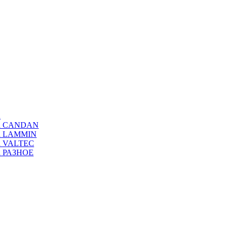
а
ода CANDAN
да LAMMIN
да VALTEC
да РАЗНОЕ