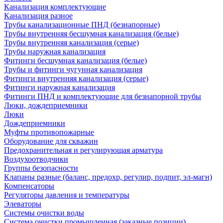
Канализация комплектующие
Канализация разное
Трубы канализационные ПНД (безнапорные)
Трубы внутренняя бесшумная канализация (белые)
Трубы внутренняя канализация (серые)
Трубы наружная канализация
Фитинги бесшумная канализация (белые)
Трубы и фитинги чугунная канализация
Фитинги внутренняя канализация (серые)
Фитинги наружная канализация
Фитинги ПНД и комплектующие для безнапорной трубы
Люки, дождеприемники
Люки
Дождеприемники
Муфты противопожарные
Оборудование для скважин
Предохранительная и регулирующая арматура
Воздухоотводчики
Группы безопасности
Клапаны разные (баланс, предохр, регулир, подпит, эл-магн)
Компенсаторы
Регуляторы давления и температуры
Элеваторы
Системы очистки воды
Система очистки промышленная (заказные позиции)