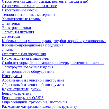
Строительная химия (смазки, реагенты, масла и др)
Строительные материалы разное
Строительные смеси
Теплоизоляционные материалы
Хозяйственные товары
Электрика
Электросчетчики
Элементы питания
Детекторы
Кабель-каналы,металлорукава, трубки, коробки установочные
Кабельно-проводниковая продукция
Лампы
Осветительная продукция
Пуско-защитная аппаратура
Стабилизаторы, блоки защиты, таймеры, источники питания
Электроустановочные изделия
Электрощитовое оборудование
Инструмент
Абразивный и зачистной инструмент
Абразивный и зачистной инструмент
Круги отрезные, диски
Бензоинструмент
Бензоинструмент OASIS
Опрессовщики, трубогибы, листогибы
Расходные материалы к электроинструменту