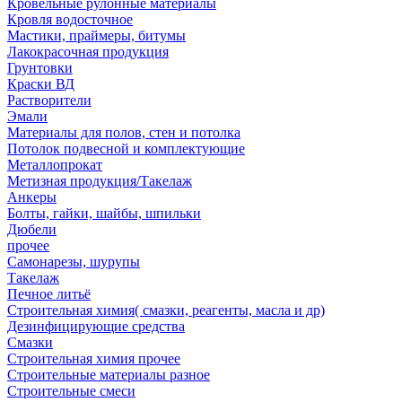
Кровельные рулонные материалы
Кровля водосточное
Мастики, праймеры, битумы
Лакокрасочная продукция
Грунтовки
Краски ВД
Растворители
Эмали
Материалы для полов, стен и потолка
Потолок подвесной и комплектующие
Металлопрокат
Метизная продукция/Такелаж
Анкеры
Болты, гайки, шайбы, шпильки
Дюбели
прочее
Самонарезы, шурупы
Такелаж
Печное литьё
Строительная химия( смазки, реагенты, масла и др)
Дезинфицирующие средства
Смазки
Строительная химия прочее
Строительные материалы разное
Строительные смеси