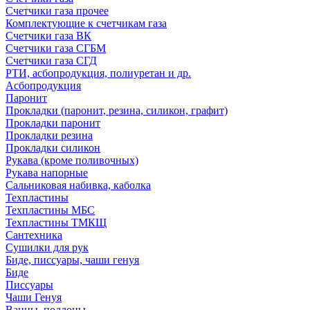
Счетчики газа прочее
Комплектующие к счетчикам газа
Счетчики газа ВК
Счетчики газа СГБМ
Счетчики газа СГД
РТИ, асбопродукция, полиуретан и др.
Асбопродукция
Паронит
Прокладки (паронит, резина, силикон, графит)
Прокладки паронит
Прокладки резина
Прокладки силикон
Рукава (кроме поливочных)
Рукава напорные
Сальниковая набивка, каболка
Техпластины
Техпластины МБС
Техпластины ТМКЩ
Сантехника
Сушилки для рук
Биде, писсуары, чаши генуя
Биде
Писсуары
Чаши Генуя
Ванны, поддоны