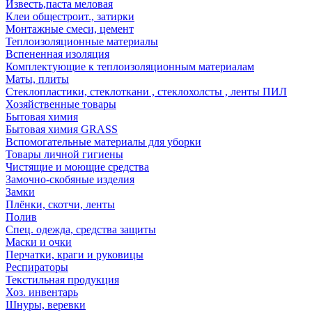
Известь,паста меловая
Клеи общестроит., затирки
Монтажные смеси, цемент
Теплоизоляционные материалы
Вспененная изоляция
Комплектующие к теплоизоляционным материалам
Маты, плиты
Стеклопластики, стеклоткани , стеклохолсты , ленты ПИЛ
Хозяйственные товары
Бытовая химия
Бытовая химия GRASS
Вспомогательные материалы для уборки
Товары личной гигиены
Чистящие и моющие средства
Замочно-скобяные изделия
Замки
Плёнки, скотчи, ленты
Полив
Спец. одежда, средства защиты
Маски и очки
Перчатки, краги и руковицы
Респираторы
Текстильная продукция
Хоз. инвентарь
Шнуры, веревки