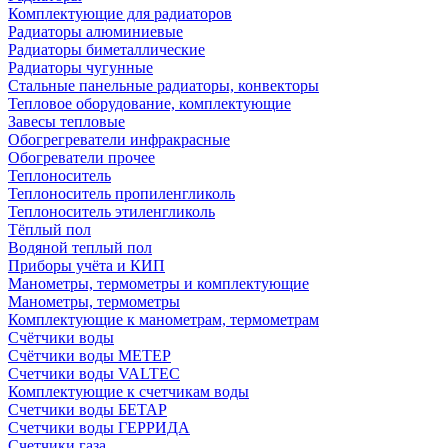
Комплектующие для радиаторов
Радиаторы алюминиевые
Радиаторы биметаллические
Радиаторы чугунные
Стальные панельные радиаторы, конвекторы
Тепловое оборудование, комплектующие
Завесы тепловые
Обогрегреватели инфракрасные
Обогреватели прочее
Теплоноситель
Теплоноситель пропиленгликоль
Теплоноситель этиленгликоль
Тёплый пол
Водяной теплый пол
Приборы учёта и КИП
Манометры, термометры и комплектующие
Манометры, термометры
Комплектующие к манометрам, термометрам
Счётчики воды
Счётчики воды МЕТЕР
Счетчики воды VALTEC
Комплектующие к счетчикам воды
Счетчики воды БЕТАР
Счетчики воды ГЕРРИДА
Счетчики газа