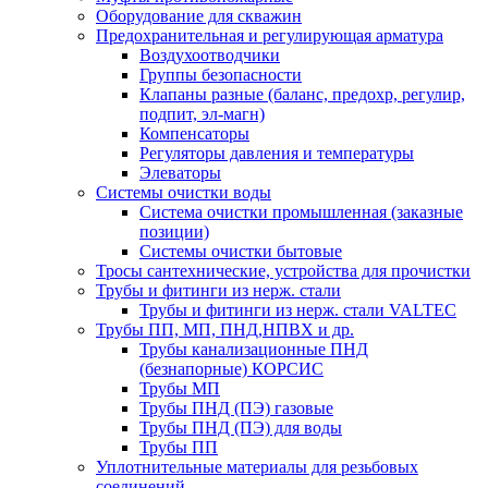
Оборудование для скважин
Предохранительная и регулирующая арматура
Воздухоотводчики
Группы безопасности
Клапаны разные (баланс, предохр, регулир,
подпит, эл-магн)
Компенсаторы
Регуляторы давления и температуры
Элеваторы
Системы очистки воды
Система очистки промышленная (заказные
позиции)
Системы очистки бытовые
Тросы сантехнические, устройства для прочистки
Трубы и фитинги из нерж. стали
Трубы и фитинги из нерж. стали VALTEC
Трубы ПП, МП, ПНД,НПВХ и др.
Трубы канализационные ПНД
(безнапорные) КОРСИС
Трубы МП
Трубы ПНД (ПЭ) газовые
Трубы ПНД (ПЭ) для воды
Трубы ПП
Уплотнительные материалы для резьбовых
соединений