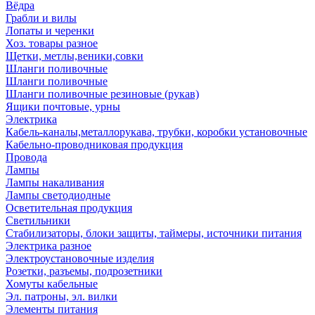
Вёдра
Грабли и вилы
Лопаты и черенки
Хоз. товары разное
Щетки, метлы,веники,совки
Шланги поливочные
Шланги поливочные
Шланги поливочные резиновые (рукав)
Ящики почтовые, урны
Электрика
Кабель-каналы,металлорукава, трубки, коробки установочные
Кабельно-проводниковая продукция
Провода
Лампы
Лампы накаливания
Лампы светодиодные
Осветительная продукция
Светильники
Стабилизаторы, блоки защиты, таймеры, источники питания
Электрика разное
Электроустановочные изделия
Розетки, разъемы, подрозетники
Хомуты кабельные
Эл. патроны, эл. вилки
Элементы питания