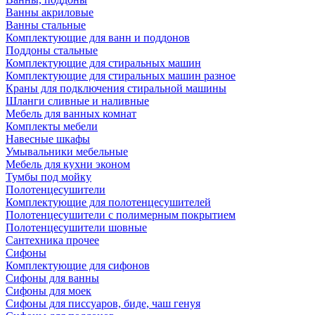
Ванны акриловые
Ванны стальные
Комплектующие для ванн и поддонов
Поддоны стальные
Комплектующие для стиральных машин
Комплектующие для стиральных машин разное
Краны для подключения стиральной машины
Шланги сливные и наливные
Мебель для ванных комнат
Комплекты мебели
Навесные шкафы
Умывальники мебельные
Мебель для кухни эконом
Тумбы под мойку
Полотенцесушители
Комплектующие для полотенцесушителей
Полотенцесушители с полимерным покрытием
Полотенцесушители шовные
Сантехника прочее
Сифоны
Комплектующие для сифонов
Сифоны для ванны
Сифоны для моек
Сифоны для писсуаров, биде, чаш генуя