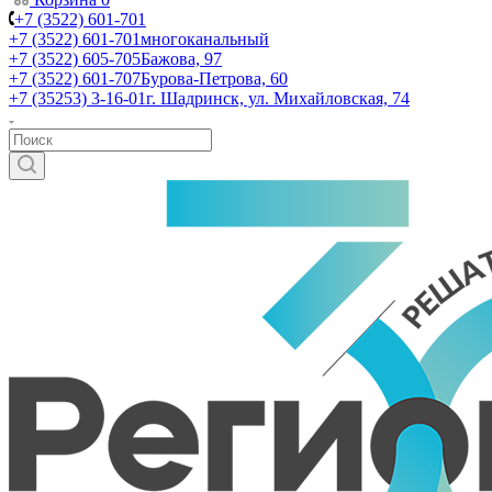
+7 (3522) 601-701
+7 (3522) 601-701
многоканальный
+7 (3522) 605-705
Бажова, 97
+7 (3522) 601-707
Бурова-Петрова, 60
+7 (35253) 3-16-01
г. Шадринск, ул. Михайловская, 74