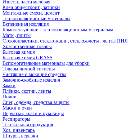
Известь,паста меловая
Клеи общестроит., затирки
Монтажные смеси, цемент
Теплоизоляционные материалы
Вспененная изоляция
Комплектующие к теплоизоляционным материалам
Маты, плиты
Стеклопластики, стеклоткани , стеклохолсты , ленты ПИЛ
Хозяйственные товары
Бытовая химия
Бытовая химия GRASS
Вспомогательные материалы для уборки
Товары личной гигиены
Чистящие и моющие средства
Замочно-скобяные изделия
Замки
Плёнки, скотчи, ленты
Полив
Спец. одежда, средства защиты
Маски и очки
Перчатки, краги и руковицы
Респираторы
Текстильная продукция
Хоз. инвентарь
Шнуры, веревки