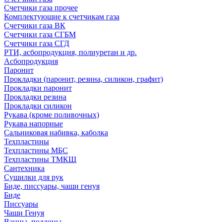
Счетчики газа прочее
Комплектующие к счетчикам газа
Счетчики газа ВК
Счетчики газа СГБМ
Счетчики газа СГД
РТИ, асбопродукция, полиуретан и др.
Асбопродукция
Паронит
Прокладки (паронит, резина, силикон, графит)
Прокладки паронит
Прокладки резина
Прокладки силикон
Рукава (кроме поливочных)
Рукава напорные
Сальниковая набивка, каболка
Техпластины
Техпластины МБС
Техпластины ТМКЩ
Сантехника
Сушилки для рук
Биде, писсуары, чаши генуя
Биде
Писсуары
Чаши Генуя
Ванны, поддоны