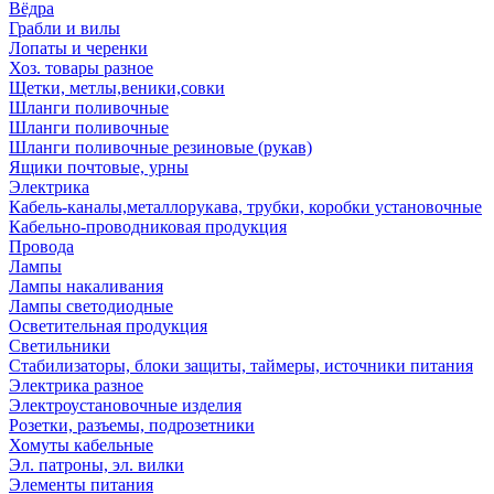
Вёдра
Грабли и вилы
Лопаты и черенки
Хоз. товары разное
Щетки, метлы,веники,совки
Шланги поливочные
Шланги поливочные
Шланги поливочные резиновые (рукав)
Ящики почтовые, урны
Электрика
Кабель-каналы,металлорукава, трубки, коробки установочные
Кабельно-проводниковая продукция
Провода
Лампы
Лампы накаливания
Лампы светодиодные
Осветительная продукция
Светильники
Стабилизаторы, блоки защиты, таймеры, источники питания
Электрика разное
Электроустановочные изделия
Розетки, разъемы, подрозетники
Хомуты кабельные
Эл. патроны, эл. вилки
Элементы питания