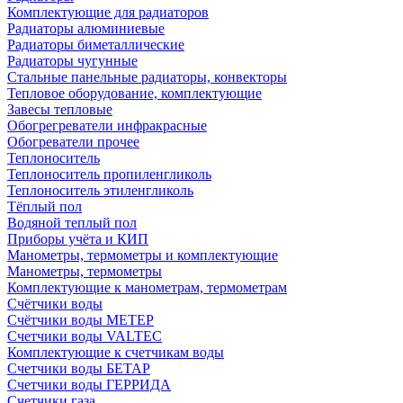
Комплектующие для радиаторов
Радиаторы алюминиевые
Радиаторы биметаллические
Радиаторы чугунные
Стальные панельные радиаторы, конвекторы
Тепловое оборудование, комплектующие
Завесы тепловые
Обогрегреватели инфракрасные
Обогреватели прочее
Теплоноситель
Теплоноситель пропиленгликоль
Теплоноситель этиленгликоль
Тёплый пол
Водяной теплый пол
Приборы учёта и КИП
Манометры, термометры и комплектующие
Манометры, термометры
Комплектующие к манометрам, термометрам
Счётчики воды
Счётчики воды МЕТЕР
Счетчики воды VALTEC
Комплектующие к счетчикам воды
Счетчики воды БЕТАР
Счетчики воды ГЕРРИДА
Счетчики газа