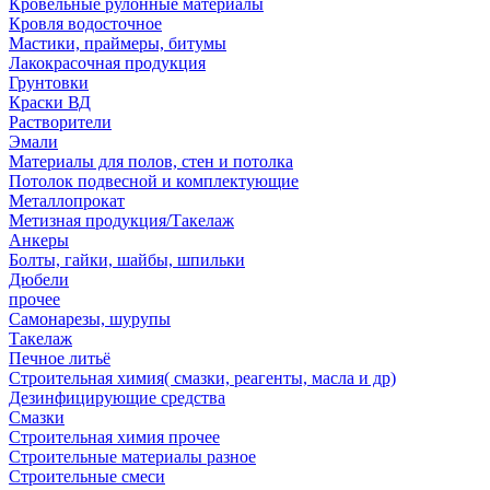
Кровельные рулонные материалы
Кровля водосточное
Мастики, праймеры, битумы
Лакокрасочная продукция
Грунтовки
Краски ВД
Растворители
Эмали
Материалы для полов, стен и потолка
Потолок подвесной и комплектующие
Металлопрокат
Метизная продукция/Такелаж
Анкеры
Болты, гайки, шайбы, шпильки
Дюбели
прочее
Самонарезы, шурупы
Такелаж
Печное литьё
Строительная химия( смазки, реагенты, масла и др)
Дезинфицирующие средства
Смазки
Строительная химия прочее
Строительные материалы разное
Строительные смеси