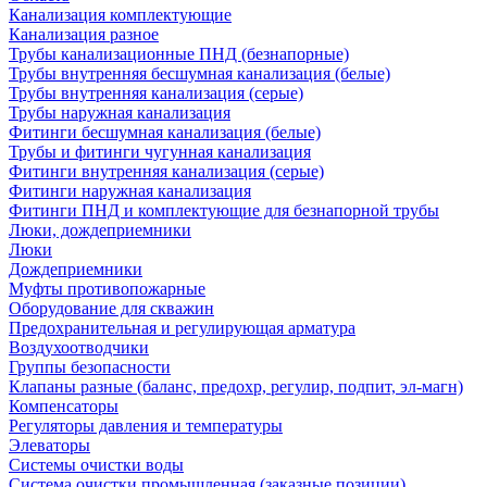
Канализация комплектующие
Канализация разное
Трубы канализационные ПНД (безнапорные)
Трубы внутренняя бесшумная канализация (белые)
Трубы внутренняя канализация (серые)
Трубы наружная канализация
Фитинги бесшумная канализация (белые)
Трубы и фитинги чугунная канализация
Фитинги внутренняя канализация (серые)
Фитинги наружная канализация
Фитинги ПНД и комплектующие для безнапорной трубы
Люки, дождеприемники
Люки
Дождеприемники
Муфты противопожарные
Оборудование для скважин
Предохранительная и регулирующая арматура
Воздухоотводчики
Группы безопасности
Клапаны разные (баланс, предохр, регулир, подпит, эл-магн)
Компенсаторы
Регуляторы давления и температуры
Элеваторы
Системы очистки воды
Система очистки промышленная (заказные позиции)