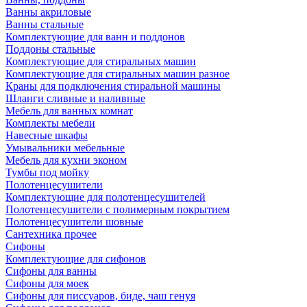
Ванны акриловые
Ванны стальные
Комплектующие для ванн и поддонов
Поддоны стальные
Комплектующие для стиральных машин
Комплектующие для стиральных машин разное
Краны для подключения стиральной машины
Шланги сливные и наливные
Мебель для ванных комнат
Комплекты мебели
Навесные шкафы
Умывальники мебельные
Мебель для кухни эконом
Тумбы под мойку
Полотенцесушители
Комплектующие для полотенцесушителей
Полотенцесушители с полимерным покрытием
Полотенцесушители шовные
Сантехника прочее
Сифоны
Комплектующие для сифонов
Сифоны для ванны
Сифоны для моек
Сифоны для писсуаров, биде, чаш генуя