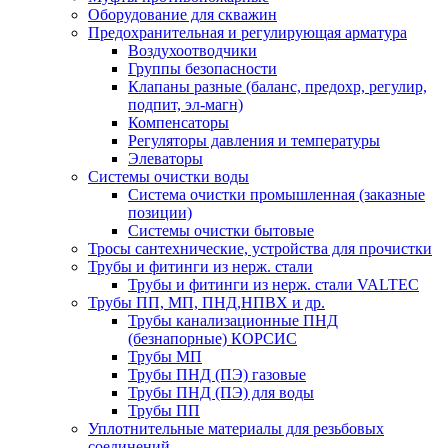
Оборудование для скважин
Предохранительная и регулирующая арматура
Воздухоотводчики
Группы безопасности
Клапаны разные (баланс, предохр, регулир,
подпит, эл-магн)
Компенсаторы
Регуляторы давления и температуры
Элеваторы
Системы очистки воды
Система очистки промышленная (заказные
позиции)
Системы очистки бытовые
Тросы сантехнические, устройства для прочистки
Трубы и фитинги из нерж. стали
Трубы и фитинги из нерж. стали VALTEC
Трубы ПП, МП, ПНД,НПВХ и др.
Трубы канализационные ПНД
(безнапорные) КОРСИС
Трубы МП
Трубы ПНД (ПЭ) газовые
Трубы ПНД (ПЭ) для воды
Трубы ПП
Уплотнительные материалы для резьбовых
соединений