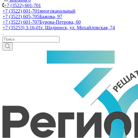
+7 (3522) 601-701
+7 (3522) 601-701
многоканальный
+7 (3522) 605-705
Бажова, 97
+7 (3522) 601-707
Бурова-Петрова, 60
+7 (35253) 3-16-01
г. Шадринск, ул. Михайловская, 74