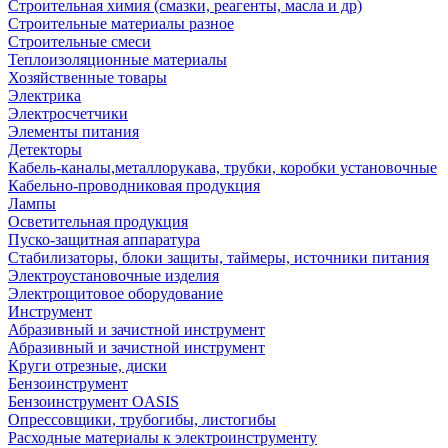
Строительная химия (смазки, реагенты, масла и др)
Строительные материалы разное
Строительные смеси
Теплоизоляционные материалы
Хозяйственные товары
Электрика
Электросчетчики
Элементы питания
Детекторы
Кабель-каналы,металлорукава, трубки, коробки установочные
Кабельно-проводниковая продукция
Лампы
Осветительная продукция
Пуско-защитная аппаратура
Стабилизаторы, блоки защиты, таймеры, источники питания
Электроустановочные изделия
Электрощитовое оборудование
Инструмент
Абразивный и зачистной инструмент
Абразивный и зачистной инструмент
Круги отрезные, диски
Бензоинструмент
Бензоинструмент OASIS
Опрессовщики, трубогибы, листогибы
Расходные материалы к электроинструменту