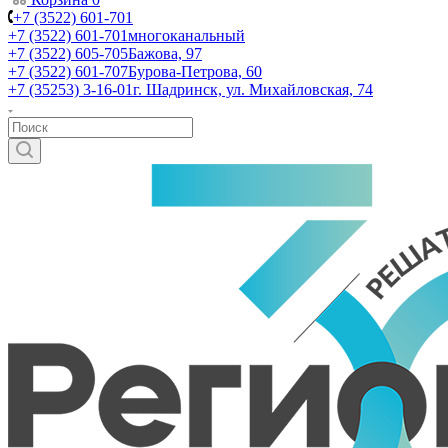
+7 (3522) 601-701
+7 (3522) 601-701
многоканальный
+7 (3522) 605-705
Бажова, 97
+7 (3522) 601-707
Бурова-Петрова, 60
+7 (35253) 3-16-01
г. Шадринск, ул. Михайловская, 74