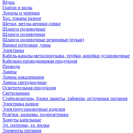
Вёдра
Грабли и вилы
Лопаты и черенки
Хоз. товары разное
Щетки, метлы,веники,совки
Шланги поливочные
Шланги поливочные
Шланги поливочные резиновые (рукав)
Ящики почтовые, урны
Электрика
Кабель-каналы,металлорукава, трубки, коробки установочные
Кабельно-проводниковая продукция
Провода
Лампы
Лампы накаливания
Лампы светодиодные
Осветительная продукция
Светильники
Стабилизаторы, блоки защиты, таймеры, источники питания
Электрика разное
Электроустановочные изделия
Розетки, разъемы, подрозетники
Хомуты кабельные
Эл. патроны, эл. вилки
Элементы питания