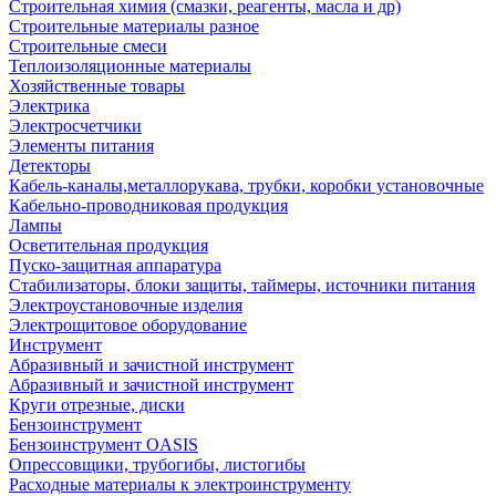
Строительная химия (смазки, реагенты, масла и др)
Строительные материалы разное
Строительные смеси
Теплоизоляционные материалы
Хозяйственные товары
Электрика
Электросчетчики
Элементы питания
Детекторы
Кабель-каналы,металлорукава, трубки, коробки установочные
Кабельно-проводниковая продукция
Лампы
Осветительная продукция
Пуско-защитная аппаратура
Стабилизаторы, блоки защиты, таймеры, источники питания
Электроустановочные изделия
Электрощитовое оборудование
Инструмент
Абразивный и зачистной инструмент
Абразивный и зачистной инструмент
Круги отрезные, диски
Бензоинструмент
Бензоинструмент OASIS
Опрессовщики, трубогибы, листогибы
Расходные материалы к электроинструменту