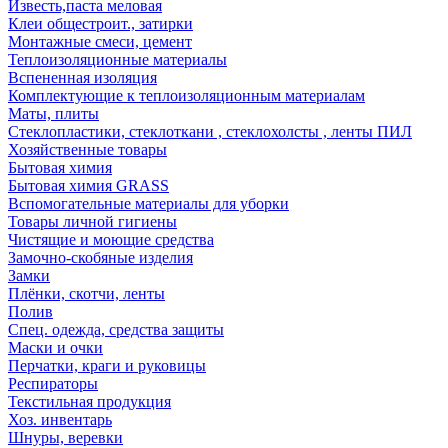
Известь,паста меловая
Клеи общестроит., затирки
Монтажные смеси, цемент
Теплоизоляционные материалы
Вспененная изоляция
Комплектующие к теплоизоляционным материалам
Маты, плиты
Стеклопластики, стеклоткани , стеклохолсты , ленты ПИЛ
Хозяйственные товары
Бытовая химия
Бытовая химия GRASS
Вспомогательные материалы для уборки
Товары личной гигиены
Чистящие и моющие средства
Замочно-скобяные изделия
Замки
Плёнки, скотчи, ленты
Полив
Спец. одежда, средства защиты
Маски и очки
Перчатки, краги и руковицы
Респираторы
Текстильная продукция
Хоз. инвентарь
Шнуры, веревки