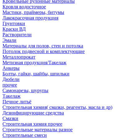
Кровельные рулонные материалы
Кровля водосточное
Мастики, праймеры, битумы
Лакокрасочная продукция
Грунтовки
Краски ВД
Растворители
Эмали
Материалы для полов, стен и потолка
Потолок подвесной и комплектующие
Металлопрокат
Метизная продукция/Такелаж
Анкеры
Болты, гайки, шайбы, шпильки
Дюбели
прочее
Самонарезы, шурупы
Такелаж
Печное литьё
Строительная химия( смазки, реагенты, масла и др)
Дезинфицирующие средства
Смазки
Строительная химия прочее
Строительные материалы разное
Строительные смеси