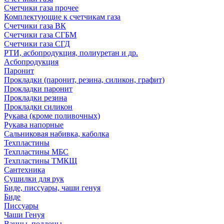
Счетчики газа прочее
Комплектующие к счетчикам газа
Счетчики газа ВК
Счетчики газа СГБМ
Счетчики газа СГД
РТИ, асбопродукция, полиуретан и др.
Асбопродукция
Паронит
Прокладки (паронит, резина, силикон, графит)
Прокладки паронит
Прокладки резина
Прокладки силикон
Рукава (кроме поливочных)
Рукава напорные
Сальниковая набивка, каболка
Техпластины
Техпластины МБС
Техпластины ТМКЩ
Сантехника
Сушилки для рук
Биде, писсуары, чаши генуя
Биде
Писсуары
Чаши Генуя
Ванны, поддоны