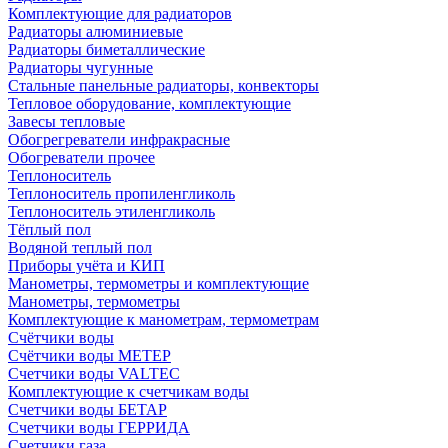
Комплектующие для радиаторов
Радиаторы алюминиевые
Радиаторы биметаллические
Радиаторы чугунные
Стальные панельные радиаторы, конвекторы
Тепловое оборудование, комплектующие
Завесы тепловые
Обогрегреватели инфракрасные
Обогреватели прочее
Теплоноситель
Теплоноситель пропиленгликоль
Теплоноситель этиленгликоль
Тёплый пол
Водяной теплый пол
Приборы учёта и КИП
Манометры, термометры и комплектующие
Манометры, термометры
Комплектующие к манометрам, термометрам
Счётчики воды
Счётчики воды МЕТЕР
Счетчики воды VALTEC
Комплектующие к счетчикам воды
Счетчики воды БЕТАР
Счетчики воды ГЕРРИДА
Счетчики газа