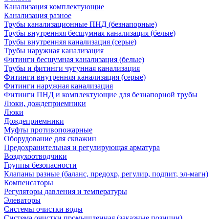
Канализация комплектующие
Канализация разное
Трубы канализационные ПНД (безнапорные)
Трубы внутренняя бесшумная канализация (белые)
Трубы внутренняя канализация (серые)
Трубы наружная канализация
Фитинги бесшумная канализация (белые)
Трубы и фитинги чугунная канализация
Фитинги внутренняя канализация (серые)
Фитинги наружная канализация
Фитинги ПНД и комплектующие для безнапорной трубы
Люки, дождеприемники
Люки
Дождеприемники
Муфты противопожарные
Оборудование для скважин
Предохранительная и регулирующая арматура
Воздухоотводчики
Группы безопасности
Клапаны разные (баланс, предохр, регулир, подпит, эл-магн)
Компенсаторы
Регуляторы давления и температуры
Элеваторы
Системы очистки воды
Система очистки промышленная (заказные позиции)