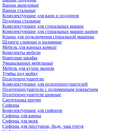
Ванны акриловые
Ванны стальные
Комплектующие для ванн и поддонов
Поддоны стальные
Комплектующие для стиральных машин
Комплектующие для стиральных машин разное
Краны для подключения стиральной машины
Шланги сливные и наливные
Мебель для ванных комнат
Комплекты мебели
Навесные шкафы
Умывальники мебельные
Мебель для кухни эконом
Тумбы под мойку
Полотенцесушители
Комплектующие для полотенцесушителей
Полотенцесушители с полимерным покрытием
Полотенцесушители шовные
Сантехника прочее
Сифоны
Комплектующие для сифонов
Сифоны для ванны
Сифоны для моек
Сифоны для писсуаров, биде, чаш генуя