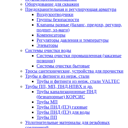
Оборудование для скважин
Предохранительная и регулирующая арматура
Воздухоотводчики
Группы безопасности
Клапаны разные (баланс, предохр, регулир,
подпит, эл-магн)
Компенсаторы
Регуляторы давления и температуры
Элеваторы
Системы очистки воды
Система очистки промышленная (заказные
позиции)
Системы очистки бытовые
Тросы сантехнические, устройства для прочистки
Трубы и фитинги из нерж. стали
Трубы и фитинги из нерж. стали VALTEC
Трубы ПП, МП, ПНД,НПВХ и др.
Трубы канализационные ПНД
(безнапорные) КОРСИС
Трубы МП
Трубы ПНД (ПЭ) газовые
Трубы ПНД (ПЭ) для воды
Трубы ПП
Уплотнительные материалы для резьбовых
соединений