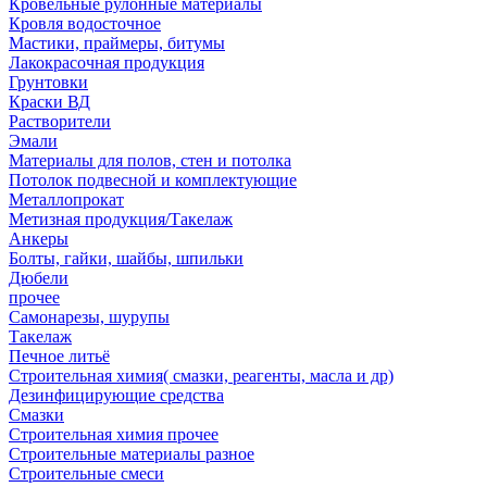
Кровельные рулонные материалы
Кровля водосточное
Мастики, праймеры, битумы
Лакокрасочная продукция
Грунтовки
Краски ВД
Растворители
Эмали
Материалы для полов, стен и потолка
Потолок подвесной и комплектующие
Металлопрокат
Метизная продукция/Такелаж
Анкеры
Болты, гайки, шайбы, шпильки
Дюбели
прочее
Самонарезы, шурупы
Такелаж
Печное литьё
Строительная химия( смазки, реагенты, масла и др)
Дезинфицирующие средства
Смазки
Строительная химия прочее
Строительные материалы разное
Строительные смеси