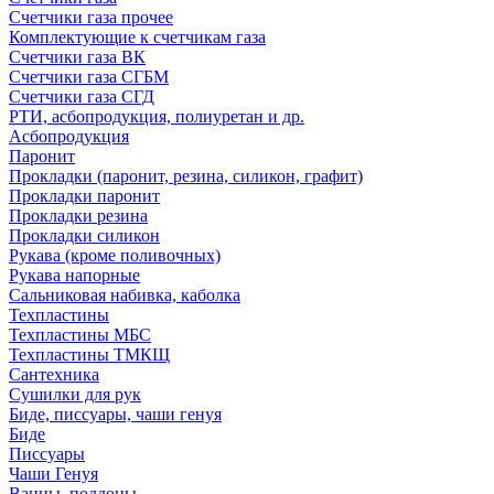
Счетчики газа прочее
Комплектующие к счетчикам газа
Счетчики газа ВК
Счетчики газа СГБМ
Счетчики газа СГД
РТИ, асбопродукция, полиуретан и др.
Асбопродукция
Паронит
Прокладки (паронит, резина, силикон, графит)
Прокладки паронит
Прокладки резина
Прокладки силикон
Рукава (кроме поливочных)
Рукава напорные
Сальниковая набивка, каболка
Техпластины
Техпластины МБС
Техпластины ТМКЩ
Сантехника
Сушилки для рук
Биде, писсуары, чаши генуя
Биде
Писсуары
Чаши Генуя
Ванны, поддоны