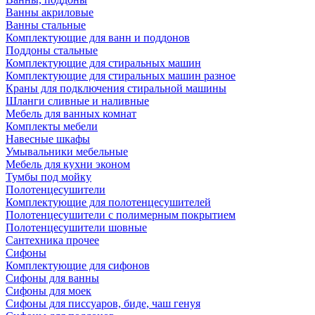
Ванны акриловые
Ванны стальные
Комплектующие для ванн и поддонов
Поддоны стальные
Комплектующие для стиральных машин
Комплектующие для стиральных машин разное
Краны для подключения стиральной машины
Шланги сливные и наливные
Мебель для ванных комнат
Комплекты мебели
Навесные шкафы
Умывальники мебельные
Мебель для кухни эконом
Тумбы под мойку
Полотенцесушители
Комплектующие для полотенцесушителей
Полотенцесушители с полимерным покрытием
Полотенцесушители шовные
Сантехника прочее
Сифоны
Комплектующие для сифонов
Сифоны для ванны
Сифоны для моек
Сифоны для писсуаров, биде, чаш генуя