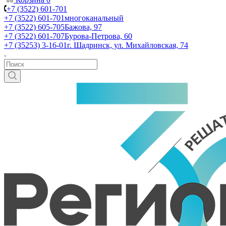
+7 (3522) 601-701
+7 (3522) 601-701
многоканальный
+7 (3522) 605-705
Бажова, 97
+7 (3522) 601-707
Бурова-Петрова, 60
+7 (35253) 3-16-01
г. Шадринск, ул. Михайловская, 74