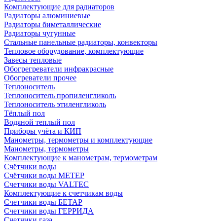
Комплектующие для радиаторов
Радиаторы алюминиевые
Радиаторы биметаллические
Радиаторы чугунные
Стальные панельные радиаторы, конвекторы
Тепловое оборудование, комплектующие
Завесы тепловые
Обогрегреватели инфракрасные
Обогреватели прочее
Теплоноситель
Теплоноситель пропиленгликоль
Теплоноситель этиленгликоль
Тёплый пол
Водяной теплый пол
Приборы учёта и КИП
Манометры, термометры и комплектующие
Манометры, термометры
Комплектующие к манометрам, термометрам
Счётчики воды
Счётчики воды МЕТЕР
Счетчики воды VALTEC
Комплектующие к счетчикам воды
Счетчики воды БЕТАР
Счетчики воды ГЕРРИДА
Счетчики газа