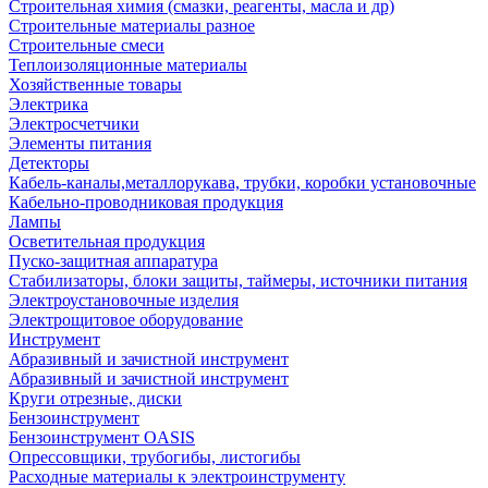
Строительная химия (смазки, реагенты, масла и др)
Строительные материалы разное
Строительные смеси
Теплоизоляционные материалы
Хозяйственные товары
Электрика
Электросчетчики
Элементы питания
Детекторы
Кабель-каналы,металлорукава, трубки, коробки установочные
Кабельно-проводниковая продукция
Лампы
Осветительная продукция
Пуско-защитная аппаратура
Стабилизаторы, блоки защиты, таймеры, источники питания
Электроустановочные изделия
Электрощитовое оборудование
Инструмент
Абразивный и зачистной инструмент
Абразивный и зачистной инструмент
Круги отрезные, диски
Бензоинструмент
Бензоинструмент OASIS
Опрессовщики, трубогибы, листогибы
Расходные материалы к электроинструменту