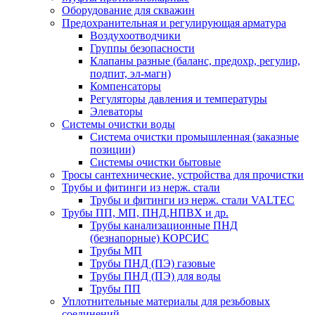
Оборудование для скважин
Предохранительная и регулирующая арматура
Воздухоотводчики
Группы безопасности
Клапаны разные (баланс, предохр, регулир,
подпит, эл-магн)
Компенсаторы
Регуляторы давления и температуры
Элеваторы
Системы очистки воды
Система очистки промышленная (заказные
позиции)
Системы очистки бытовые
Тросы сантехнические, устройства для прочистки
Трубы и фитинги из нерж. стали
Трубы и фитинги из нерж. стали VALTEC
Трубы ПП, МП, ПНД,НПВХ и др.
Трубы канализационные ПНД
(безнапорные) КОРСИС
Трубы МП
Трубы ПНД (ПЭ) газовые
Трубы ПНД (ПЭ) для воды
Трубы ПП
Уплотнительные материалы для резьбовых
соединений