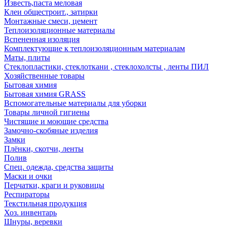
Известь,паста меловая
Клеи общестроит., затирки
Монтажные смеси, цемент
Теплоизоляционные материалы
Вспененная изоляция
Комплектующие к теплоизоляционным материалам
Маты, плиты
Стеклопластики, стеклоткани , стеклохолсты , ленты ПИЛ
Хозяйственные товары
Бытовая химия
Бытовая химия GRASS
Вспомогательные материалы для уборки
Товары личной гигиены
Чистящие и моющие средства
Замочно-скобяные изделия
Замки
Плёнки, скотчи, ленты
Полив
Спец. одежда, средства защиты
Маски и очки
Перчатки, краги и руковицы
Респираторы
Текстильная продукция
Хоз. инвентарь
Шнуры, веревки