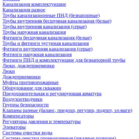
Канализация комплектующие
Канализация разное
Трубы канализационные ПНД (безнапорные)
Трубы внутренняя бесшумная канализация (белые)
Трубы внутренняя канализация (серые)
Трубы наружная канализация
Фитинги бесшумная канализация (белые)
Трубы и фитинги чугунная канализация
Фитинги внутренняя канализация (серые)
Фитинги наружная канализация
Фитинги ПНД и комплектующие для безнапорной трубы
Люки, дождеприемники
Люки
Дождеприемники
Муфты противопожарные
Оборудование для скважин
Предохранительная и регулирующая арматура
Воздухоотводчики
Группы безопасности
Клапаны разные (баланс, предохр, регулир, подпит, эл-магн)
Компенсаторы
Регуляторы давления и температуры
Элеваторы
Системы очистки воды
Система очистки промышленная (заказные позиции)