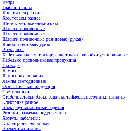
Вёдра
Грабли и вилы
Лопаты и черенки
Хоз. товары разное
Щетки, метлы,веники,совки
Шланги поливочные
Шланги поливочные
Шланги поливочные резиновые (рукав)
Ящики почтовые, урны
Электрика
Кабель-каналы,металлорукава, трубки, коробки установочные
Кабельно-проводниковая продукция
Провода
Лампы
Лампы накаливания
Лампы светодиодные
Осветительная продукция
Светильники
Стабилизаторы, блоки защиты, таймеры, источники питания
Электрика разное
Электроустановочные изделия
Розетки, разъемы, подрозетники
Хомуты кабельные
Эл. патроны, эл. вилки
Элементы питания