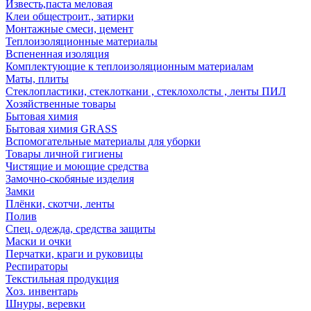
Известь,паста меловая
Клеи общестроит., затирки
Монтажные смеси, цемент
Теплоизоляционные материалы
Вспененная изоляция
Комплектующие к теплоизоляционным материалам
Маты, плиты
Стеклопластики, стеклоткани , стеклохолсты , ленты ПИЛ
Хозяйственные товары
Бытовая химия
Бытовая химия GRASS
Вспомогательные материалы для уборки
Товары личной гигиены
Чистящие и моющие средства
Замочно-скобяные изделия
Замки
Плёнки, скотчи, ленты
Полив
Спец. одежда, средства защиты
Маски и очки
Перчатки, краги и руковицы
Респираторы
Текстильная продукция
Хоз. инвентарь
Шнуры, веревки