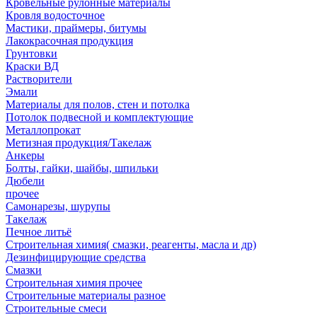
Кровельные рулонные материалы
Кровля водосточное
Мастики, праймеры, битумы
Лакокрасочная продукция
Грунтовки
Краски ВД
Растворители
Эмали
Материалы для полов, стен и потолка
Потолок подвесной и комплектующие
Металлопрокат
Метизная продукция/Такелаж
Анкеры
Болты, гайки, шайбы, шпильки
Дюбели
прочее
Самонарезы, шурупы
Такелаж
Печное литьё
Строительная химия( смазки, реагенты, масла и др)
Дезинфицирующие средства
Смазки
Строительная химия прочее
Строительные материалы разное
Строительные смеси