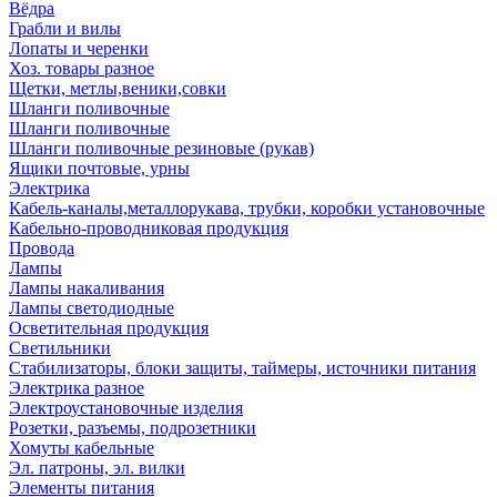
Вёдра
Грабли и вилы
Лопаты и черенки
Хоз. товары разное
Щетки, метлы,веники,совки
Шланги поливочные
Шланги поливочные
Шланги поливочные резиновые (рукав)
Ящики почтовые, урны
Электрика
Кабель-каналы,металлорукава, трубки, коробки установочные
Кабельно-проводниковая продукция
Провода
Лампы
Лампы накаливания
Лампы светодиодные
Осветительная продукция
Светильники
Стабилизаторы, блоки защиты, таймеры, источники питания
Электрика разное
Электроустановочные изделия
Розетки, разъемы, подрозетники
Хомуты кабельные
Эл. патроны, эл. вилки
Элементы питания