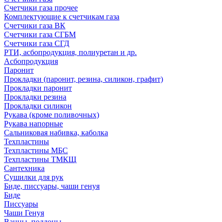
Счетчики газа прочее
Комплектующие к счетчикам газа
Счетчики газа ВК
Счетчики газа СГБМ
Счетчики газа СГД
РТИ, асбопродукция, полиуретан и др.
Асбопродукция
Паронит
Прокладки (паронит, резина, силикон, графит)
Прокладки паронит
Прокладки резина
Прокладки силикон
Рукава (кроме поливочных)
Рукава напорные
Сальниковая набивка, каболка
Техпластины
Техпластины МБС
Техпластины ТМКЩ
Сантехника
Сушилки для рук
Биде, писсуары, чаши генуя
Биде
Писсуары
Чаши Генуя
Ванны, поддоны