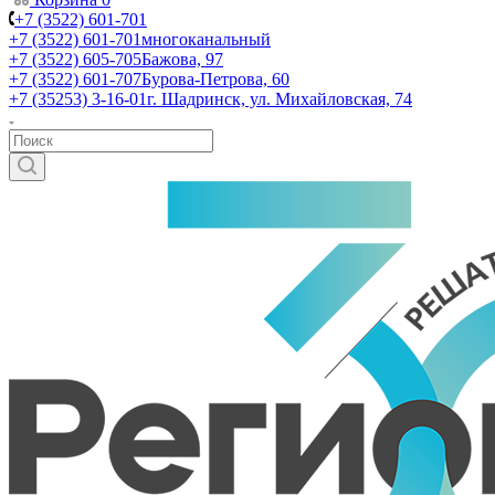
+7 (3522) 601-701
+7 (3522) 601-701
многоканальный
+7 (3522) 605-705
Бажова, 97
+7 (3522) 601-707
Бурова-Петрова, 60
+7 (35253) 3-16-01
г. Шадринск, ул. Михайловская, 74