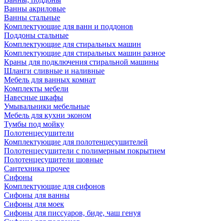
Ванны акриловые
Ванны стальные
Комплектующие для ванн и поддонов
Поддоны стальные
Комплектующие для стиральных машин
Комплектующие для стиральных машин разное
Краны для подключения стиральной машины
Шланги сливные и наливные
Мебель для ванных комнат
Комплекты мебели
Навесные шкафы
Умывальники мебельные
Мебель для кухни эконом
Тумбы под мойку
Полотенцесушители
Комплектующие для полотенцесушителей
Полотенцесушители с полимерным покрытием
Полотенцесушители шовные
Сантехника прочее
Сифоны
Комплектующие для сифонов
Сифоны для ванны
Сифоны для моек
Сифоны для писсуаров, биде, чаш генуя