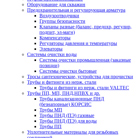
Оборудование для скважин
Предохранительная и регулирующая арматура
Воздухоотводчики
Группы безопасности
Клапаны разные (баланс, предохр, регулир,
подпит, эл-магн)
Компенсаторы
Регуляторы давления и температуры
Элеваторы
Системы очистки воды
Система очистки промышленная (заказные
позиции)
Системы очистки бытовые
Тросы сантехнические, устройства для прочистки
Трубы и фитинги из нерж. стали
Трубы и фитинги из нерж. стали VALTEC
Трубы ПП, МП, ПНД,НПВХ и др.
Трубы канализационные ПНД
(безнапорные) КОРСИС
Трубы МП
Трубы ПНД (ПЭ) газовые
Трубы ПНД (ПЭ) для воды
Трубы ПП
Уплотнительные материалы для резьбовых
соединений