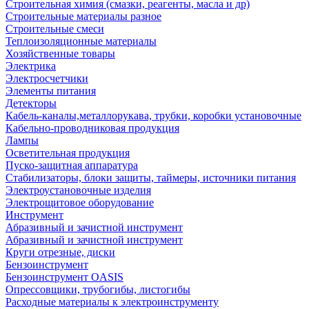
Строительная химия (смазки, реагенты, масла и др)
Строительные материалы разное
Строительные смеси
Теплоизоляционные материалы
Хозяйственные товары
Электрика
Электросчетчики
Элементы питания
Детекторы
Кабель-каналы,металлорукава, трубки, коробки установочные
Кабельно-проводниковая продукция
Лампы
Осветительная продукция
Пуско-защитная аппаратура
Стабилизаторы, блоки защиты, таймеры, источники питания
Электроустановочные изделия
Электрощитовое оборудование
Инструмент
Абразивный и зачистной инструмент
Абразивный и зачистной инструмент
Круги отрезные, диски
Бензоинструмент
Бензоинструмент OASIS
Опрессовщики, трубогибы, листогибы
Расходные материалы к электроинструменту