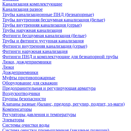
Канализация комплектующие
Канализация разное
Трубы канализационные ПНД (безнапорные)
Трубы внутренняя бесшумная канализация (белые)
Трубы внутренняя канализация (серые)
Трубы наружная канализация
Фитинги бесшумная канализация (белые)
Трубы и фитинги чугунная канализация
Фитинги внутренняя канализация (серые)
Фитинги наружная канализация
Фитинги ПНД и комплектующие для безнапорной трубы
Люки, дождеприемники
Люки
Дождеприемники
Муфты противопожарные
Оборудование для скважин
Предохранительная и регулирующая арматура
Воздухоотводчики
Группы безопасности
Клапаны разные (баланс, предохр, регулир, подпит, эл-магн)
Компенсаторы
Регуляторы давления и температуры
Элеваторы
Системы очистки воды
Система очистки промышленная (заказные позиции)