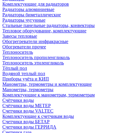
Комплектующие для радиаторов
Радиаторы алюминиевые
Радиаторы биметаллические
Радиаторы чугунные
Стальные панельные радиаторы, конвекторы
Тепловое оборудование, комплектующие
Завесы тепловые
Обогрегреватели инфракрасные
Обогреватели прочее
Теплоноситель
Теплоноситель пропиленгликоль
Теплоноситель этиленгликоль
Тёплый пол
Водяной теплый пол
Приборы учёта и КИП
Манометры, термометры и комплектующие
Манометры, термометры
Комплектующие к манометрам, термометрам
Счётчики воды
Счётчики воды МЕТЕР
Счетчики воды VALTEC
Комплектующие к счетчикам воды
Счетчики воды БЕТАР
Счетчики воды ГЕРРИДА
Счетчики газа