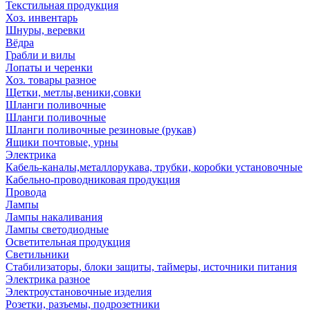
Текстильная продукция
Хоз. инвентарь
Шнуры, веревки
Вёдра
Грабли и вилы
Лопаты и черенки
Хоз. товары разное
Щетки, метлы,веники,совки
Шланги поливочные
Шланги поливочные
Шланги поливочные резиновые (рукав)
Ящики почтовые, урны
Электрика
Кабель-каналы,металлорукава, трубки, коробки установочные
Кабельно-проводниковая продукция
Провода
Лампы
Лампы накаливания
Лампы светодиодные
Осветительная продукция
Светильники
Стабилизаторы, блоки защиты, таймеры, источники питания
Электрика разное
Электроустановочные изделия
Розетки, разъемы, подрозетники