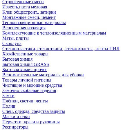
Строительные смеси
Известь,паста меловая
Клеи общестроит., затирки
Монтажные смеси, цемент
Теплоизоляционные материалы
Вспененная изоляция
Комплектующие к теплоизоляционным материалам
Маты, плиты
Скорлупа
Стеклопластики, стеклоткани , стеклохолсты , ленты ПИЛ
Хозяйственные товары
Бытовая химия
Бытовая химия GRASS
Бытовая химия прочее
Вспомогательные материалы для уборки
Товары личной гигиены
Чистящие и моющие средства
Замочно-скобяные изделия
Замки
Плёнки, скотчи, ленты
Полив
Спец. одежда, средства защиты
Маски и очки
Перчатки, краги и руковицы
Респираторы