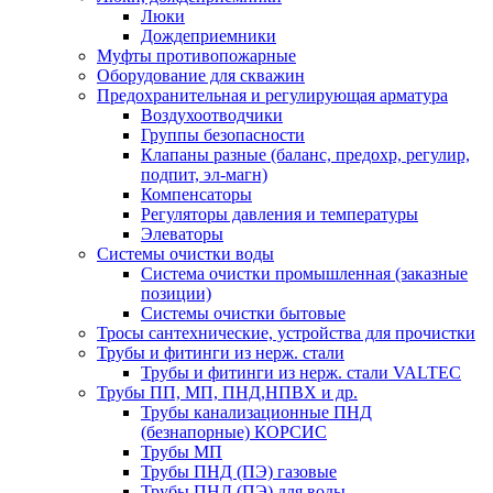
Люки
Дождеприемники
Муфты противопожарные
Оборудование для скважин
Предохранительная и регулирующая арматура
Воздухоотводчики
Группы безопасности
Клапаны разные (баланс, предохр, регулир,
подпит, эл-магн)
Компенсаторы
Регуляторы давления и температуры
Элеваторы
Системы очистки воды
Система очистки промышленная (заказные
позиции)
Системы очистки бытовые
Тросы сантехнические, устройства для прочистки
Трубы и фитинги из нерж. стали
Трубы и фитинги из нерж. стали VALTEC
Трубы ПП, МП, ПНД,НПВХ и др.
Трубы канализационные ПНД
(безнапорные) КОРСИС
Трубы МП
Трубы ПНД (ПЭ) газовые
Трубы ПНД (ПЭ) для воды