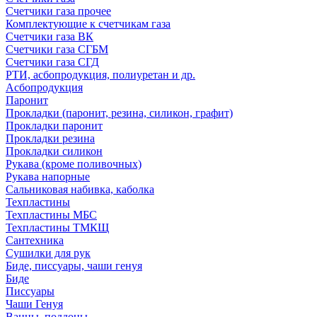
Счетчики газа прочее
Комплектующие к счетчикам газа
Счетчики газа ВК
Счетчики газа СГБМ
Счетчики газа СГД
РТИ, асбопродукция, полиуретан и др.
Асбопродукция
Паронит
Прокладки (паронит, резина, силикон, графит)
Прокладки паронит
Прокладки резина
Прокладки силикон
Рукава (кроме поливочных)
Рукава напорные
Сальниковая набивка, каболка
Техпластины
Техпластины МБС
Техпластины ТМКЩ
Сантехника
Сушилки для рук
Биде, писсуары, чаши генуя
Биде
Писсуары
Чаши Генуя
Ванны, поддоны