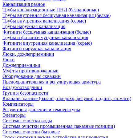
Канализация разное
Трубы канализационные ПНД (безнапорные)
Трубы внутренняя бесшумная канализация (белые)
Трубы внутренняя канализация (серые)
Трубы наружная канализация
Фитинги бесшумная канализация (белые)
Трубы и фитинги чугунная канализация
Фитинги внутренняя канализация (серые)
Фитинги наружная канализация
Люки, дождеприемники
Люки
Дождеприемники
Муфты противопожарные
Оборудование для скважин
Предохранительная и регулирующая арматура
Воздухоотводчики
Группы безопасности
Клапаны разные (баланс, предохр, регулир, подпит, эл-магн)
Компенсаторы
Регуляторы давления и температуры
Элеваторы
Системы очистки воды
Система очистки промышленная (заказные позиции)
Системы очистки бытовые
Тросы сантехнические, устройства для прочистки