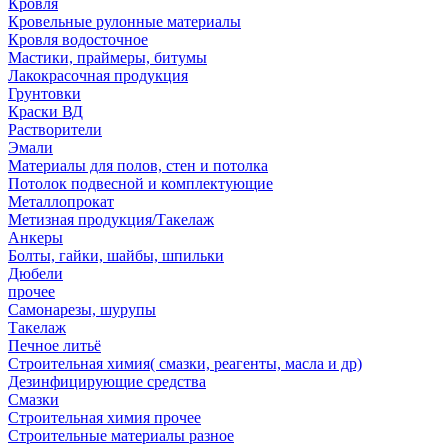
Кровля
Кровельные рулонные материалы
Кровля водосточное
Мастики, праймеры, битумы
Лакокрасочная продукция
Грунтовки
Краски ВД
Растворители
Эмали
Материалы для полов, стен и потолка
Потолок подвесной и комплектующие
Металлопрокат
Метизная продукция/Такелаж
Анкеры
Болты, гайки, шайбы, шпильки
Дюбели
прочее
Самонарезы, шурупы
Такелаж
Печное литьё
Строительная химия( смазки, реагенты, масла и др)
Дезинфицирующие средства
Смазки
Строительная химия прочее
Строительные материалы разное