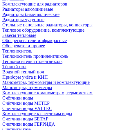
Комплектующие для радиаторов
Радиаторы алюминиевые
Радиаторы биметаллические
Радиаторы чугунные
Стальные панельные радиаторы, конвекторы
Тепловое оборудование, комплектующие
Завесы тепловые
Обогрегреватели инфракрасные
Обогреватели прочее
Теплоноситель
Теплоноситель пропиленгликоль
Теплоноситель этиленгликоль
Тёплый пол
Водяной теплый пол
Приборы учёта и КИП
Манометры, термометры и комплектующие
Манометры, термометры
Комплектующие к манометрам, термометрам
Счётчики воды
Счётчики воды МЕТЕР
Счетчики воды VALTEC
Комплектующие к счетчикам воды
Счетчики воды БЕТАР
Счетчики воды ГЕРРИДА
Счетчики газа