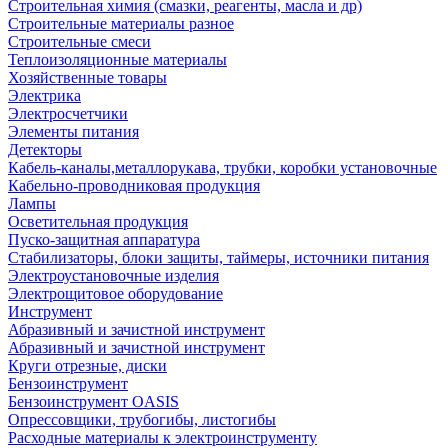
Строительная химия (смазки, реагенты, масла и др)
Строительные материалы разное
Строительные смеси
Теплоизоляционные материалы
Хозяйственные товары
Электрика
Электросчетчики
Элементы питания
Детекторы
Кабель-каналы,металлорукава, трубки, коробки установочные
Кабельно-проводниковая продукция
Лампы
Осветительная продукция
Пуско-защитная аппаратура
Стабилизаторы, блоки защиты, таймеры, источники питания
Электроустановочные изделия
Электрощитовое оборудование
Инструмент
Абразивный и зачистной инструмент
Абразивный и зачистной инструмент
Круги отрезные, диски
Бензоинструмент
Бензоинструмент OASIS
Опрессовщики, трубогибы, листогибы
Расходные материалы к электроинструменту