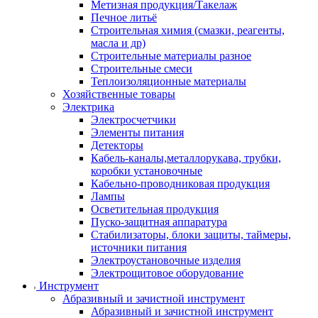
Метизная продукция/Такелаж
Печное литьё
Строительная химия (смазки, реагенты,
масла и др)
Строительные материалы разное
Строительные смеси
Теплоизоляционные материалы
Хозяйственные товары
Электрика
Электросчетчики
Элементы питания
Детекторы
Кабель-каналы,металлорукава, трубки,
коробки установочные
Кабельно-проводниковая продукция
Лампы
Осветительная продукция
Пуско-защитная аппаратура
Стабилизаторы, блоки защиты, таймеры,
источники питания
Электроустановочные изделия
Электрощитовое оборудование
Инструмент
Абразивный и зачистной инструмент
Абразивный и зачистной инструмент