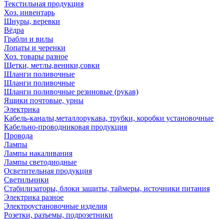
Текстильная продукция
Хоз. инвентарь
Шнуры, веревки
Вёдра
Грабли и вилы
Лопаты и черенки
Хоз. товары разное
Щетки, метлы,веники,совки
Шланги поливочные
Шланги поливочные
Шланги поливочные резиновые (рукав)
Ящики почтовые, урны
Электрика
Кабель-каналы,металлорукава, трубки, коробки установочные
Кабельно-проводниковая продукция
Провода
Лампы
Лампы накаливания
Лампы светодиодные
Осветительная продукция
Светильники
Стабилизаторы, блоки защиты, таймеры, источники питания
Электрика разное
Электроустановочные изделия
Розетки, разъемы, подрозетники