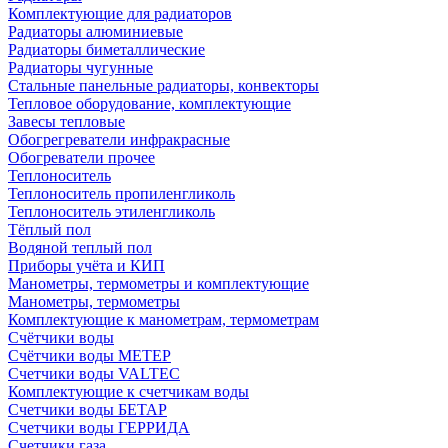
Комплектующие для радиаторов
Радиаторы алюминиевые
Радиаторы биметаллические
Радиаторы чугунные
Стальные панельные радиаторы, конвекторы
Тепловое оборудование, комплектующие
Завесы тепловые
Обогрегреватели инфракрасные
Обогреватели прочее
Теплоноситель
Теплоноситель пропиленгликоль
Теплоноситель этиленгликоль
Тёплый пол
Водяной теплый пол
Приборы учёта и КИП
Манометры, термометры и комплектующие
Манометры, термометры
Комплектующие к манометрам, термометрам
Счётчики воды
Счётчики воды МЕТЕР
Счетчики воды VALTEC
Комплектующие к счетчикам воды
Счетчики воды БЕТАР
Счетчики воды ГЕРРИДА
Счетчики газа