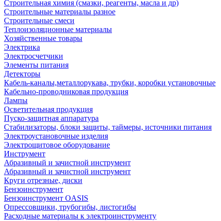
Строительная химия (смазки, реагенты, масла и др)
Строительные материалы разное
Строительные смеси
Теплоизоляционные материалы
Хозяйственные товары
Электрика
Электросчетчики
Элементы питания
Детекторы
Кабель-каналы,металлорукава, трубки, коробки установочные
Кабельно-проводниковая продукция
Лампы
Осветительная продукция
Пуско-защитная аппаратура
Стабилизаторы, блоки защиты, таймеры, источники питания
Электроустановочные изделия
Электрощитовое оборудование
Инструмент
Абразивный и зачистной инструмент
Абразивный и зачистной инструмент
Круги отрезные, диски
Бензоинструмент
Бензоинструмент OASIS
Опрессовщики, трубогибы, листогибы
Расходные материалы к электроинструменту