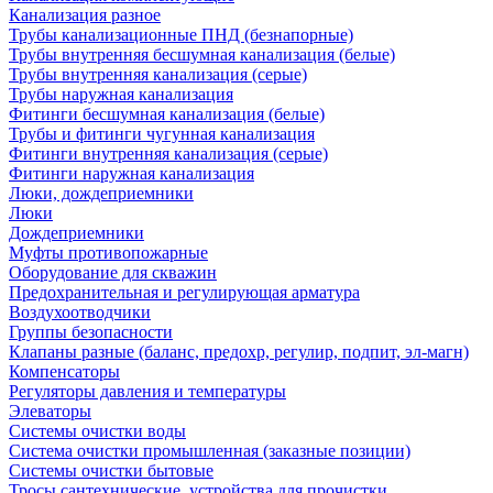
Канализация разное
Трубы канализационные ПНД (безнапорные)
Трубы внутренняя бесшумная канализация (белые)
Трубы внутренняя канализация (серые)
Трубы наружная канализация
Фитинги бесшумная канализация (белые)
Трубы и фитинги чугунная канализация
Фитинги внутренняя канализация (серые)
Фитинги наружная канализация
Люки, дождеприемники
Люки
Дождеприемники
Муфты противопожарные
Оборудование для скважин
Предохранительная и регулирующая арматура
Воздухоотводчики
Группы безопасности
Клапаны разные (баланс, предохр, регулир, подпит, эл-магн)
Компенсаторы
Регуляторы давления и температуры
Элеваторы
Системы очистки воды
Система очистки промышленная (заказные позиции)
Системы очистки бытовые
Тросы сантехнические, устройства для прочистки