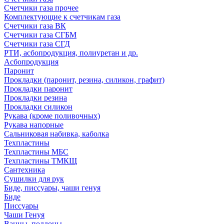
Счетчики газа прочее
Комплектующие к счетчикам газа
Счетчики газа ВК
Счетчики газа СГБМ
Счетчики газа СГД
РТИ, асбопродукция, полиуретан и др.
Асбопродукция
Паронит
Прокладки (паронит, резина, силикон, графит)
Прокладки паронит
Прокладки резина
Прокладки силикон
Рукава (кроме поливочных)
Рукава напорные
Сальниковая набивка, каболка
Техпластины
Техпластины МБС
Техпластины ТМКЩ
Сантехника
Сушилки для рук
Биде, писсуары, чаши генуя
Биде
Писсуары
Чаши Генуя
Ванны, поддоны