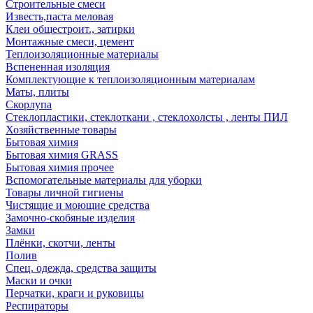
Строительные смеси
Известь,паста меловая
Клеи общестроит., затирки
Монтажные смеси, цемент
Теплоизоляционные материалы
Вспененная изоляция
Комплектующие к теплоизоляционным материалам
Маты, плиты
Скорлупа
Стеклопластики, стеклоткани , стеклохолсты , ленты ПИЛ
Хозяйственные товары
Бытовая химия
Бытовая химия GRASS
Бытовая химия прочее
Вспомогательные материалы для уборки
Товары личной гигиены
Чистящие и моющие средства
Замочно-скобяные изделия
Замки
Плёнки, скотчи, ленты
Полив
Спец. одежда, средства защиты
Маски и очки
Перчатки, краги и руковицы
Респираторы