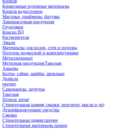
Кровля
Кровельные рулонные материалы
Кровля водосточное
Мастики, праймеры, битумы
Лакокрасочная продукция
Грунтовки
Краски ВД
Растворители
Эмали
Материалы для полов, стен и потолка
Потолок подвесной и комплектующие
Металлопрокат
Метизная продукция/Такелаж
Анкеры
Болты, гайки, шайбы, шпильки
Дюбели
прочее
Самонарезы, шурупы
Такелаж
Печное литьё
Строительная химия( смазки, реагенты, масла и др)
Дезинфицирующие средства
Смазки
Строительная химия прочее
Строительные материалы разное