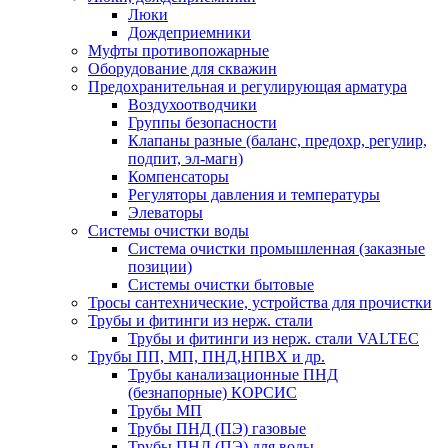
Люки
Дождеприемники
Муфты противопожарные
Оборудование для скважин
Предохранительная и регулирующая арматура
Воздухоотводчики
Группы безопасности
Клапаны разные (баланс, предохр, регулир,
подпит, эл-магн)
Компенсаторы
Регуляторы давления и температуры
Элеваторы
Системы очистки воды
Система очистки промышленная (заказные
позиции)
Системы очистки бытовые
Тросы сантехнические, устройства для прочистки
Трубы и фитинги из нерж. стали
Трубы и фитинги из нерж. стали VALTEC
Трубы ПП, МП, ПНД,НПВХ и др.
Трубы канализационные ПНД
(безнапорные) КОРСИС
Трубы МП
Трубы ПНД (ПЭ) газовые
Трубы ПНД (ПЭ) для воды