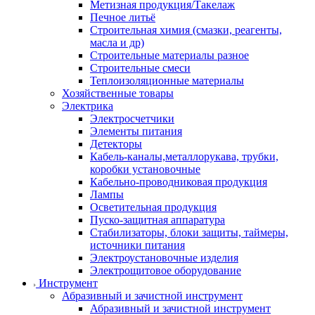
Метизная продукция/Такелаж
Печное литьё
Строительная химия (смазки, реагенты,
масла и др)
Строительные материалы разное
Строительные смеси
Теплоизоляционные материалы
Хозяйственные товары
Электрика
Электросчетчики
Элементы питания
Детекторы
Кабель-каналы,металлорукава, трубки,
коробки установочные
Кабельно-проводниковая продукция
Лампы
Осветительная продукция
Пуско-защитная аппаратура
Стабилизаторы, блоки защиты, таймеры,
источники питания
Электроустановочные изделия
Электрощитовое оборудование
Инструмент
Абразивный и зачистной инструмент
Абразивный и зачистной инструмент