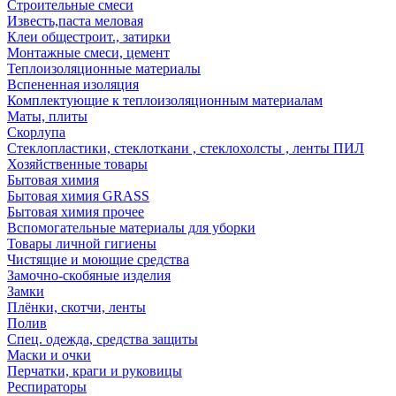
Строительные смеси
Известь,паста меловая
Клеи общестроит., затирки
Монтажные смеси, цемент
Теплоизоляционные материалы
Вспененная изоляция
Комплектующие к теплоизоляционным материалам
Маты, плиты
Скорлупа
Стеклопластики, стеклоткани , стеклохолсты , ленты ПИЛ
Хозяйственные товары
Бытовая химия
Бытовая химия GRASS
Бытовая химия прочее
Вспомогательные материалы для уборки
Товары личной гигиены
Чистящие и моющие средства
Замочно-скобяные изделия
Замки
Плёнки, скотчи, ленты
Полив
Спец. одежда, средства защиты
Маски и очки
Перчатки, краги и руковицы
Респираторы