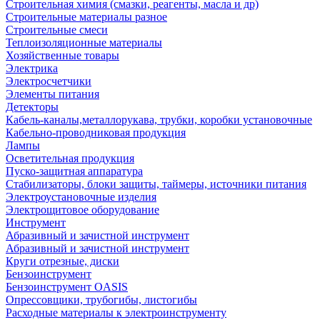
Строительная химия (смазки, реагенты, масла и др)
Строительные материалы разное
Строительные смеси
Теплоизоляционные материалы
Хозяйственные товары
Электрика
Электросчетчики
Элементы питания
Детекторы
Кабель-каналы,металлорукава, трубки, коробки установочные
Кабельно-проводниковая продукция
Лампы
Осветительная продукция
Пуско-защитная аппаратура
Стабилизаторы, блоки защиты, таймеры, источники питания
Электроустановочные изделия
Электрощитовое оборудование
Инструмент
Абразивный и зачистной инструмент
Абразивный и зачистной инструмент
Круги отрезные, диски
Бензоинструмент
Бензоинструмент OASIS
Опрессовщики, трубогибы, листогибы
Расходные материалы к электроинструменту