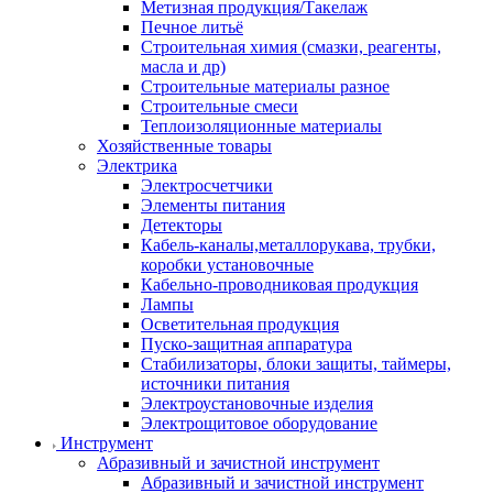
Метизная продукция/Такелаж
Печное литьё
Строительная химия (смазки, реагенты,
масла и др)
Строительные материалы разное
Строительные смеси
Теплоизоляционные материалы
Хозяйственные товары
Электрика
Электросчетчики
Элементы питания
Детекторы
Кабель-каналы,металлорукава, трубки,
коробки установочные
Кабельно-проводниковая продукция
Лампы
Осветительная продукция
Пуско-защитная аппаратура
Стабилизаторы, блоки защиты, таймеры,
источники питания
Электроустановочные изделия
Электрощитовое оборудование
Инструмент
Абразивный и зачистной инструмент
Абразивный и зачистной инструмент