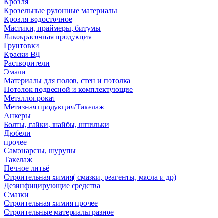
Кровля
Кровельные рулонные материалы
Кровля водосточное
Мастики, праймеры, битумы
Лакокрасочная продукция
Грунтовки
Краски ВД
Растворители
Эмали
Материалы для полов, стен и потолка
Потолок подвесной и комплектующие
Металлопрокат
Метизная продукция/Такелаж
Анкеры
Болты, гайки, шайбы, шпильки
Дюбели
прочее
Самонарезы, шурупы
Такелаж
Печное литьё
Строительная химия( смазки, реагенты, масла и др)
Дезинфицирующие средства
Смазки
Строительная химия прочее
Строительные материалы разное