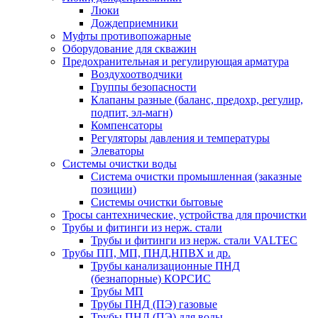
Люки
Дождеприемники
Муфты противопожарные
Оборудование для скважин
Предохранительная и регулирующая арматура
Воздухоотводчики
Группы безопасности
Клапаны разные (баланс, предохр, регулир,
подпит, эл-магн)
Компенсаторы
Регуляторы давления и температуры
Элеваторы
Системы очистки воды
Система очистки промышленная (заказные
позиции)
Системы очистки бытовые
Тросы сантехнические, устройства для прочистки
Трубы и фитинги из нерж. стали
Трубы и фитинги из нерж. стали VALTEC
Трубы ПП, МП, ПНД,НПВХ и др.
Трубы канализационные ПНД
(безнапорные) КОРСИС
Трубы МП
Трубы ПНД (ПЭ) газовые
Трубы ПНД (ПЭ) для воды