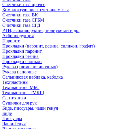
Счетчики газа прочее
Комплектующие к счетчикам газа
Счетчики газа ВК
Счетчики газа СГБМ
Счетчики газа СГД
РТИ, асбопродукция, полиуретан и др.
Асбопродукция
Паронит
Прокладки (паронит, резина, силикон, графит)
Прокладки паронит
Прокладки резина
Прокладки силикон
Рукава (кроме поливочных)
Рукава напорные
Сальниковая набивка, каболка
Техпластины
Техпластины МБС
Техпластины ТМКЩ
Сантехника
Сушилки для рук
Биде, писсуары, чаши генуя
Биде
Писсуары
Чаши Генуя
Ванны, поддоны