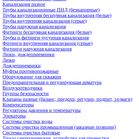
Канализация разное
Трубы канализационные ПНД (безнапорные)
Трубы внутренняя бесшумная канализация (белые)
Трубы внутренняя канализация (серые)
Трубы наружная канализация
Фитинги бесшумная канализация (белые)
Трубы и фитинги чугунная канализация
Фитинги внутренняя канализация (серые)
Фитинги наружная канализация
Люки, дождеприемники
Люки
Дождеприемники
Муфты противопожарные
Оборудование для скважин
Предохранительная и регулирующая арматура
Воздухоотводчики
Группы безопасности
Клапаны разные (баланс, предохр, регулир, подпит, эл-магн)
Компенсаторы
Регуляторы давления и температуры
Элеваторы
Системы очистки воды
Система очистки промышленная (заказные позиции)
Системы очистки бытовые
Тросы сантехнические, устройства для прочистки