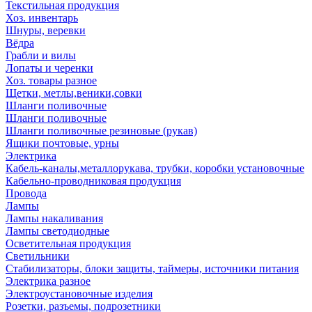
Текстильная продукция
Хоз. инвентарь
Шнуры, веревки
Вёдра
Грабли и вилы
Лопаты и черенки
Хоз. товары разное
Щетки, метлы,веники,совки
Шланги поливочные
Шланги поливочные
Шланги поливочные резиновые (рукав)
Ящики почтовые, урны
Электрика
Кабель-каналы,металлорукава, трубки, коробки установочные
Кабельно-проводниковая продукция
Провода
Лампы
Лампы накаливания
Лампы светодиодные
Осветительная продукция
Светильники
Стабилизаторы, блоки защиты, таймеры, источники питания
Электрика разное
Электроустановочные изделия
Розетки, разъемы, подрозетники