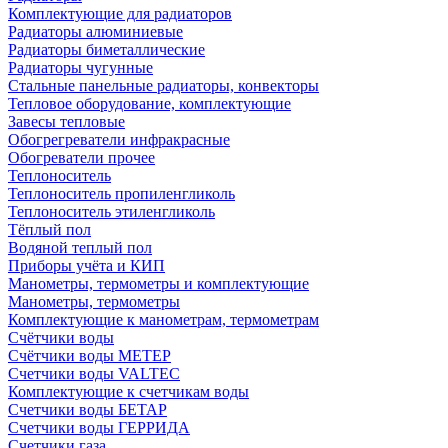
Комплектующие для радиаторов
Радиаторы алюминиевые
Радиаторы биметаллические
Радиаторы чугунные
Стальные панельные радиаторы, конвекторы
Тепловое оборудование, комплектующие
Завесы тепловые
Обогрегреватели инфракрасные
Обогреватели прочее
Теплоноситель
Теплоноситель пропиленгликоль
Теплоноситель этиленгликоль
Тёплый пол
Водяной теплый пол
Приборы учёта и КИП
Манометры, термометры и комплектующие
Манометры, термометры
Комплектующие к манометрам, термометрам
Счётчики воды
Счётчики воды МЕТЕР
Счетчики воды VALTEC
Комплектующие к счетчикам воды
Счетчики воды БЕТАР
Счетчики воды ГЕРРИДА
Счетчики газа