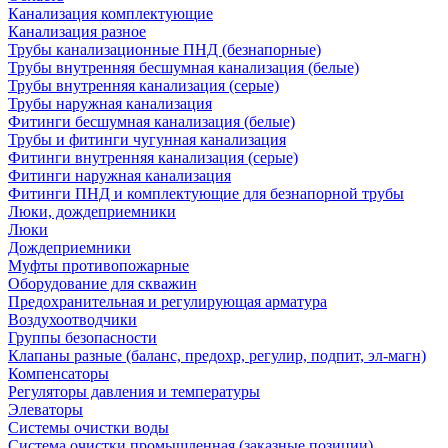
Канализация комплектующие
Канализация разное
Трубы канализационные ПНД (безнапорные)
Трубы внутренняя бесшумная канализация (белые)
Трубы внутренняя канализация (серые)
Трубы наружная канализация
Фитинги бесшумная канализация (белые)
Трубы и фитинги чугунная канализация
Фитинги внутренняя канализация (серые)
Фитинги наружная канализация
Фитинги ПНД и комплектующие для безнапорной трубы
Люки, дождеприемники
Люки
Дождеприемники
Муфты противопожарные
Оборудование для скважин
Предохранительная и регулирующая арматура
Воздухоотводчики
Группы безопасности
Клапаны разные (баланс, предохр, регулир, подпит, эл-магн)
Компенсаторы
Регуляторы давления и температуры
Элеваторы
Системы очистки воды
Система очистки промышленная (заказные позиции)