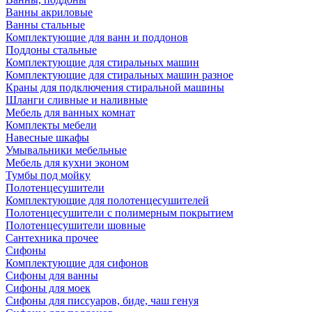
Ванны акриловые
Ванны стальные
Комплектующие для ванн и поддонов
Поддоны стальные
Комплектующие для стиральных машин
Комплектующие для стиральных машин разное
Краны для подключения стиральной машины
Шланги сливные и наливные
Мебель для ванных комнат
Комплекты мебели
Навесные шкафы
Умывальники мебельные
Мебель для кухни эконом
Тумбы под мойку
Полотенцесушители
Комплектующие для полотенцесушителей
Полотенцесушители с полимерным покрытием
Полотенцесушители шовные
Сантехника прочее
Сифоны
Комплектующие для сифонов
Сифоны для ванны
Сифоны для моек
Сифоны для писсуаров, биде, чаш генуя