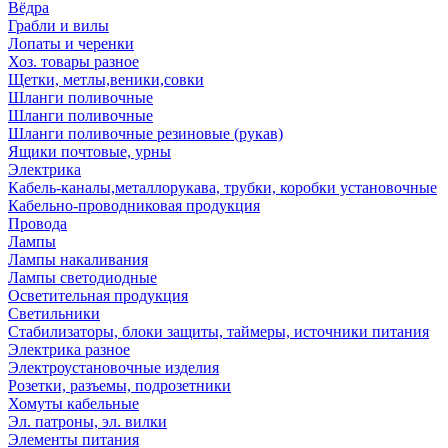
Вёдра
Грабли и вилы
Лопаты и черенки
Хоз. товары разное
Щетки, метлы,веники,совки
Шланги поливочные
Шланги поливочные
Шланги поливочные резиновые (рукав)
Ящики почтовые, урны
Электрика
Кабель-каналы,металлорукава, трубки, коробки установочные
Кабельно-проводниковая продукция
Провода
Лампы
Лампы накаливания
Лампы светодиодные
Осветительная продукция
Светильники
Стабилизаторы, блоки защиты, таймеры, источники питания
Электрика разное
Электроустановочные изделия
Розетки, разъемы, подрозетники
Хомуты кабельные
Эл. патроны, эл. вилки
Элементы питания