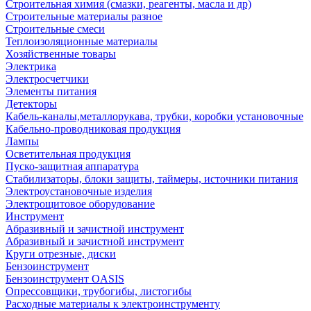
Строительная химия (смазки, реагенты, масла и др)
Строительные материалы разное
Строительные смеси
Теплоизоляционные материалы
Хозяйственные товары
Электрика
Электросчетчики
Элементы питания
Детекторы
Кабель-каналы,металлорукава, трубки, коробки установочные
Кабельно-проводниковая продукция
Лампы
Осветительная продукция
Пуско-защитная аппаратура
Стабилизаторы, блоки защиты, таймеры, источники питания
Электроустановочные изделия
Электрощитовое оборудование
Инструмент
Абразивный и зачистной инструмент
Абразивный и зачистной инструмент
Круги отрезные, диски
Бензоинструмент
Бензоинструмент OASIS
Опрессовщики, трубогибы, листогибы
Расходные материалы к электроинструменту