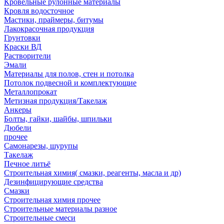
Кровельные рулонные материалы
Кровля водосточное
Мастики, праймеры, битумы
Лакокрасочная продукция
Грунтовки
Краски ВД
Растворители
Эмали
Материалы для полов, стен и потолка
Потолок подвесной и комплектующие
Металлопрокат
Метизная продукция/Такелаж
Анкеры
Болты, гайки, шайбы, шпильки
Дюбели
прочее
Самонарезы, шурупы
Такелаж
Печное литьё
Строительная химия( смазки, реагенты, масла и др)
Дезинфицирующие средства
Смазки
Строительная химия прочее
Строительные материалы разное
Строительные смеси