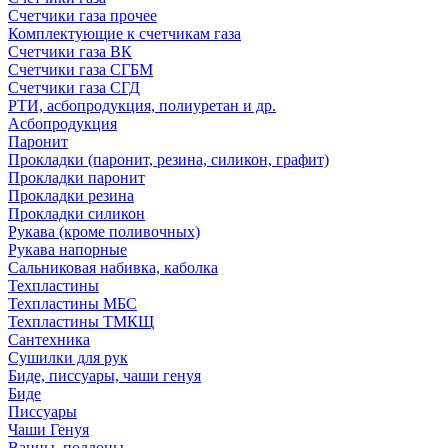
Счетчики газа прочее
Комплектующие к счетчикам газа
Счетчики газа ВК
Счетчики газа СГБМ
Счетчики газа СГД
РТИ, асбопродукция, полиуретан и др.
Асбопродукция
Паронит
Прокладки (паронит, резина, силикон, графит)
Прокладки паронит
Прокладки резина
Прокладки силикон
Рукава (кроме поливочных)
Рукава напорные
Сальниковая набивка, каболка
Техпластины
Техпластины МБС
Техпластины ТМКЩ
Сантехника
Сушилки для рук
Биде, писсуары, чаши генуя
Биде
Писсуары
Чаши Генуя
Ванны, поддоны