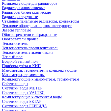
Комплектующие для радиаторов
Радиаторы алюминиевые
Радиаторы биметаллические
Радиаторы чугунные
Стальные панельные радиаторы, конвекторы
Тепловое оборудование, комплектующие
Завесы тепловые
Обогрегреватели инфракрасные
Обогреватели прочее
Теплоноситель
Теплоноситель пропиленгликоль
Теплоноситель этиленгликоль
Тёплый пол
Водяной теплый пол
Приборы учёта и КИП
Манометры, термометры и комплектующие
Манометры, термометры
Комплектующие к манометрам, термометрам
Счётчики воды
Счётчики воды МЕТЕР
Счетчики воды VALTEC
Комплектующие к счетчикам воды
Счетчики воды БЕТАР
Счетчики воды ГЕРРИДА
Счетчики газа