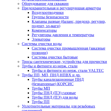
Оборудование для скважин
Предохранительная и регулирующая арматура
Воздухоотводчики
Группы безопасности
Клапаны разные (баланс, предохр, регулир,
подпит, эл-магн)
Компенсаторы
Регуляторы давления и температуры
Элеваторы
Системы очистки воды
Система очистки промышленная (заказные
позиции)
Системы очистки бытовые
Тросы сантехнические, устройства для прочистки
Трубы и фитинги из нерж. стали
Трубы и фитинги из нерж. стали VALTEC
Трубы ПП, МП, ПНД,НПВХ и др.
Трубы канализационные ПНД
(безнапорные) КОРСИС
Трубы МП
Трубы ПНД (ПЭ) газовые
Трубы ПНД (ПЭ) для воды
Трубы ПП
Уплотнительные материалы для резьбовых
соединений