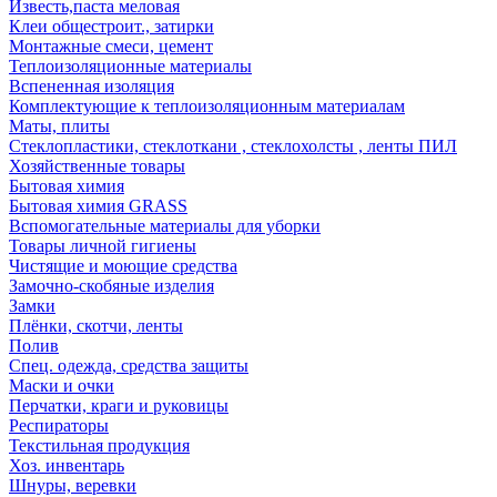
Известь,паста меловая
Клеи общестроит., затирки
Монтажные смеси, цемент
Теплоизоляционные материалы
Вспененная изоляция
Комплектующие к теплоизоляционным материалам
Маты, плиты
Стеклопластики, стеклоткани , стеклохолсты , ленты ПИЛ
Хозяйственные товары
Бытовая химия
Бытовая химия GRASS
Вспомогательные материалы для уборки
Товары личной гигиены
Чистящие и моющие средства
Замочно-скобяные изделия
Замки
Плёнки, скотчи, ленты
Полив
Спец. одежда, средства защиты
Маски и очки
Перчатки, краги и руковицы
Респираторы
Текстильная продукция
Хоз. инвентарь
Шнуры, веревки