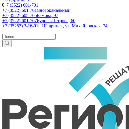
+7 (3522) 601-701
+7 (3522) 601-701
многоканальный
+7 (3522) 605-705
Бажова, 97
+7 (3522) 601-707
Бурова-Петрова, 60
+7 (35253) 3-16-01
г. Шадринск, ул. Михайловская, 74