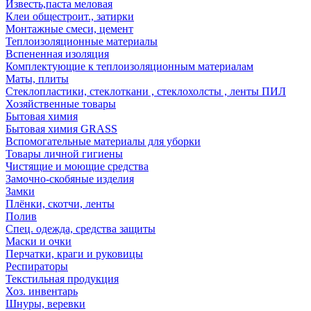
Известь,паста меловая
Клеи общестроит., затирки
Монтажные смеси, цемент
Теплоизоляционные материалы
Вспененная изоляция
Комплектующие к теплоизоляционным материалам
Маты, плиты
Стеклопластики, стеклоткани , стеклохолсты , ленты ПИЛ
Хозяйственные товары
Бытовая химия
Бытовая химия GRASS
Вспомогательные материалы для уборки
Товары личной гигиены
Чистящие и моющие средства
Замочно-скобяные изделия
Замки
Плёнки, скотчи, ленты
Полив
Спец. одежда, средства защиты
Маски и очки
Перчатки, краги и руковицы
Респираторы
Текстильная продукция
Хоз. инвентарь
Шнуры, веревки