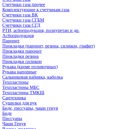
Счетчики газа прочее
Комплектующие к счетчикам газа
Счетчики газа ВК
Счетчики газа СГБМ
Счетчики газа СГД
РТИ, асбопродукция, полиуретан и др.
Асбопродукция
Паронит
Прокладки (паронит, резина, силикон, графит)
Прокладки паронит
Прокладки резина
Прокладки силикон
Рукава (кроме поливочных)
Рукава напорные
Сальниковая набивка, каболка
Техпластины
Техпластины МБС
Техпластины ТМКЩ
Сантехника
Сушилки для рук
Биде, писсуары, чаши генуя
Биде
Писсуары
Чаши Генуя
Ванны, поддоны