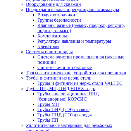
Оборудование для скважин
Предохранительная и регулирующая арматура
Воздухоотводчики
Группы безопасности
Клапаны разные (баланс, предохр, регулир,
подпит, эл-магн)
Компенсаторы
Регуляторы давления и температуры
Элеваторы
Системы очистки воды
Система очистки промышленная (заказные
позиции)
Системы очистки бытовые
Тросы сантехнические, устройства для прочистки
Трубы и фитинги из нерж. стали
Трубы и фитинги из нерж. стали VALTEC
Трубы ПП, МП, ПНД,НПВХ и др.
Трубы канализационные ПНД
(безнапорные) КОРСИС
Трубы МП
Трубы ПНД (ПЭ) газовые
Трубы ПНД (ПЭ) для воды
Трубы ПП
Уплотнительные материалы для резьбовых
соединений