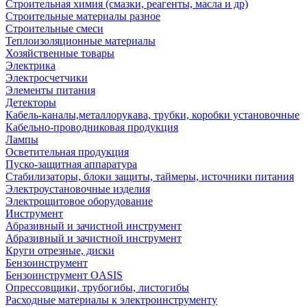
Строительная химия (смазки, реагенты, масла и др)
Строительные материалы разное
Строительные смеси
Теплоизоляционные материалы
Хозяйственные товары
Электрика
Электросчетчики
Элементы питания
Детекторы
Кабель-каналы,металлорукава, трубки, коробки установочные
Кабельно-проводниковая продукция
Лампы
Осветительная продукция
Пуско-защитная аппаратура
Стабилизаторы, блоки защиты, таймеры, источники питания
Электроустановочные изделия
Электрощитовое оборудование
Инструмент
Абразивный и зачистной инструмент
Абразивный и зачистной инструмент
Круги отрезные, диски
Бензоинструмент
Бензоинструмент OASIS
Опрессовщики, трубогибы, листогибы
Расходные материалы к электроинструменту