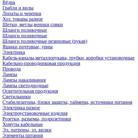
Вёдра
Грабли и вилы
Лопаты и черенки
Хоз. товары разное
Щетки, метлы,веники,совки
Шланги поливочные
Шланги поливочные
Шланги поливочные резиновые (рукав)
Ящики почтовые, урны
Электрика
Кабель-каналы,металлорукава, трубки, коробки установочные
Кабельно-проводниковая продукция
Провода
Лампы
Лампы накаливания
Лампы светодиодные
Осветительная продукция
Светильники
Стабилизаторы, блоки защиты, таймеры, источники питания
Электрика разное
Электроустановочные изделия
Розетки, разъемы, подрозетники
Хомуты кабельные
Эл. патроны, эл. вилки
Элементы питания