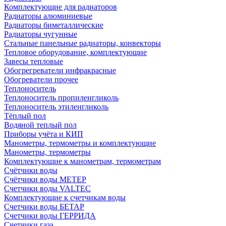
Комплектующие для радиаторов
Радиаторы алюминиевые
Радиаторы биметаллические
Радиаторы чугунные
Стальные панельные радиаторы, конвекторы
Тепловое оборудование, комплектующие
Завесы тепловые
Обогрегреватели инфракрасные
Обогреватели прочее
Теплоноситель
Теплоноситель пропиленгликоль
Теплоноситель этиленгликоль
Тёплый пол
Водяной теплый пол
Приборы учёта и КИП
Манометры, термометры и комплектующие
Манометры, термометры
Комплектующие к манометрам, термометрам
Счётчики воды
Счётчики воды МЕТЕР
Счетчики воды VALTEC
Комплектующие к счетчикам воды
Счетчики воды БЕТАР
Счетчики воды ГЕРРИДА
Счетчики газа