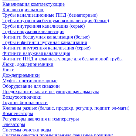
Канализация комплектующие
Канализация разное
Трубы канализационные ПНД (безнапорные)
Трубы внутренняя бесшумная канализация (белые)
Трубы внутренняя канализация (серые)
Трубы наружная канализация
Фитинги бесшумная канализация (белые)
Трубы и фитинги чугунная канализация
Фитинги внутренняя канализация (серые)
Фитинги наружная канализация
Фитинги ПНД и комплектующие для безнапорной трубы
Люки, дождеприемники
Люки
Дождеприемники
Муфты противопожарные
Оборудование для скважин
Предохранительная и регулирующая арматура
Воздухоотводчики
Группы безопасности
Клапаны разные (баланс, предохр, регулир, подпит, эл-магн)
Компенсаторы
Регуляторы давления и температуры
Элеваторы
Системы очистки воды
Система очистки промышленная (заказные позиции)