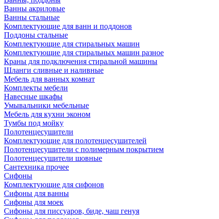
Ванны акриловые
Ванны стальные
Комплектующие для ванн и поддонов
Поддоны стальные
Комплектующие для стиральных машин
Комплектующие для стиральных машин разное
Краны для подключения стиральной машины
Шланги сливные и наливные
Мебель для ванных комнат
Комплекты мебели
Навесные шкафы
Умывальники мебельные
Мебель для кухни эконом
Тумбы под мойку
Полотенцесушители
Комплектующие для полотенцесушителей
Полотенцесушители с полимерным покрытием
Полотенцесушители шовные
Сантехника прочее
Сифоны
Комплектующие для сифонов
Сифоны для ванны
Сифоны для моек
Сифоны для писсуаров, биде, чаш генуя