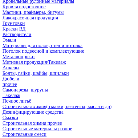
Кровельные рулонные материалы
Кровля водосточное
Мастики, праймеры, битумы
Лакокрасочная продукция
Грунтовки
Краски ВД
Растворители
Эмали
Материалы для полов, стен и потолка
Потолок подвесной и комплектующие
Металлопрокат
Метизная продукция/Такелаж
Анкеры
Болты, гайки, шайбы, шпильки
Дюбели
прочее
Самонарезы, шурупы
Такелаж
Печное литьё
Строительная химия( смазки, реагенты, масла и др)
Дезинфицирующие средства
Смазки
Строительная химия прочее
Строительные материалы разное
Строительные смеси