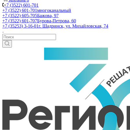
+7 (3522) 601-701
+7 (3522) 601-701
многоканальный
+7 (3522) 605-705
Бажова, 97
+7 (3522) 601-707
Бурова-Петрова, 60
+7 (35253) 3-16-01
г. Шадринск, ул. Михайловская, 74