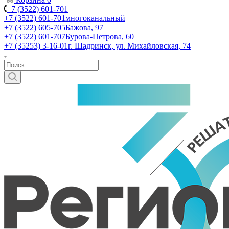
+7 (3522) 601-701
+7 (3522) 601-701
многоканальный
+7 (3522) 605-705
Бажова, 97
+7 (3522) 601-707
Бурова-Петрова, 60
+7 (35253) 3-16-01
г. Шадринск, ул. Михайловская, 74