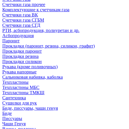
Счетчики газа прочее
Комплектующие к счетчикам газа
Счетчики газа ВК
Счетчики газа СГБМ
Счетчики газа СГД
РТИ, асбопродукция, полиуретан и др.
Асбопродукция
Паронит
Прокладки (паронит, резина, силикон, графит)
Прокладки паронит
Прокладки резина
Прокладки силикон
Рукава (кроме поливочных)
Рукава напорные
Сальниковая набивка, каболка
Техпластины
Техпластины МБС
Техпластины ТМКЩ
Сантехника
Сушилки для рук
Биде, писсуары, чаши генуя
Биде
Писсуары
Чаши Генуя
Ванны, поддоны