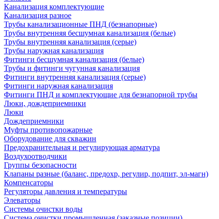
Канализация комплектующие
Канализация разное
Трубы канализационные ПНД (безнапорные)
Трубы внутренняя бесшумная канализация (белые)
Трубы внутренняя канализация (серые)
Трубы наружная канализация
Фитинги бесшумная канализация (белые)
Трубы и фитинги чугунная канализация
Фитинги внутренняя канализация (серые)
Фитинги наружная канализация
Фитинги ПНД и комплектующие для безнапорной трубы
Люки, дождеприемники
Люки
Дождеприемники
Муфты противопожарные
Оборудование для скважин
Предохранительная и регулирующая арматура
Воздухоотводчики
Группы безопасности
Клапаны разные (баланс, предохр, регулир, подпит, эл-магн)
Компенсаторы
Регуляторы давления и температуры
Элеваторы
Системы очистки воды
Система очистки промышленная (заказные позиции)