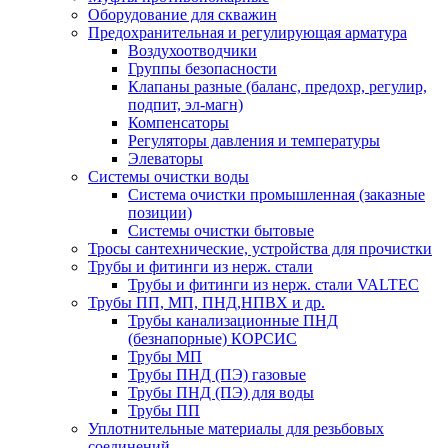
Оборудование для скважин
Предохранительная и регулирующая арматура
Воздухоотводчики
Группы безопасности
Клапаны разные (баланс, предохр, регулир,
подпит, эл-магн)
Компенсаторы
Регуляторы давления и температуры
Элеваторы
Системы очистки воды
Система очистки промышленная (заказные
позиции)
Системы очистки бытовые
Тросы сантехнические, устройства для прочистки
Трубы и фитинги из нерж. стали
Трубы и фитинги из нерж. стали VALTEC
Трубы ПП, МП, ПНД,НПВХ и др.
Трубы канализационные ПНД
(безнапорные) КОРСИС
Трубы МП
Трубы ПНД (ПЭ) газовые
Трубы ПНД (ПЭ) для воды
Трубы ПП
Уплотнительные материалы для резьбовых
соединений