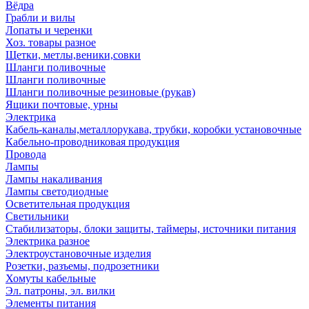
Вёдра
Грабли и вилы
Лопаты и черенки
Хоз. товары разное
Щетки, метлы,веники,совки
Шланги поливочные
Шланги поливочные
Шланги поливочные резиновые (рукав)
Ящики почтовые, урны
Электрика
Кабель-каналы,металлорукава, трубки, коробки установочные
Кабельно-проводниковая продукция
Провода
Лампы
Лампы накаливания
Лампы светодиодные
Осветительная продукция
Светильники
Стабилизаторы, блоки защиты, таймеры, источники питания
Электрика разное
Электроустановочные изделия
Розетки, разъемы, подрозетники
Хомуты кабельные
Эл. патроны, эл. вилки
Элементы питания