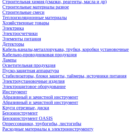
Строительная химия (смазки, реагенты, масла и др)
Строительные материалы разное
Строительные смеси
Теплоизоляционные материалы
Хозяйственные товары
Электрика
Электросчетчики
Элементы питания
Детекторы
Кабель-каналы,металлорукава, трубки, коробки установочные
Кабельно-проводниковая продукция
Лампы
Осветительная продукция
Пуско-защитная аппаратура
Стабилизаторы, блоки защиты, таймеры, источники питания
Электроустановочные изделия
Электрощитовое оборудование
Инструмент
Абразивный и зачистной инструмент
Абразивный и зачистной инструмент
Круги отрезные, диски
Бензоинструмент
Бензоинструмент OASIS
Опрессовщики, трубогибы, листогибы
Расходные материалы к электроинструменту