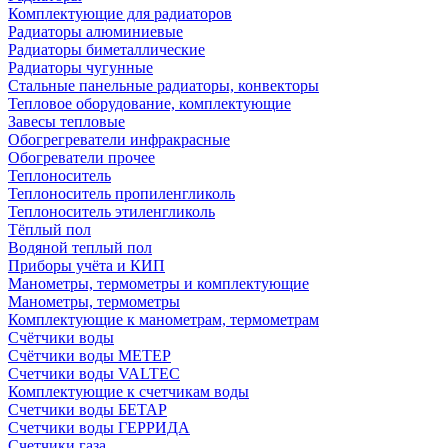
Комплектующие для радиаторов
Радиаторы алюминиевые
Радиаторы биметаллические
Радиаторы чугунные
Стальные панельные радиаторы, конвекторы
Тепловое оборудование, комплектующие
Завесы тепловые
Обогрегреватели инфракрасные
Обогреватели прочее
Теплоноситель
Теплоноситель пропиленгликоль
Теплоноситель этиленгликоль
Тёплый пол
Водяной теплый пол
Приборы учёта и КИП
Манометры, термометры и комплектующие
Манометры, термометры
Комплектующие к манометрам, термометрам
Счётчики воды
Счётчики воды МЕТЕР
Счетчики воды VALTEC
Комплектующие к счетчикам воды
Счетчики воды БЕТАР
Счетчики воды ГЕРРИДА
Счетчики газа