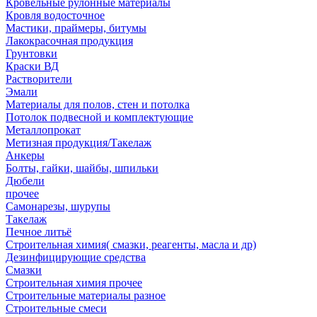
Кровельные рулонные материалы
Кровля водосточное
Мастики, праймеры, битумы
Лакокрасочная продукция
Грунтовки
Краски ВД
Растворители
Эмали
Материалы для полов, стен и потолка
Потолок подвесной и комплектующие
Металлопрокат
Метизная продукция/Такелаж
Анкеры
Болты, гайки, шайбы, шпильки
Дюбели
прочее
Самонарезы, шурупы
Такелаж
Печное литьё
Строительная химия( смазки, реагенты, масла и др)
Дезинфицирующие средства
Смазки
Строительная химия прочее
Строительные материалы разное
Строительные смеси