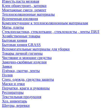
Известь,паста меловая
Клеи общестроит., затирки
Монтажные смеси, цемент
Теплоизоляционные материалы
Вспененная изоляция
Комплектующие к теплоизоляционным материалам
Маты, плиты
Стеклопластики, стеклоткани , стеклохолсты , ленты ПИЛ
Хозяйственные товары
Бытовая химия
Бытовая химия GRASS
Вспомогательные материалы для уборки
Товары личной гигиены
Чистящие и моющие средства
Замочно-скобяные изделия
Замки
Плёнки, скотчи, ленты
Полив
Спец. одежда, средства защиты
Маски и очки
Перчатки, краги и руковицы
Респираторы
Текстильная продукция
Хоз. инвентарь
Шнуры, веревки