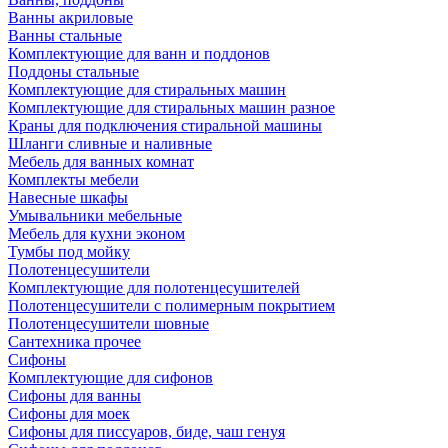
Ванны акриловые
Ванны стальные
Комплектующие для ванн и поддонов
Поддоны стальные
Комплектующие для стиральных машин
Комплектующие для стиральных машин разное
Краны для подключения стиральной машины
Шланги сливные и наливные
Мебель для ванных комнат
Комплекты мебели
Навесные шкафы
Умывальники мебельные
Мебель для кухни эконом
Тумбы под мойку
Полотенцесушители
Комплектующие для полотенцесушителей
Полотенцесушители с полимерным покрытием
Полотенцесушители шовные
Сантехника прочее
Сифоны
Комплектующие для сифонов
Сифоны для ванны
Сифоны для моек
Сифоны для писсуаров, биде, чаш генуя