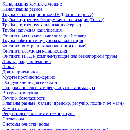
Канализация комплектующие
Канализация разное
Трубы канализационные ПНД (безнапорные)
Трубы внутренняя бесшумная канализация (белые)
Трубы внутренняя канализация (серые)
Трубы наружная канализация
Фитинги бесшумная канализация (белые)
Трубы и фитинги чугунная канализация
Фитинги внутренняя канализация (серые)
Фитинги наружная канализация
Фитинги ПНД и комплектующие для безнапорной трубы
Люки, дождеприемники
Люки
Дождеприемники
Муфты противопожарные
Оборудование для скважин
Предохранительная и регулирующая арматура
Воздухоотводчики
Группы безопасности
Клапаны разные (баланс, предохр, регулир, подпит, эл-магн)
Компенсаторы
Регуляторы давления и температуры
Элеваторы
Системы очистки воды
Система очистки промышленная (заказные позиции)