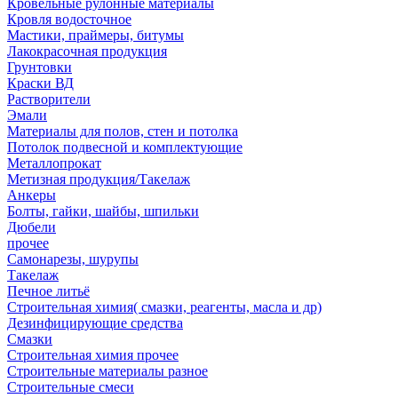
Кровельные рулонные материалы
Кровля водосточное
Мастики, праймеры, битумы
Лакокрасочная продукция
Грунтовки
Краски ВД
Растворители
Эмали
Материалы для полов, стен и потолка
Потолок подвесной и комплектующие
Металлопрокат
Метизная продукция/Такелаж
Анкеры
Болты, гайки, шайбы, шпильки
Дюбели
прочее
Самонарезы, шурупы
Такелаж
Печное литьё
Строительная химия( смазки, реагенты, масла и др)
Дезинфицирующие средства
Смазки
Строительная химия прочее
Строительные материалы разное
Строительные смеси