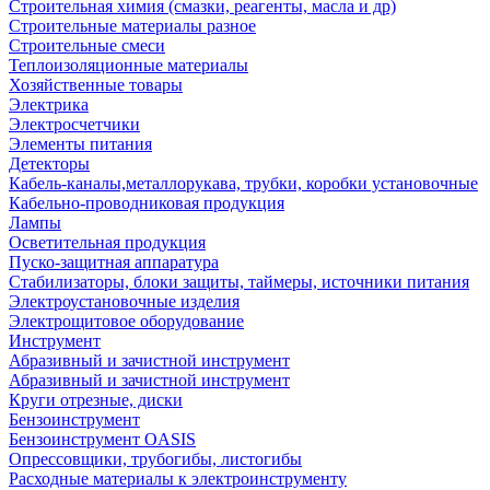
Строительная химия (смазки, реагенты, масла и др)
Строительные материалы разное
Строительные смеси
Теплоизоляционные материалы
Хозяйственные товары
Электрика
Электросчетчики
Элементы питания
Детекторы
Кабель-каналы,металлорукава, трубки, коробки установочные
Кабельно-проводниковая продукция
Лампы
Осветительная продукция
Пуско-защитная аппаратура
Стабилизаторы, блоки защиты, таймеры, источники питания
Электроустановочные изделия
Электрощитовое оборудование
Инструмент
Абразивный и зачистной инструмент
Абразивный и зачистной инструмент
Круги отрезные, диски
Бензоинструмент
Бензоинструмент OASIS
Опрессовщики, трубогибы, листогибы
Расходные материалы к электроинструменту