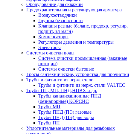
Оборудование для скважин
Предохранительная и регулирующая арматура
Воздухоотводчики
Группы безопасности
Клапаны разные (баланс, предохр, регулир,
подпит, эл-магн)
Компенсаторы
Регуляторы давления и температуры
Элеваторы
Системы очистки воды
Система очистки промышленная (заказные
позиции)
Системы очистки бытовые
Тросы сантехнические, устройства для прочистки
Трубы и фитинги из нерж. стали
Трубы и фитинги из нерж. стали VALTEC
Трубы ПП, МП, ПНД,НПВХ и др.
Трубы канализационные ПНД
(безнапорные) КОРСИС
Трубы МП
Трубы ПНД (ПЭ) газовые
Трубы ПНД (ПЭ) для воды
Трубы ПП
Уплотнительные материалы для резьбовых
соединений