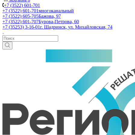
+7 (3522) 601-701
+7 (3522) 601-701
многоканальный
+7 (3522) 605-705
Бажова, 97
+7 (3522) 601-707
Бурова-Петрова, 60
+7 (35253) 3-16-01
г. Шадринск, ул. Михайловская, 74