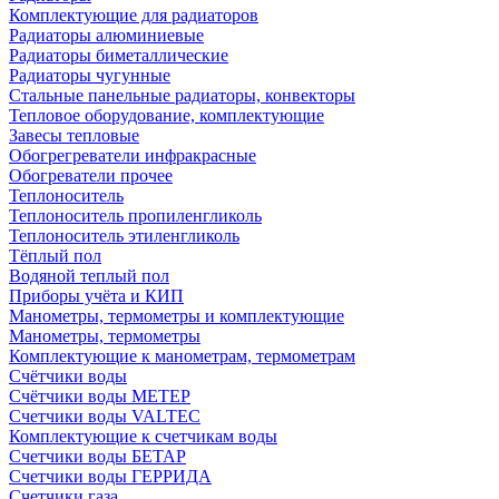
Комплектующие для радиаторов
Радиаторы алюминиевые
Радиаторы биметаллические
Радиаторы чугунные
Стальные панельные радиаторы, конвекторы
Тепловое оборудование, комплектующие
Завесы тепловые
Обогрегреватели инфракрасные
Обогреватели прочее
Теплоноситель
Теплоноситель пропиленгликоль
Теплоноситель этиленгликоль
Тёплый пол
Водяной теплый пол
Приборы учёта и КИП
Манометры, термометры и комплектующие
Манометры, термометры
Комплектующие к манометрам, термометрам
Счётчики воды
Счётчики воды МЕТЕР
Счетчики воды VALTEC
Комплектующие к счетчикам воды
Счетчики воды БЕТАР
Счетчики воды ГЕРРИДА
Счетчики газа