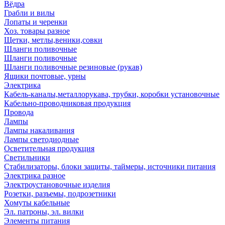
Вёдра
Грабли и вилы
Лопаты и черенки
Хоз. товары разное
Щетки, метлы,веники,совки
Шланги поливочные
Шланги поливочные
Шланги поливочные резиновые (рукав)
Ящики почтовые, урны
Электрика
Кабель-каналы,металлорукава, трубки, коробки установочные
Кабельно-проводниковая продукция
Провода
Лампы
Лампы накаливания
Лампы светодиодные
Осветительная продукция
Светильники
Стабилизаторы, блоки защиты, таймеры, источники питания
Электрика разное
Электроустановочные изделия
Розетки, разъемы, подрозетники
Хомуты кабельные
Эл. патроны, эл. вилки
Элементы питания