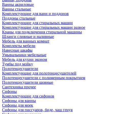
Ванны акриловые
Ванны стальные
Комплектующие для ванн и поддонов
Поддоны стальные
Комплектующие для стиральных машин
Комплектующие для стиральных машин разное
Краны для подключения стиральной машины
Шланги сливные и наливные
Мебель для ванных комнат
Комплекты мебели
Навесные шкафы
Умывальники мебельные
Мебель для кухни эконом
Тумбы под мойку
Полотенцесушители
Комплектующие для полотенцесушителей
Полотенцесушители с полимерным покрытием
Полотенцесушители шовные
Сантехника прочее
Сифоны
Комплектующие для сифонов
Сифоны для ванны
Сифоны для моек
Сифоны для писсуаров, биде, чаш генуя