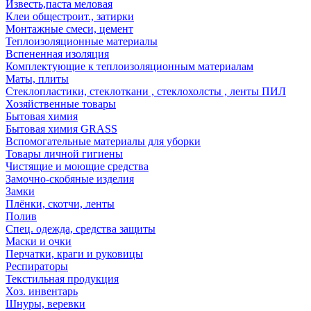
Известь,паста меловая
Клеи общестроит., затирки
Монтажные смеси, цемент
Теплоизоляционные материалы
Вспененная изоляция
Комплектующие к теплоизоляционным материалам
Маты, плиты
Стеклопластики, стеклоткани , стеклохолсты , ленты ПИЛ
Хозяйственные товары
Бытовая химия
Бытовая химия GRASS
Вспомогательные материалы для уборки
Товары личной гигиены
Чистящие и моющие средства
Замочно-скобяные изделия
Замки
Плёнки, скотчи, ленты
Полив
Спец. одежда, средства защиты
Маски и очки
Перчатки, краги и руковицы
Респираторы
Текстильная продукция
Хоз. инвентарь
Шнуры, веревки