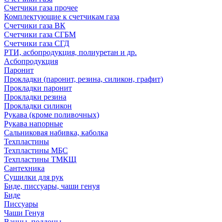
Счетчики газа прочее
Комплектующие к счетчикам газа
Счетчики газа ВК
Счетчики газа СГБМ
Счетчики газа СГД
РТИ, асбопродукция, полиуретан и др.
Асбопродукция
Паронит
Прокладки (паронит, резина, силикон, графит)
Прокладки паронит
Прокладки резина
Прокладки силикон
Рукава (кроме поливочных)
Рукава напорные
Сальниковая набивка, каболка
Техпластины
Техпластины МБС
Техпластины ТМКЩ
Сантехника
Сушилки для рук
Биде, писсуары, чаши генуя
Биде
Писсуары
Чаши Генуя
Ванны, поддоны