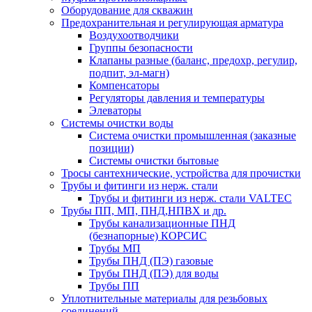
Оборудование для скважин
Предохранительная и регулирующая арматура
Воздухоотводчики
Группы безопасности
Клапаны разные (баланс, предохр, регулир,
подпит, эл-магн)
Компенсаторы
Регуляторы давления и температуры
Элеваторы
Системы очистки воды
Система очистки промышленная (заказные
позиции)
Системы очистки бытовые
Тросы сантехнические, устройства для прочистки
Трубы и фитинги из нерж. стали
Трубы и фитинги из нерж. стали VALTEC
Трубы ПП, МП, ПНД,НПВХ и др.
Трубы канализационные ПНД
(безнапорные) КОРСИС
Трубы МП
Трубы ПНД (ПЭ) газовые
Трубы ПНД (ПЭ) для воды
Трубы ПП
Уплотнительные материалы для резьбовых
соединений