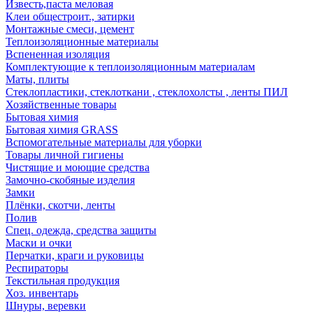
Известь,паста меловая
Клеи общестроит., затирки
Монтажные смеси, цемент
Теплоизоляционные материалы
Вспененная изоляция
Комплектующие к теплоизоляционным материалам
Маты, плиты
Стеклопластики, стеклоткани , стеклохолсты , ленты ПИЛ
Хозяйственные товары
Бытовая химия
Бытовая химия GRASS
Вспомогательные материалы для уборки
Товары личной гигиены
Чистящие и моющие средства
Замочно-скобяные изделия
Замки
Плёнки, скотчи, ленты
Полив
Спец. одежда, средства защиты
Маски и очки
Перчатки, краги и руковицы
Респираторы
Текстильная продукция
Хоз. инвентарь
Шнуры, веревки