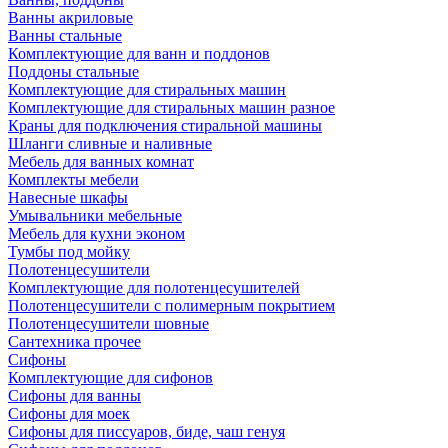
Ванны акриловые
Ванны стальные
Комплектующие для ванн и поддонов
Поддоны стальные
Комплектующие для стиральных машин
Комплектующие для стиральных машин разное
Краны для подключения стиральной машины
Шланги сливные и наливные
Мебель для ванных комнат
Комплекты мебели
Навесные шкафы
Умывальники мебельные
Мебель для кухни эконом
Тумбы под мойку
Полотенцесушители
Комплектующие для полотенцесушителей
Полотенцесушители с полимерным покрытием
Полотенцесушители шовные
Сантехника прочее
Сифоны
Комплектующие для сифонов
Сифоны для ванны
Сифоны для моек
Сифоны для писсуаров, биде, чаш генуя