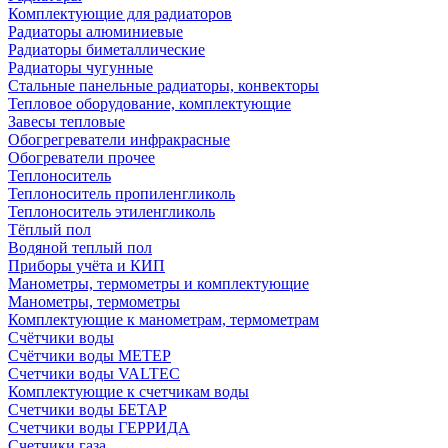
Комплектующие для радиаторов
Радиаторы алюминиевые
Радиаторы биметаллические
Радиаторы чугунные
Стальные панельные радиаторы, конвекторы
Тепловое оборудование, комплектующие
Завесы тепловые
Обогрегреватели инфракрасные
Обогреватели прочее
Теплоноситель
Теплоноситель пропиленгликоль
Теплоноситель этиленгликоль
Тёплый пол
Водяной теплый пол
Приборы учёта и КИП
Манометры, термометры и комплектующие
Манометры, термометры
Комплектующие к манометрам, термометрам
Счётчики воды
Счётчики воды МЕТЕР
Счетчики воды VALTEC
Комплектующие к счетчикам воды
Счетчики воды БЕТАР
Счетчики воды ГЕРРИДА
Счетчики газа