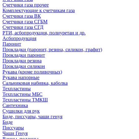
Счетчики газа прочее
Комплектующие к счетчикам газа
Счетчики газа ВК
Счетчики газа СГБМ
Счетчики газа СГД
РТИ, асбопродукция, полиуретан и др.
Асбопродукция
Паронит
Прокладки (паронит, резина, силикон, графит)
Прокладки паронит
Прокладки резина
Прокладки силикон
Рукава (кроме поливочных)
Рукава напорные
Сальниковая набивка, каболка
Техпластины
Техпластины МБС
Техпластины ТМКЩ
Сантехника
Сушилки для рук
Биде, писсуары, чаши генуя
Биде
Писсуары
Чаши Генуя
Ванны, поддоны