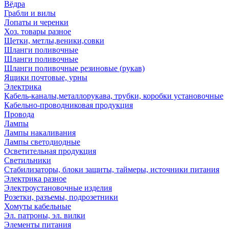
Вёдра
Грабли и вилы
Лопаты и черенки
Хоз. товары разное
Щетки, метлы,веники,совки
Шланги поливочные
Шланги поливочные
Шланги поливочные резиновые (рукав)
Ящики почтовые, урны
Электрика
Кабель-каналы,металлорукава, трубки, коробки установочные
Кабельно-проводниковая продукция
Провода
Лампы
Лампы накаливания
Лампы светодиодные
Осветительная продукция
Светильники
Стабилизаторы, блоки защиты, таймеры, источники питания
Электрика разное
Электроустановочные изделия
Розетки, разъемы, подрозетники
Хомуты кабельные
Эл. патроны, эл. вилки
Элементы питания