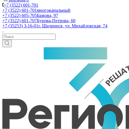
+7 (3522) 601-701
+7 (3522) 601-701
многоканальный
+7 (3522) 605-705
Бажова, 97
+7 (3522) 601-707
Бурова-Петрова, 60
+7 (35253) 3-16-01
г. Шадринск, ул. Михайловская, 74