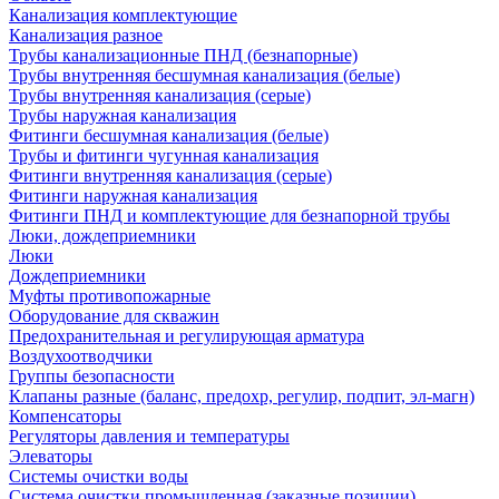
Канализация комплектующие
Канализация разное
Трубы канализационные ПНД (безнапорные)
Трубы внутренняя бесшумная канализация (белые)
Трубы внутренняя канализация (серые)
Трубы наружная канализация
Фитинги бесшумная канализация (белые)
Трубы и фитинги чугунная канализация
Фитинги внутренняя канализация (серые)
Фитинги наружная канализация
Фитинги ПНД и комплектующие для безнапорной трубы
Люки, дождеприемники
Люки
Дождеприемники
Муфты противопожарные
Оборудование для скважин
Предохранительная и регулирующая арматура
Воздухоотводчики
Группы безопасности
Клапаны разные (баланс, предохр, регулир, подпит, эл-магн)
Компенсаторы
Регуляторы давления и температуры
Элеваторы
Системы очистки воды
Система очистки промышленная (заказные позиции)