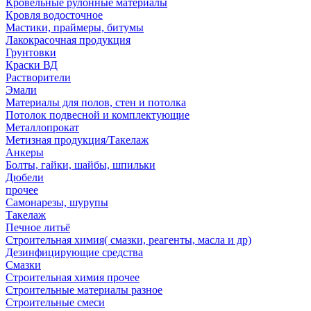
Кровельные рулонные материалы
Кровля водосточное
Мастики, праймеры, битумы
Лакокрасочная продукция
Грунтовки
Краски ВД
Растворители
Эмали
Материалы для полов, стен и потолка
Потолок подвесной и комплектующие
Металлопрокат
Метизная продукция/Такелаж
Анкеры
Болты, гайки, шайбы, шпильки
Дюбели
прочее
Самонарезы, шурупы
Такелаж
Печное литьё
Строительная химия( смазки, реагенты, масла и др)
Дезинфицирующие средства
Смазки
Строительная химия прочее
Строительные материалы разное
Строительные смеси