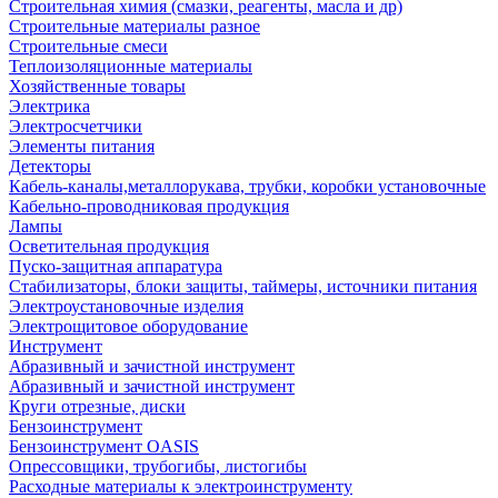
Строительная химия (смазки, реагенты, масла и др)
Строительные материалы разное
Строительные смеси
Теплоизоляционные материалы
Хозяйственные товары
Электрика
Электросчетчики
Элементы питания
Детекторы
Кабель-каналы,металлорукава, трубки, коробки установочные
Кабельно-проводниковая продукция
Лампы
Осветительная продукция
Пуско-защитная аппаратура
Стабилизаторы, блоки защиты, таймеры, источники питания
Электроустановочные изделия
Электрощитовое оборудование
Инструмент
Абразивный и зачистной инструмент
Абразивный и зачистной инструмент
Круги отрезные, диски
Бензоинструмент
Бензоинструмент OASIS
Опрессовщики, трубогибы, листогибы
Расходные материалы к электроинструменту