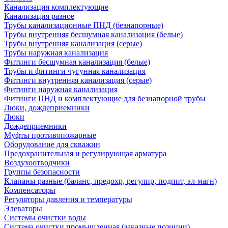
Канализация комплектующие
Канализация разное
Трубы канализационные ПНД (безнапорные)
Трубы внутренняя бесшумная канализация (белые)
Трубы внутренняя канализация (серые)
Трубы наружная канализация
Фитинги бесшумная канализация (белые)
Трубы и фитинги чугунная канализация
Фитинги внутренняя канализация (серые)
Фитинги наружная канализация
Фитинги ПНД и комплектующие для безнапорной трубы
Люки, дождеприемники
Люки
Дождеприемники
Муфты противопожарные
Оборудование для скважин
Предохранительная и регулирующая арматура
Воздухоотводчики
Группы безопасности
Клапаны разные (баланс, предохр, регулир, подпит, эл-магн)
Компенсаторы
Регуляторы давления и температуры
Элеваторы
Системы очистки воды
Система очистки промышленная (заказные позиции)