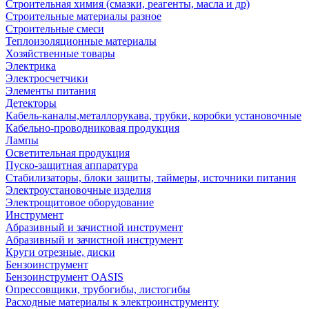
Строительная химия (смазки, реагенты, масла и др)
Строительные материалы разное
Строительные смеси
Теплоизоляционные материалы
Хозяйственные товары
Электрика
Электросчетчики
Элементы питания
Детекторы
Кабель-каналы,металлорукава, трубки, коробки установочные
Кабельно-проводниковая продукция
Лампы
Осветительная продукция
Пуско-защитная аппаратура
Стабилизаторы, блоки защиты, таймеры, источники питания
Электроустановочные изделия
Электрощитовое оборудование
Инструмент
Абразивный и зачистной инструмент
Абразивный и зачистной инструмент
Круги отрезные, диски
Бензоинструмент
Бензоинструмент OASIS
Опрессовщики, трубогибы, листогибы
Расходные материалы к электроинструменту