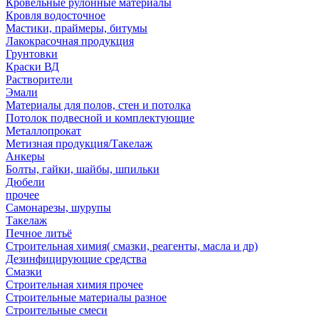
Кровельные рулонные материалы
Кровля водосточное
Мастики, праймеры, битумы
Лакокрасочная продукция
Грунтовки
Краски ВД
Растворители
Эмали
Материалы для полов, стен и потолка
Потолок подвесной и комплектующие
Металлопрокат
Метизная продукция/Такелаж
Анкеры
Болты, гайки, шайбы, шпильки
Дюбели
прочее
Самонарезы, шурупы
Такелаж
Печное литьё
Строительная химия( смазки, реагенты, масла и др)
Дезинфицирующие средства
Смазки
Строительная химия прочее
Строительные материалы разное
Строительные смеси