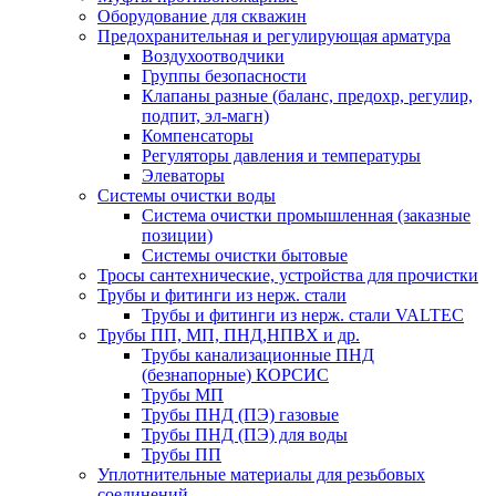
Оборудование для скважин
Предохранительная и регулирующая арматура
Воздухоотводчики
Группы безопасности
Клапаны разные (баланс, предохр, регулир,
подпит, эл-магн)
Компенсаторы
Регуляторы давления и температуры
Элеваторы
Системы очистки воды
Система очистки промышленная (заказные
позиции)
Системы очистки бытовые
Тросы сантехнические, устройства для прочистки
Трубы и фитинги из нерж. стали
Трубы и фитинги из нерж. стали VALTEC
Трубы ПП, МП, ПНД,НПВХ и др.
Трубы канализационные ПНД
(безнапорные) КОРСИС
Трубы МП
Трубы ПНД (ПЭ) газовые
Трубы ПНД (ПЭ) для воды
Трубы ПП
Уплотнительные материалы для резьбовых
соединений