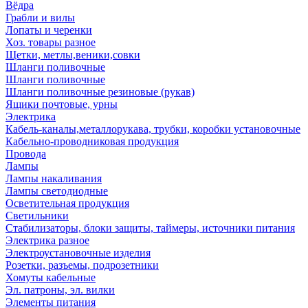
Вёдра
Грабли и вилы
Лопаты и черенки
Хоз. товары разное
Щетки, метлы,веники,совки
Шланги поливочные
Шланги поливочные
Шланги поливочные резиновые (рукав)
Ящики почтовые, урны
Электрика
Кабель-каналы,металлорукава, трубки, коробки установочные
Кабельно-проводниковая продукция
Провода
Лампы
Лампы накаливания
Лампы светодиодные
Осветительная продукция
Светильники
Стабилизаторы, блоки защиты, таймеры, источники питания
Электрика разное
Электроустановочные изделия
Розетки, разъемы, подрозетники
Хомуты кабельные
Эл. патроны, эл. вилки
Элементы питания