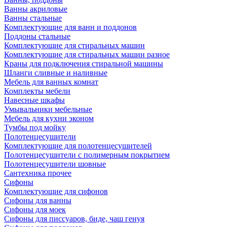
Ванны акриловые
Ванны стальные
Комплектующие для ванн и поддонов
Поддоны стальные
Комплектующие для стиральных машин
Комплектующие для стиральных машин разное
Краны для подключения стиральной машины
Шланги сливные и наливные
Мебель для ванных комнат
Комплекты мебели
Навесные шкафы
Умывальники мебельные
Мебель для кухни эконом
Тумбы под мойку
Полотенцесушители
Комплектующие для полотенцесушителей
Полотенцесушители с полимерным покрытием
Полотенцесушители шовные
Сантехника прочее
Сифоны
Комплектующие для сифонов
Сифоны для ванны
Сифоны для моек
Сифоны для писсуаров, биде, чаш генуя