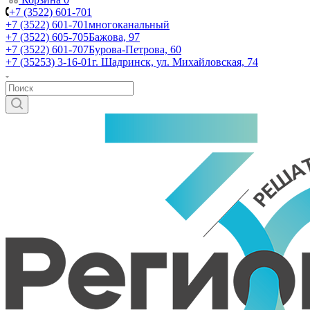
+7 (3522) 601-701
+7 (3522) 601-701
многоканальный
+7 (3522) 605-705
Бажова, 97
+7 (3522) 601-707
Бурова-Петрова, 60
+7 (35253) 3-16-01
г. Шадринск, ул. Михайловская, 74