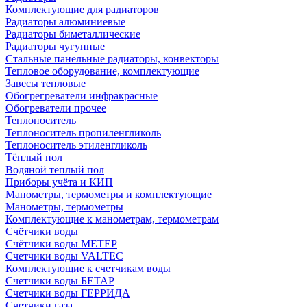
Комплектующие для радиаторов
Радиаторы алюминиевые
Радиаторы биметаллические
Радиаторы чугунные
Стальные панельные радиаторы, конвекторы
Тепловое оборудование, комплектующие
Завесы тепловые
Обогрегреватели инфракрасные
Обогреватели прочее
Теплоноситель
Теплоноситель пропиленгликоль
Теплоноситель этиленгликоль
Тёплый пол
Водяной теплый пол
Приборы учёта и КИП
Манометры, термометры и комплектующие
Манометры, термометры
Комплектующие к манометрам, термометрам
Счётчики воды
Счётчики воды МЕТЕР
Счетчики воды VALTEC
Комплектующие к счетчикам воды
Счетчики воды БЕТАР
Счетчики воды ГЕРРИДА
Счетчики газа