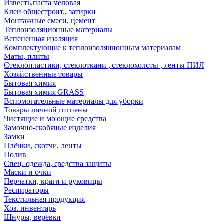
Известь,паста меловая
Клеи общестроит., затирки
Монтажные смеси, цемент
Теплоизоляционные материалы
Вспененная изоляция
Комплектующие к теплоизоляционным материалам
Маты, плиты
Стеклопластики, стеклоткани , стеклохолсты , ленты ПИЛ
Хозяйственные товары
Бытовая химия
Бытовая химия GRASS
Вспомогательные материалы для уборки
Товары личной гигиены
Чистящие и моющие средства
Замочно-скобяные изделия
Замки
Плёнки, скотчи, ленты
Полив
Спец. одежда, средства защиты
Маски и очки
Перчатки, краги и руковицы
Респираторы
Текстильная продукция
Хоз. инвентарь
Шнуры, веревки