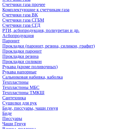
Счетчики газа прочее
Комплектующие к счетчикам газа
Счетчики газа ВК
Счетчики газа СГБМ
Счетчики газа СГД
РТИ, асбопродукция, полиуретан и др.
Асбопродукция
Паронит
Прокладки (паронит, резина, силикон, графит)
Прокладки паронит
Прокладки резина
Прокладки силикон
Рукава (кроме поливочных)
Рукава напорные
Сальниковая набивка, каболка
Техпластины
Техпластины МБС
Техпластины ТМКЩ
Сантехника
Сушилки для рук
Биде, писсуары, чаши генуя
Биде
Писсуары
Чаши Генуя
Ванны, поддоны