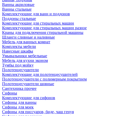
Ванны акриловые
Ванны стальные
Комплектующие для ванн и поддонов
Поддоны стальные
Комплектующие для стиральных машин
Комплектующие для стиральных машин разное
Краны для подключения стиральной машины
Шланги сливные и наливные
Мебель для ванных комнат
Комплекты мебели
Навесные шкафы
Умывальники мебельные
Мебель для кухни эконом
Тумбы под мойку
Полотенцесушители
Комплектующие для полотенцесушителей
Полотенцесушители с полимерным покрытием
Полотенцесушители шовные
Сантехника прочее
Сифоны
Комплектующие для сифонов
Сифоны для ванны
Сифоны для моек
Сифоны для писсуаров, биде, чаш генуя