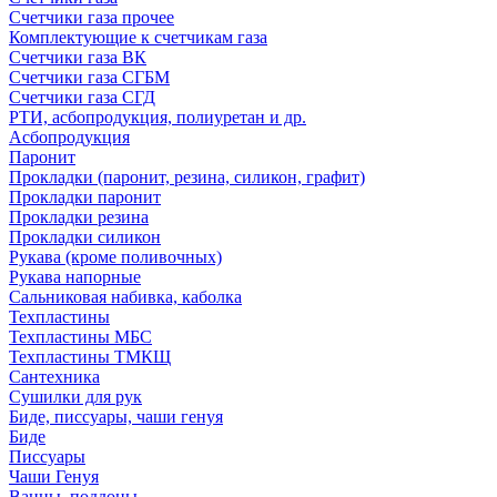
Счетчики газа прочее
Комплектующие к счетчикам газа
Счетчики газа ВК
Счетчики газа СГБМ
Счетчики газа СГД
РТИ, асбопродукция, полиуретан и др.
Асбопродукция
Паронит
Прокладки (паронит, резина, силикон, графит)
Прокладки паронит
Прокладки резина
Прокладки силикон
Рукава (кроме поливочных)
Рукава напорные
Сальниковая набивка, каболка
Техпластины
Техпластины МБС
Техпластины ТМКЩ
Сантехника
Сушилки для рук
Биде, писсуары, чаши генуя
Биде
Писсуары
Чаши Генуя
Ванны, поддоны