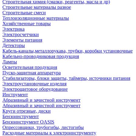
Строительная химия (смазки, реагенты, масла и др)
Строительные материалы разное
Строительные смеси
Теплоизоляционные материалы
Хозяйственные товары
Электрика
Электросчетчики
Элементы питания
Детекторы
Кабель-каналы,металлорукава, трубки, коробки установочные
Кабельно-проводниковая продукция
Лампы
Осветительная продукция
Пуско-защитная аппаратура
Стабилизаторы, блоки защиты, таймеры, источники питания
Электроустановочные изделия
Электрощитовое оборудование
Инструмент
Абразивный и зачистной инструмент
Абразивный и зачистной инструмент
Круги отрезные, диски
Бензоинструмент
Бензоинструмент OASIS
Опрессовщики, трубогибы, листогибы
Расходные материалы к электроинструменту