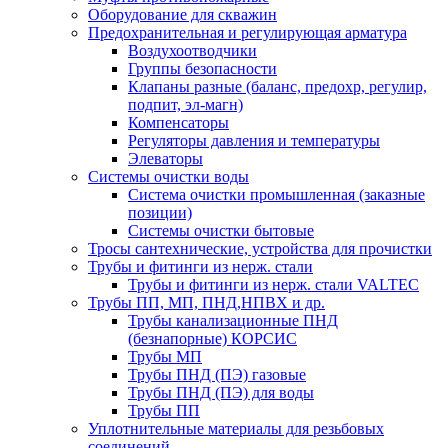
Оборудование для скважин
Предохранительная и регулирующая арматура
Воздухоотводчики
Группы безопасности
Клапаны разные (баланс, предохр, регулир,
подпит, эл-магн)
Компенсаторы
Регуляторы давления и температуры
Элеваторы
Системы очистки воды
Система очистки промышленная (заказные
позиции)
Системы очистки бытовые
Тросы сантехнические, устройства для прочистки
Трубы и фитинги из нерж. стали
Трубы и фитинги из нерж. стали VALTEC
Трубы ПП, МП, ПНД,НПВХ и др.
Трубы канализационные ПНД
(безнапорные) КОРСИС
Трубы МП
Трубы ПНД (ПЭ) газовые
Трубы ПНД (ПЭ) для воды
Трубы ПП
Уплотнительные материалы для резьбовых
соединений