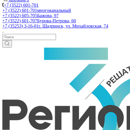
+7 (3522) 601-701
+7 (3522) 601-701
многоканальный
+7 (3522) 605-705
Бажова, 97
+7 (3522) 601-707
Бурова-Петрова, 60
+7 (35253) 3-16-01
г. Шадринск, ул. Михайловская, 74