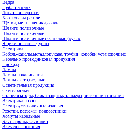
Вёдра
Грабли и вилы
Лопаты и черенки
Хоз. товары разное
Щетки, метлы,веники,совки
Шланги поливочные
Шланги поливочные
Шланги поливочные резиновые (рукав)
Ящики почтовые, урны
Электрика
Кабель-каналы,металлорукава, трубки, коробки установочные
Кабельно-проводниковая продукция
Провода
Лампы
Лампы накаливания
Лампы светодиодные
Осветительная продукция
Светильники
Стабилизаторы, блоки защиты, таймеры, источники питания
Электрика разное
Электроустановочные изделия
Розетки, разъемы, подрозетники
Хомуты кабельные
Эл. патроны, эл. вилки
Элементы питания