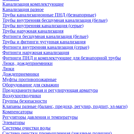
Канализация комплектующие
Канализация разное
Трубы канализационные ПНД (безнапорные)
Трубы внутренняя бесшумная канализация (белые)
Трубы внутренняя канализация (серые)
Трубы наружная канализация
Фитинги бесшумная канализация (белые)
Трубы и фитинги чугунная канализация
Фитинги внутренняя канализация (серые)
Фитинги наружная канализация
Фитинги ПНД и комплектующие для безнапорной трубы
Люки, дождеприемники
Люки
Дождеприемники
Муфты противопожарные
Оборудование для скважин
Предохранительная и регулирующая арматура
Воздухоотводчики
Группы безопасности
Клапаны разные (баланс, предохр, регулир, подпит, эл-магн)
Компенсаторы
Регуляторы давления и температуры
Элеваторы
Системы очистки воды
Система очистки промышленная (заказные позиции)