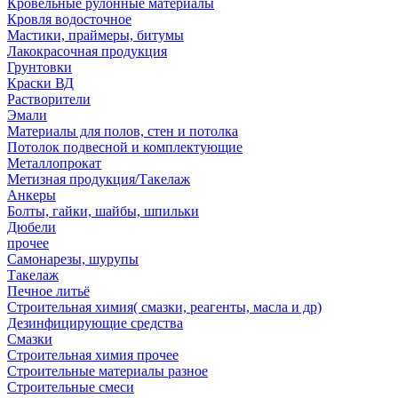
Кровельные рулонные материалы
Кровля водосточное
Мастики, праймеры, битумы
Лакокрасочная продукция
Грунтовки
Краски ВД
Растворители
Эмали
Материалы для полов, стен и потолка
Потолок подвесной и комплектующие
Металлопрокат
Метизная продукция/Такелаж
Анкеры
Болты, гайки, шайбы, шпильки
Дюбели
прочее
Самонарезы, шурупы
Такелаж
Печное литьё
Строительная химия( смазки, реагенты, масла и др)
Дезинфицирующие средства
Смазки
Строительная химия прочее
Строительные материалы разное
Строительные смеси