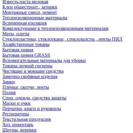
Известь,паста меловая
Клеи общестроит., затирки
Монтажные смеси, цемент
Теплоизоляционные материалы
Вспененная изоляция
Комплектующие к теплоизоляционным материалам
Маты, плиты
Стеклопластики, стеклоткани , стеклохолсты , ленты ПИЛ
Хозяйственные товары
Бытовая химия
Бытовая химия GRASS
Вспомогательные материалы для уборки
Товары личной гигиены
Чистящие и моющие средства
Замочно-скобяные изделия
Замки
Плёнки, скотчи, ленты
Полив
Спец. одежда, средства защиты
Маски и очки
Перчатки, краги и руковицы
Респираторы
Текстильная продукция
Хоз. инвентарь
Шнуры, веревки