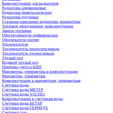
Комплектующие для радиаторов
Радиаторы алюминиевые
Радиаторы биметаллические
Радиаторы чугунные
Стальные панельные радиаторы, конвекторы
Тепловое оборудование, комплектующие
Завесы тепловые
Обогрегреватели инфракрасные
Обогреватели прочее
Теплоноситель
Теплоноситель пропиленгликоль
Теплоноситель этиленгликоль
Тёплый пол
Водяной теплый пол
Приборы учёта и КИП
Манометры, термометры и комплектующие
Манометры, термометры
Комплектующие к манометрам, термометрам
Счётчики воды
Счётчики воды МЕТЕР
Счетчики воды VALTEC
Комплектующие к счетчикам воды
Счетчики воды БЕТАР
Счетчики воды ГЕРРИДА
Счетчики газа