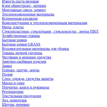
Известь,паста меловая
Клеи общестроит., затирки
Монтажные смеси, цемент
Теплоизоляционные материалы
Вспененная изоляция
Комплектующие к теплоизоляционным материалам
Маты, плиты
Стеклопластики, стеклоткани , стеклохолсты , ленты ПИЛ
Хозяйственные товары
Бытовая химия
Бытовая химия GRASS
Вспомогательные материалы для уборки
Товары личной гигиены
Чистящие и моющие средства
Замочно-скобяные изделия
Замки
Плёнки, скотчи, ленты
Полив
Спец. одежда, средства защиты
Маски и очки
Перчатки, краги и руковицы
Респираторы
Текстильная продукция
Хоз. инвентарь
Шнуры, веревки