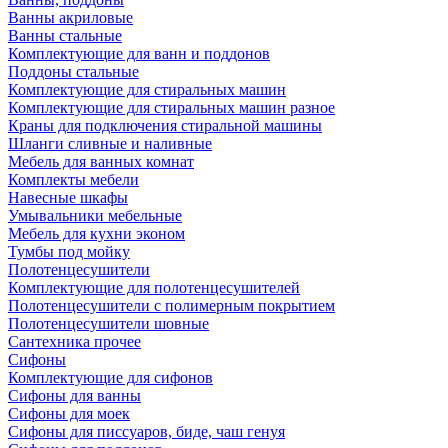
Ванны акриловые
Ванны стальные
Комплектующие для ванн и поддонов
Поддоны стальные
Комплектующие для стиральных машин
Комплектующие для стиральных машин разное
Краны для подключения стиральной машины
Шланги сливные и наливные
Мебель для ванных комнат
Комплекты мебели
Навесные шкафы
Умывальники мебельные
Мебель для кухни эконом
Тумбы под мойку
Полотенцесушители
Комплектующие для полотенцесушителей
Полотенцесушители с полимерным покрытием
Полотенцесушители шовные
Сантехника прочее
Сифоны
Комплектующие для сифонов
Сифоны для ванны
Сифоны для моек
Сифоны для писсуаров, биде, чаш генуя