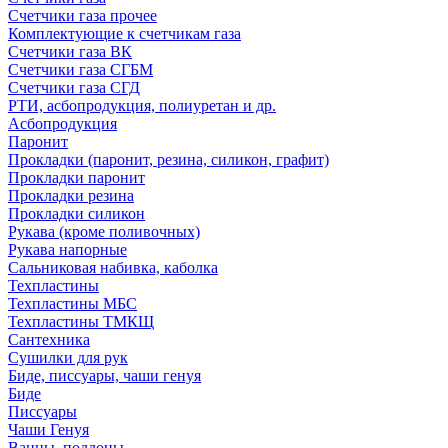
Счетчики газа прочее
Комплектующие к счетчикам газа
Счетчики газа ВК
Счетчики газа СГБМ
Счетчики газа СГД
РТИ, асбопродукция, полиуретан и др.
Асбопродукция
Паронит
Прокладки (паронит, резина, силикон, графит)
Прокладки паронит
Прокладки резина
Прокладки силикон
Рукава (кроме поливочных)
Рукава напорные
Сальниковая набивка, каболка
Техпластины
Техпластины МБС
Техпластины ТМКЩ
Сантехника
Сушилки для рук
Биде, писсуары, чаши генуя
Биде
Писсуары
Чаши Генуя
Ванны, поддоны