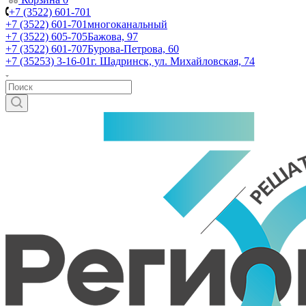
+7 (3522) 601-701
+7 (3522) 601-701
многоканальный
+7 (3522) 605-705
Бажова, 97
+7 (3522) 601-707
Бурова-Петрова, 60
+7 (35253) 3-16-01
г. Шадринск, ул. Михайловская, 74