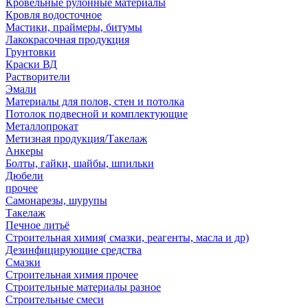
Кровельные рулонные материалы
Кровля водосточное
Мастики, праймеры, битумы
Лакокрасочная продукция
Грунтовки
Краски ВД
Растворители
Эмали
Материалы для полов, стен и потолка
Потолок подвесной и комплектующие
Металлопрокат
Метизная продукция/Такелаж
Анкеры
Болты, гайки, шайбы, шпильки
Дюбели
прочее
Самонарезы, шурупы
Такелаж
Печное литьё
Строительная химия( смазки, реагенты, масла и др)
Дезинфицирующие средства
Смазки
Строительная химия прочее
Строительные материалы разное
Строительные смеси