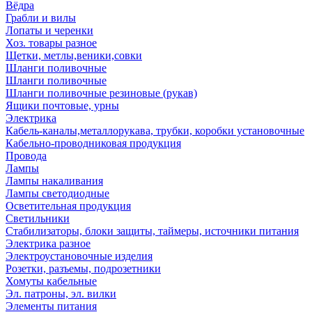
Вёдра
Грабли и вилы
Лопаты и черенки
Хоз. товары разное
Щетки, метлы,веники,совки
Шланги поливочные
Шланги поливочные
Шланги поливочные резиновые (рукав)
Ящики почтовые, урны
Электрика
Кабель-каналы,металлорукава, трубки, коробки установочные
Кабельно-проводниковая продукция
Провода
Лампы
Лампы накаливания
Лампы светодиодные
Осветительная продукция
Светильники
Стабилизаторы, блоки защиты, таймеры, источники питания
Электрика разное
Электроустановочные изделия
Розетки, разъемы, подрозетники
Хомуты кабельные
Эл. патроны, эл. вилки
Элементы питания