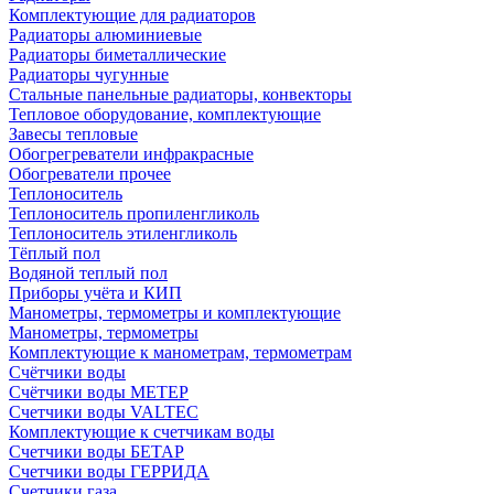
Комплектующие для радиаторов
Радиаторы алюминиевые
Радиаторы биметаллические
Радиаторы чугунные
Стальные панельные радиаторы, конвекторы
Тепловое оборудование, комплектующие
Завесы тепловые
Обогрегреватели инфракрасные
Обогреватели прочее
Теплоноситель
Теплоноситель пропиленгликоль
Теплоноситель этиленгликоль
Тёплый пол
Водяной теплый пол
Приборы учёта и КИП
Манометры, термометры и комплектующие
Манометры, термометры
Комплектующие к манометрам, термометрам
Счётчики воды
Счётчики воды МЕТЕР
Счетчики воды VALTEC
Комплектующие к счетчикам воды
Счетчики воды БЕТАР
Счетчики воды ГЕРРИДА
Счетчики газа