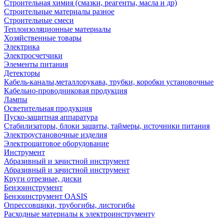
Строительная химия (смазки, реагенты, масла и др)
Строительные материалы разное
Строительные смеси
Теплоизоляционные материалы
Хозяйственные товары
Электрика
Электросчетчики
Элементы питания
Детекторы
Кабель-каналы,металлорукава, трубки, коробки установочные
Кабельно-проводниковая продукция
Лампы
Осветительная продукция
Пуско-защитная аппаратура
Стабилизаторы, блоки защиты, таймеры, источники питания
Электроустановочные изделия
Электрощитовое оборудование
Инструмент
Абразивный и зачистной инструмент
Абразивный и зачистной инструмент
Круги отрезные, диски
Бензоинструмент
Бензоинструмент OASIS
Опрессовщики, трубогибы, листогибы
Расходные материалы к электроинструменту