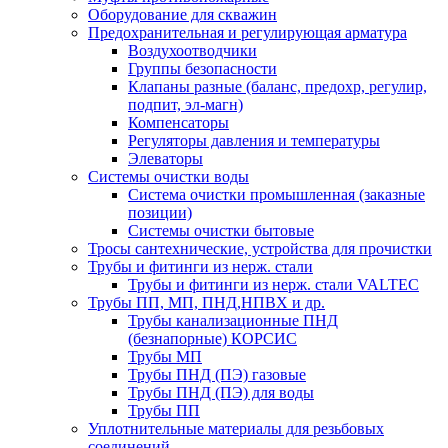
Оборудование для скважин
Предохранительная и регулирующая арматура
Воздухоотводчики
Группы безопасности
Клапаны разные (баланс, предохр, регулир,
подпит, эл-магн)
Компенсаторы
Регуляторы давления и температуры
Элеваторы
Системы очистки воды
Система очистки промышленная (заказные
позиции)
Системы очистки бытовые
Тросы сантехнические, устройства для прочистки
Трубы и фитинги из нерж. стали
Трубы и фитинги из нерж. стали VALTEC
Трубы ПП, МП, ПНД,НПВХ и др.
Трубы канализационные ПНД
(безнапорные) КОРСИС
Трубы МП
Трубы ПНД (ПЭ) газовые
Трубы ПНД (ПЭ) для воды
Трубы ПП
Уплотнительные материалы для резьбовых
соединений