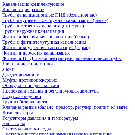
Канализация комплектующие
Канализация разное
Трубы канализационные ПНД (безнапорные)
Трубы внутренняя бесшумная канализация (белые)
Трубы внутренняя канализация (серые)
Трубы наружная канализация
Фитинги бесшумная канализация (белые)
Трубы и фитинги чугунная канализация
Фитинги внутренняя канализация (серые)
Фитинги наружная канализация
Фитинги ПНД и комплектующие для безнапорной трубы
Люки, дождеприемники
Люки
Дождеприемники
Муфты противопожарные
Оборудование для скважин
Предохранительная и регулирующая арматура
Воздухоотводчики
Группы безопасности
Клапаны разные (баланс, предохр, регулир, подпит, эл-магн)
Компенсаторы
Регуляторы давления и температуры
Элеваторы
Системы очистки воды
Система очистки промышленная (заказные позиции)