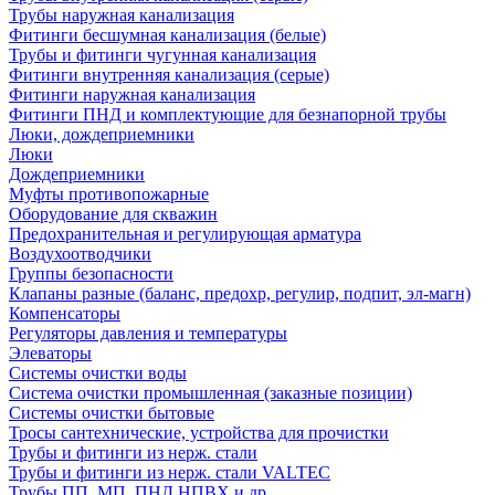
Трубы наружная канализация
Фитинги бесшумная канализация (белые)
Трубы и фитинги чугунная канализация
Фитинги внутренняя канализация (серые)
Фитинги наружная канализация
Фитинги ПНД и комплектующие для безнапорной трубы
Люки, дождеприемники
Люки
Дождеприемники
Муфты противопожарные
Оборудование для скважин
Предохранительная и регулирующая арматура
Воздухоотводчики
Группы безопасности
Клапаны разные (баланс, предохр, регулир, подпит, эл-магн)
Компенсаторы
Регуляторы давления и температуры
Элеваторы
Системы очистки воды
Система очистки промышленная (заказные позиции)
Системы очистки бытовые
Тросы сантехнические, устройства для прочистки
Трубы и фитинги из нерж. стали
Трубы и фитинги из нерж. стали VALTEC
Трубы ПП, МП, ПНД,НПВХ и др.