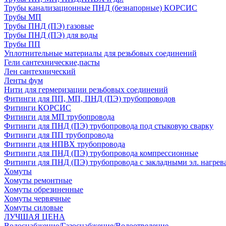
Трубы канализационные ПНД (безнапорные) КОРСИС
Трубы МП
Трубы ПНД (ПЭ) газовые
Трубы ПНД (ПЭ) для воды
Трубы ПП
Уплотнительные материалы для резьбовых соединений
Гели сантехнические,пасты
Лен сантехнический
Ленты фум
Нити для гермеризации резьбовых соединений
Фитинги для ПП, МП, ПНД (ПЭ) трубопроводов
Фитинги КОРСИС
Фитинги для МП трубопровода
Фитинги для ПНД (ПЭ) трубопровода под стыковую сварку
Фитинги для ПП трубопровода
Фитинги для НПВХ трубопровода
Фитинги для ПНД (ПЭ) трубопровода компрессионные
Фитинги для ПНД (ПЭ) трубопровода с закладными эл. нагрев
Хомуты
Хомуты ремонтные
Хомуты обрезиненные
Хомуты червячные
Хомуты силовые
ЛУЧШАЯ ЦЕНА
Водоснабжение/Газоснабжение/Водоотведение