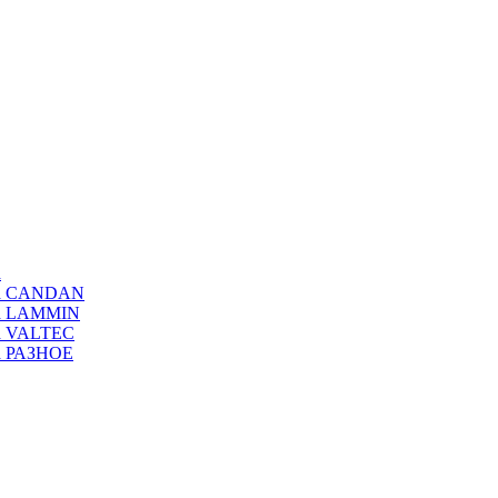
а
ода CANDAN
да LAMMIN
да VALTEC
да РАЗНОЕ