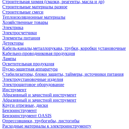
Строительная химия (смазки, реагенты, масла и др)
Строительные материалы разное
Строительные смеси
Теплоизоляционные материалы
Хозяйственные товары
Электрика
Электросчетчики
Элементы питания
Детекторы
Кабель-каналы,металлорукава, трубки, коробки установочные
Кабельно-проводниковая продукция
Лампы
Осветительная продукция
Пуско-защитная аппаратура
Стабилизаторы, блоки защиты, таймеры, источники питания
Электроустановочные изделия
Электрощитовое оборудование
Инструмент
Абразивный и зачистной инструмент
Абразивный и зачистной инструмент
Круги отрезные, диски
Бензоинструмент
Бензоинструмент OASIS
Опрессовщики, трубогибы, листогибы
Расходные материалы к электроинструменту