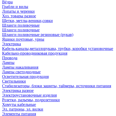
Вёдра
Грабли и вилы
Лопаты и черенки
Хоз. товары разное
Щетки, метлы,веники,совки
Шланги поливочные
Шланги поливочные
Шланги поливочные резиновые (рукав)
Ящики почтовые, урны
Электрика
Кабель-каналы,металлорукава, трубки, коробки установочные
Кабельно-проводниковая продукция
Провода
Лампы
Лампы накаливания
Лампы светодиодные
Осветительная продукция
Светильники
Стабилизаторы, блоки защиты, таймеры, источники питания
Электрика разное
Электроустановочные изделия
Розетки, разъемы, подрозетники
Хомуты кабельные
Эл. патроны, эл. вилки
Элементы питания