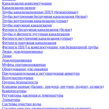
Канализация комплектующие
Канализация разное
Трубы канализационные ПНД (безнапорные)
Трубы внутренняя бесшумная канализация (белые)
Трубы внутренняя канализация (серые)
Трубы наружная канализация
Фитинги бесшумная канализация (белые)
Трубы и фитинги чугунная канализация
Фитинги внутренняя канализация (серые)
Фитинги наружная канализация
Фитинги ПНД и комплектующие для безнапорной трубы
Люки, дождеприемники
Люки
Дождеприемники
Муфты противопожарные
Оборудование для скважин
Предохранительная и регулирующая арматура
Воздухоотводчики
Группы безопасности
Клапаны разные (баланс, предохр, регулир, подпит, эл-магн)
Компенсаторы
Регуляторы давления и температуры
Элеваторы
Системы очистки воды
Система очистки промышленная (заказные позиции)