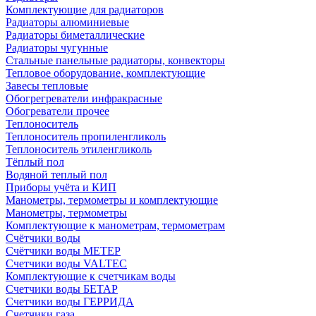
Комплектующие для радиаторов
Радиаторы алюминиевые
Радиаторы биметаллические
Радиаторы чугунные
Стальные панельные радиаторы, конвекторы
Тепловое оборудование, комплектующие
Завесы тепловые
Обогрегреватели инфракрасные
Обогреватели прочее
Теплоноситель
Теплоноситель пропиленгликоль
Теплоноситель этиленгликоль
Тёплый пол
Водяной теплый пол
Приборы учёта и КИП
Манометры, термометры и комплектующие
Манометры, термометры
Комплектующие к манометрам, термометрам
Счётчики воды
Счётчики воды МЕТЕР
Счетчики воды VALTEC
Комплектующие к счетчикам воды
Счетчики воды БЕТАР
Счетчики воды ГЕРРИДА
Счетчики газа