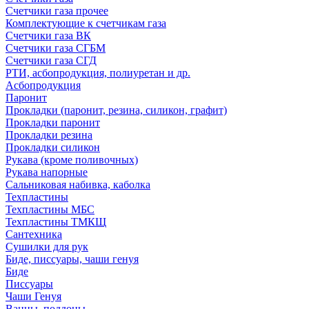
Счетчики газа прочее
Комплектующие к счетчикам газа
Счетчики газа ВК
Счетчики газа СГБМ
Счетчики газа СГД
РТИ, асбопродукция, полиуретан и др.
Асбопродукция
Паронит
Прокладки (паронит, резина, силикон, графит)
Прокладки паронит
Прокладки резина
Прокладки силикон
Рукава (кроме поливочных)
Рукава напорные
Сальниковая набивка, каболка
Техпластины
Техпластины МБС
Техпластины ТМКЩ
Сантехника
Сушилки для рук
Биде, писсуары, чаши генуя
Биде
Писсуары
Чаши Генуя
Ванны, поддоны