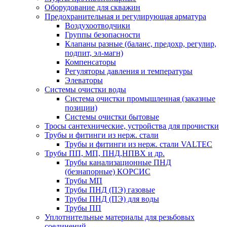
Оборудование для скважин
Предохранительная и регулирующая арматура
Воздухоотводчики
Группы безопасности
Клапаны разные (баланс, предохр, регулир,
подпит, эл-магн)
Компенсаторы
Регуляторы давления и температуры
Элеваторы
Системы очистки воды
Система очистки промышленная (заказные
позиции)
Системы очистки бытовые
Тросы сантехнические, устройства для прочистки
Трубы и фитинги из нерж. стали
Трубы и фитинги из нерж. стали VALTEC
Трубы ПП, МП, ПНД,НПВХ и др.
Трубы канализационные ПНД
(безнапорные) КОРСИС
Трубы МП
Трубы ПНД (ПЭ) газовые
Трубы ПНД (ПЭ) для воды
Трубы ПП
Уплотнительные материалы для резьбовых
соединений