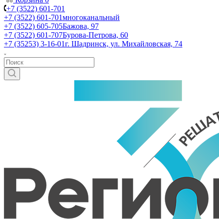
+7 (3522) 601-701
+7 (3522) 601-701
многоканальный
+7 (3522) 605-705
Бажова, 97
+7 (3522) 601-707
Бурова-Петрова, 60
+7 (35253) 3-16-01
г. Шадринск, ул. Михайловская, 74