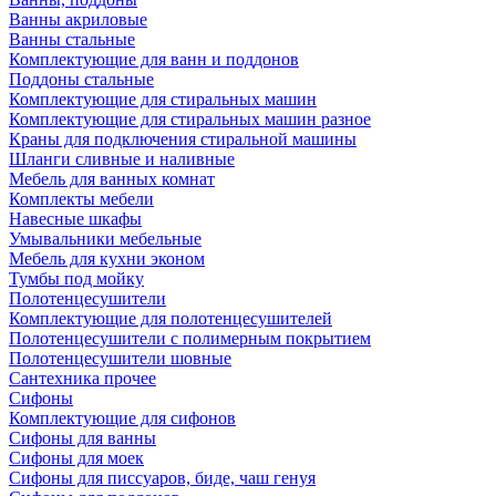
Ванны акриловые
Ванны стальные
Комплектующие для ванн и поддонов
Поддоны стальные
Комплектующие для стиральных машин
Комплектующие для стиральных машин разное
Краны для подключения стиральной машины
Шланги сливные и наливные
Мебель для ванных комнат
Комплекты мебели
Навесные шкафы
Умывальники мебельные
Мебель для кухни эконом
Тумбы под мойку
Полотенцесушители
Комплектующие для полотенцесушителей
Полотенцесушители с полимерным покрытием
Полотенцесушители шовные
Сантехника прочее
Сифоны
Комплектующие для сифонов
Сифоны для ванны
Сифоны для моек
Сифоны для писсуаров, биде, чаш генуя