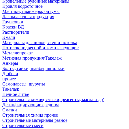
Кровельные рулонные материалы
Кровля водосточное
Мастики, праймеры, битумы
Лакокрасочная продукция
Грунтовки
Краски ВД
Растворители
Эмали
Материалы для полов, стен и потолка
Потолок подвесной и комплектующие
Металлопрокат
Метизная продукция/Такелаж
Анкеры
Болты, гайки, шайбы, шпильки
Дюбели
прочее
Самонарезы, шурупы
Такелаж
Печное литьё
Строительная химия( смазки, реагенты, масла и др)
Дезинфицирующие средства
Смазки
Строительная химия прочее
Строительные материалы разное
Строительные смеси