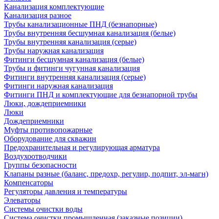
Канализация комплектующие
Канализация разное
Трубы канализационные ПНД (безнапорные)
Трубы внутренняя бесшумная канализация (белые)
Трубы внутренняя канализация (серые)
Трубы наружная канализация
Фитинги бесшумная канализация (белые)
Трубы и фитинги чугунная канализация
Фитинги внутренняя канализация (серые)
Фитинги наружная канализация
Фитинги ПНД и комплектующие для безнапорной трубы
Люки, дождеприемники
Люки
Дождеприемники
Муфты противопожарные
Оборудование для скважин
Предохранительная и регулирующая арматура
Воздухоотводчики
Группы безопасности
Клапаны разные (баланс, предохр, регулир, подпит, эл-магн)
Компенсаторы
Регуляторы давления и температуры
Элеваторы
Системы очистки воды
Система очистки промышленная (заказные позиции)