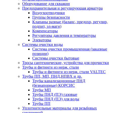
Оборудование для скважин
Предохранительная и регулирующая арматура
Воздухоотводчики
Группы безопасности
Клапаны разные (баланс, предохр, регулир,
подпит, эл-магн)
Компенсаторы
Регуляторы давления и температуры
Элеваторы
Системы очистки воды
Система очистки промышленная (заказные
позиции)
Системы очистки бытовые
Тросы сантехнические, устройства для прочистки
Трубы и фитинги из нерж. стали
Трубы и фитинги из нерж. стали VALTEC
Трубы ПП, МП, ПНД,НПВХ и др.
Трубы канализационные ПНД
(безнапорные) КОРСИС
Трубы МП
Трубы ПНД (ПЭ) газовые
Трубы ПНД (ПЭ) для воды
Трубы ПП
Уплотнительные материалы для резьбовых
соединений