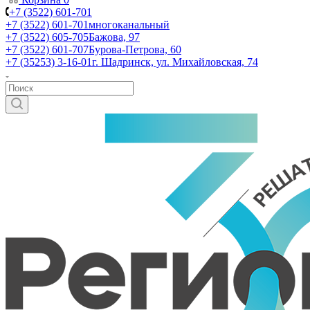
+7 (3522) 601-701
+7 (3522) 601-701
многоканальный
+7 (3522) 605-705
Бажова, 97
+7 (3522) 601-707
Бурова-Петрова, 60
+7 (35253) 3-16-01
г. Шадринск, ул. Михайловская, 74