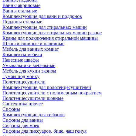
Ванны акриловые
Ванны стальные
Комплектующие для ванн и поддонов
Поддоны стальные
Комплектующие для стиральных машин
Комплектующие для стиральных машин разное
Краны для подключения стиральной машины
Шланги сливные и наливные
Мебель для ванных комнат
Комплекты мебели
Навесные шкафы
Умывальники мебельные
Мебель для кухни эконом
Тумбы под мойку
Полотенцесушители
Комплектующие для полотенцесушителей
Полотенцесушители с полимерным покрытием
Полотенцесушители шовные
Сантехника прочее
Сифоны
Комплектующие для сифонов
Сифоны для ванны
Сифоны для моек
Сифоны для писсуаров, биде, чаш генуя