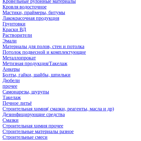
Кровельные рулонные материалы
Кровля водосточное
Мастики, праймеры, битумы
Лакокрасочная продукция
Грунтовки
Краски ВД
Растворители
Эмали
Материалы для полов, стен и потолка
Потолок подвесной и комплектующие
Металлопрокат
Метизная продукция/Такелаж
Анкеры
Болты, гайки, шайбы, шпильки
Дюбели
прочее
Самонарезы, шурупы
Такелаж
Печное литьё
Строительная химия( смазки, реагенты, масла и др)
Дезинфицирующие средства
Смазки
Строительная химия прочее
Строительные материалы разное
Строительные смеси