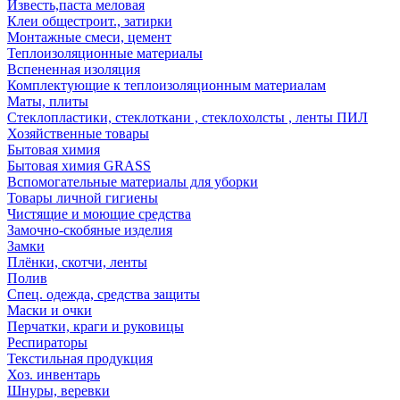
Известь,паста меловая
Клеи общестроит., затирки
Монтажные смеси, цемент
Теплоизоляционные материалы
Вспененная изоляция
Комплектующие к теплоизоляционным материалам
Маты, плиты
Стеклопластики, стеклоткани , стеклохолсты , ленты ПИЛ
Хозяйственные товары
Бытовая химия
Бытовая химия GRASS
Вспомогательные материалы для уборки
Товары личной гигиены
Чистящие и моющие средства
Замочно-скобяные изделия
Замки
Плёнки, скотчи, ленты
Полив
Спец. одежда, средства защиты
Маски и очки
Перчатки, краги и руковицы
Респираторы
Текстильная продукция
Хоз. инвентарь
Шнуры, веревки