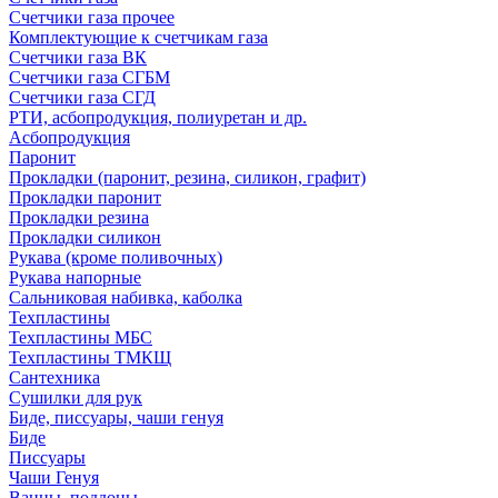
Счетчики газа прочее
Комплектующие к счетчикам газа
Счетчики газа ВК
Счетчики газа СГБМ
Счетчики газа СГД
РТИ, асбопродукция, полиуретан и др.
Асбопродукция
Паронит
Прокладки (паронит, резина, силикон, графит)
Прокладки паронит
Прокладки резина
Прокладки силикон
Рукава (кроме поливочных)
Рукава напорные
Сальниковая набивка, каболка
Техпластины
Техпластины МБС
Техпластины ТМКЩ
Сантехника
Сушилки для рук
Биде, писсуары, чаши генуя
Биде
Писсуары
Чаши Генуя
Ванны, поддоны