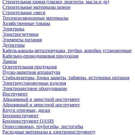
Строительная химия (смазки, реагенты, масла и др)
Строительные материалы разное
Строительные смеси
Теплоизоляционные материалы
Хозяйственные товары
Электрика
Электросчетчики
Элементы питания
Детекторы
Кабель-каналы,металлорукава, трубки, коробки установочные
Кабельно-проводниковая продукция
Лампы
Осветительная продукция
Пуско-защитная аппаратура
Стабилизаторы, блоки защиты, таймеры, источники питания
Электроустановочные изделия
Электрощитовое оборудование
Инструмент
Абразивный и зачистной инструмент
Абразивный и зачистной инструмент
Круги отрезные, диски
Бензоинструмент
Бензоинструмент OASIS
Опрессовщики, трубогибы, листогибы
Расходные материалы к электроинструменту