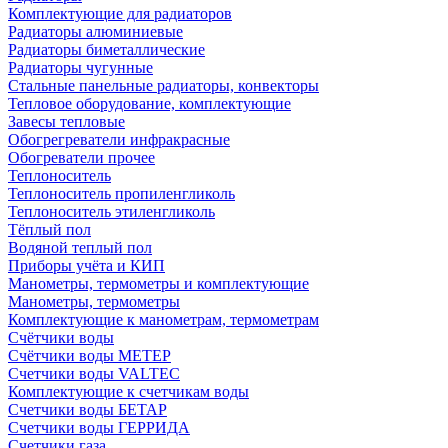
Комплектующие для радиаторов
Радиаторы алюминиевые
Радиаторы биметаллические
Радиаторы чугунные
Стальные панельные радиаторы, конвекторы
Тепловое оборудование, комплектующие
Завесы тепловые
Обогрегреватели инфракрасные
Обогреватели прочее
Теплоноситель
Теплоноситель пропиленгликоль
Теплоноситель этиленгликоль
Тёплый пол
Водяной теплый пол
Приборы учёта и КИП
Манометры, термометры и комплектующие
Манометры, термометры
Комплектующие к манометрам, термометрам
Счётчики воды
Счётчики воды МЕТЕР
Счетчики воды VALTEC
Комплектующие к счетчикам воды
Счетчики воды БЕТАР
Счетчики воды ГЕРРИДА
Счетчики газа