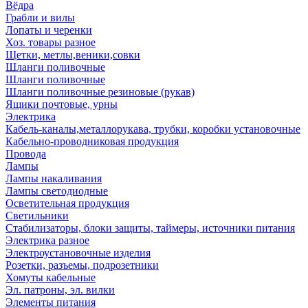
Вёдра
Грабли и вилы
Лопаты и черенки
Хоз. товары разное
Щетки, метлы,веники,совки
Шланги поливочные
Шланги поливочные
Шланги поливочные резиновые (рукав)
Ящики почтовые, урны
Электрика
Кабель-каналы,металлорукава, трубки, коробки установочные
Кабельно-проводниковая продукция
Провода
Лампы
Лампы накаливания
Лампы светодиодные
Осветительная продукция
Светильники
Стабилизаторы, блоки защиты, таймеры, источники питания
Электрика разное
Электроустановочные изделия
Розетки, разъемы, подрозетники
Хомуты кабельные
Эл. патроны, эл. вилки
Элементы питания