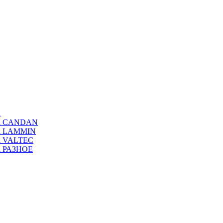
а
ода CANDAN
да LAMMIN
да VALTEC
да РАЗНОЕ