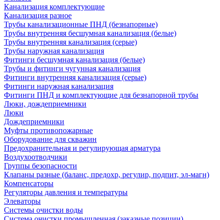
Канализация комплектующие
Канализация разное
Трубы канализационные ПНД (безнапорные)
Трубы внутренняя бесшумная канализация (белые)
Трубы внутренняя канализация (серые)
Трубы наружная канализация
Фитинги бесшумная канализация (белые)
Трубы и фитинги чугунная канализация
Фитинги внутренняя канализация (серые)
Фитинги наружная канализация
Фитинги ПНД и комплектующие для безнапорной трубы
Люки, дождеприемники
Люки
Дождеприемники
Муфты противопожарные
Оборудование для скважин
Предохранительная и регулирующая арматура
Воздухоотводчики
Группы безопасности
Клапаны разные (баланс, предохр, регулир, подпит, эл-магн)
Компенсаторы
Регуляторы давления и температуры
Элеваторы
Системы очистки воды
Система очистки промышленная (заказные позиции)