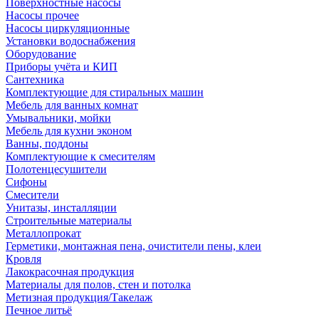
Поверхностные насосы
Насосы прочее
Насосы циркуляционные
Установки водоснабжения
Оборудование
Приборы учёта и КИП
Сантехника
Комплектующие для стиральных машин
Мебель для ванных комнат
Умывальники, мойки
Мебель для кухни эконом
Ванны, поддоны
Комплектующие к смесителям
Полотенцесушители
Сифоны
Смесители
Унитазы, инсталляции
Строительные материалы
Металлопрокат
Герметики, монтажная пена, очистители пены, клеи
Кровля
Лакокрасочная продукция
Материалы для полов, стен и потолка
Метизная продукция/Такелаж
Печное литьё