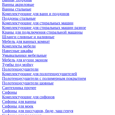
Ванны акриловые
Ванны стальные
Комплектующие для ванн и поддонов
Поддоны стальные
Комплектующие для стиральных машин
Комплектующие для стиральных машин разное
Краны для подключения стиральной машины
Шланги сливные и наливные
Мебель для ванных комнат
Комплекты мебели
Навесные шкафы
Умывальники мебельные
Мебель для кухни эконом
Тумбы под мойку
Полотенцесушители
Комплектующие для полотенцесушителей
Полотенцесушители с полимерным покрытием
Полотенцесушители шовные
Сантехника прочее
Сифоны
Комплектующие для сифонов
Сифоны для ванны
Сифоны для моек
Сифоны для писсуаров, биде, чаш генуя