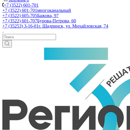
+7 (3522) 601-701
+7 (3522) 601-701
многоканальный
+7 (3522) 605-705
Бажова, 97
+7 (3522) 601-707
Бурова-Петрова, 60
+7 (35253) 3-16-01
г. Шадринск, ул. Михайловская, 74