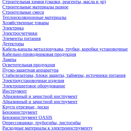
Строительная химия (смазки, реагенты, масла и др)
Строительные материалы разное
Строительные смеси
Теплоизоляционные материалы
Хозяйственные товары
Электрика
Электросчетчики
Элементы питания
Детекторы
Кабель-каналы,металлорукава, трубки, коробки установочные
Кабельно-проводниковая продукция
Лампы
Осветительная продукция
Пуско-защитная аппаратура
Стабилизаторы, блоки защиты, таймеры, источники питания
Электроустановочные изделия
Электрощитовое оборудование
Инструмент
Абразивный и зачистной инструмент
Абразивный и зачистной инструмент
Круги отрезные, диски
Бензоинструмент
Бензоинструмент OASIS
Опрессовщики, трубогибы, листогибы
Расходные материалы к электроинструменту