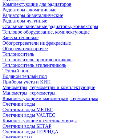
Комплектующие для радиаторов
Радиаторы алюминиевые
Радиаторы биметаллические
Радиаторы чугунные
Стальные панельные радиаторы, конвекторы
Тепловое оборудование, комплектующие
Завесы тепловые
Обогрегреватели инфракрасные
Обогреватели прочее
Теплоноситель
Теплоноситель пропиленгликоль
Теплоноситель этиленгликоль
Тёплый пол
Водяной теплый пол
Приборы учёта и КИП
Манометры, термометры и комплектующие
Манометры, термометры
Комплектующие к манометрам, термометрам
Счётчики воды
Счётчики воды МЕТЕР
Счетчики воды VALTEC
Комплектующие к счетчикам воды
Счетчики воды БЕТАР
Счетчики воды ГЕРРИДА
Счетчики газа