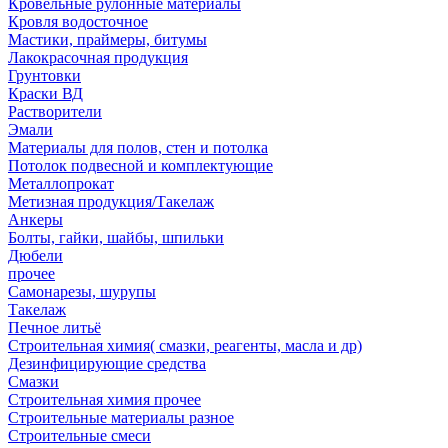
Кровельные рулонные материалы
Кровля водосточное
Мастики, праймеры, битумы
Лакокрасочная продукция
Грунтовки
Краски ВД
Растворители
Эмали
Материалы для полов, стен и потолка
Потолок подвесной и комплектующие
Металлопрокат
Метизная продукция/Такелаж
Анкеры
Болты, гайки, шайбы, шпильки
Дюбели
прочее
Самонарезы, шурупы
Такелаж
Печное литьё
Строительная химия( смазки, реагенты, масла и др)
Дезинфицирующие средства
Смазки
Строительная химия прочее
Строительные материалы разное
Строительные смеси