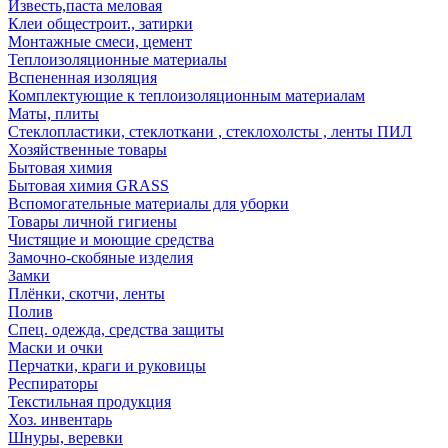
Известь,паста меловая
Клеи общестроит., затирки
Монтажные смеси, цемент
Теплоизоляционные материалы
Вспененная изоляция
Комплектующие к теплоизоляционным материалам
Маты, плиты
Стеклопластики, стеклоткани , стеклохолсты , ленты ПИЛ
Хозяйственные товары
Бытовая химия
Бытовая химия GRASS
Вспомогательные материалы для уборки
Товары личной гигиены
Чистящие и моющие средства
Замочно-скобяные изделия
Замки
Плёнки, скотчи, ленты
Полив
Спец. одежда, средства защиты
Маски и очки
Перчатки, краги и руковицы
Респираторы
Текстильная продукция
Хоз. инвентарь
Шнуры, веревки