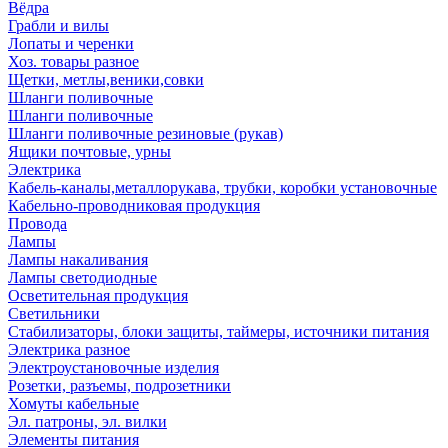
Вёдра
Грабли и вилы
Лопаты и черенки
Хоз. товары разное
Щетки, метлы,веники,совки
Шланги поливочные
Шланги поливочные
Шланги поливочные резиновые (рукав)
Ящики почтовые, урны
Электрика
Кабель-каналы,металлорукава, трубки, коробки установочные
Кабельно-проводниковая продукция
Провода
Лампы
Лампы накаливания
Лампы светодиодные
Осветительная продукция
Светильники
Стабилизаторы, блоки защиты, таймеры, источники питания
Электрика разное
Электроустановочные изделия
Розетки, разъемы, подрозетники
Хомуты кабельные
Эл. патроны, эл. вилки
Элементы питания