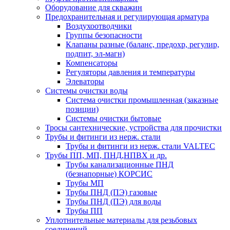
Оборудование для скважин
Предохранительная и регулирующая арматура
Воздухоотводчики
Группы безопасности
Клапаны разные (баланс, предохр, регулир,
подпит, эл-магн)
Компенсаторы
Регуляторы давления и температуры
Элеваторы
Системы очистки воды
Система очистки промышленная (заказные
позиции)
Системы очистки бытовые
Тросы сантехнические, устройства для прочистки
Трубы и фитинги из нерж. стали
Трубы и фитинги из нерж. стали VALTEC
Трубы ПП, МП, ПНД,НПВХ и др.
Трубы канализационные ПНД
(безнапорные) КОРСИС
Трубы МП
Трубы ПНД (ПЭ) газовые
Трубы ПНД (ПЭ) для воды
Трубы ПП
Уплотнительные материалы для резьбовых
соединений