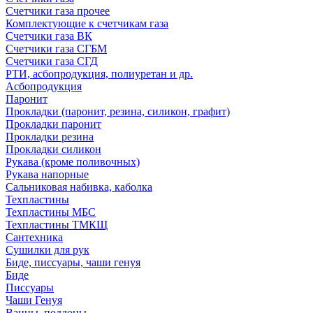
Счетчики газа прочее
Комплектующие к счетчикам газа
Счетчики газа ВК
Счетчики газа СГБМ
Счетчики газа СГД
РТИ, асбопродукция, полиуретан и др.
Асбопродукция
Паронит
Прокладки (паронит, резина, силикон, графит)
Прокладки паронит
Прокладки резина
Прокладки силикон
Рукава (кроме поливочных)
Рукава напорные
Сальниковая набивка, каболка
Техпластины
Техпластины МБС
Техпластины ТМКЩ
Сантехника
Сушилки для рук
Биде, писсуары, чаши генуя
Биде
Писсуары
Чаши Генуя
Ванны, поддоны