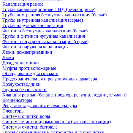
Канализация разное
Трубы канализационные ПНД (безнапорные)
Трубы внутренняя бесшумная канализация (белые)
Трубы внутренняя канализация (серые)
Трубы наружная канализация
Фитинги бесшумная канализация (белые)
Трубы и фитинги чугунная канализация
Фитинги внутренняя канализация (серые)
Фитинги наружная канализация
Люки, дождеприемники
Люки
Дождеприемники
Муфты противопожарные
Оборудование для скважин
Предохранительная и регулирующая арматура
Воздухоотводчики
Группы безопасности
Клапаны разные (баланс, предохр, регулир, подпит, эл-магн)
Компенсаторы
Регуляторы давления и температуры
Элеваторы
Системы очистки воды
Система очистки промышленная (заказные позиции)
Системы очистки бытовые
Тросы сантехнические, устройства для прочистки