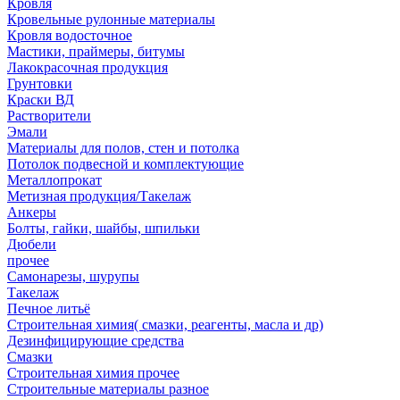
Кровля
Кровельные рулонные материалы
Кровля водосточное
Мастики, праймеры, битумы
Лакокрасочная продукция
Грунтовки
Краски ВД
Растворители
Эмали
Материалы для полов, стен и потолка
Потолок подвесной и комплектующие
Металлопрокат
Метизная продукция/Такелаж
Анкеры
Болты, гайки, шайбы, шпильки
Дюбели
прочее
Самонарезы, шурупы
Такелаж
Печное литьё
Строительная химия( смазки, реагенты, масла и др)
Дезинфицирующие средства
Смазки
Строительная химия прочее
Строительные материалы разное