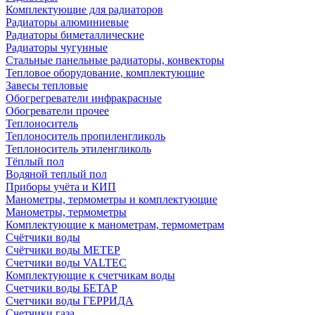
Комплектующие для радиаторов
Радиаторы алюминиевые
Радиаторы биметаллические
Радиаторы чугунные
Стальные панельные радиаторы, конвекторы
Тепловое оборудование, комплектующие
Завесы тепловые
Обогрегреватели инфракрасные
Обогреватели прочее
Теплоноситель
Теплоноситель пропиленгликоль
Теплоноситель этиленгликоль
Тёплый пол
Водяной теплый пол
Приборы учёта и КИП
Манометры, термометры и комплектующие
Манометры, термометры
Комплектующие к манометрам, термометрам
Счётчики воды
Счётчики воды МЕТЕР
Счетчики воды VALTEC
Комплектующие к счетчикам воды
Счетчики воды БЕТАР
Счетчики воды ГЕРРИДА
Счетчики газа