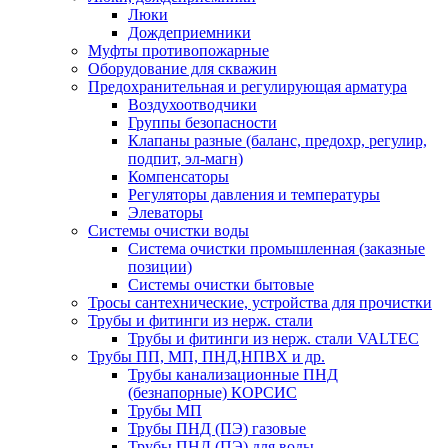
Люки
Дождеприемники
Муфты противопожарные
Оборудование для скважин
Предохранительная и регулирующая арматура
Воздухоотводчики
Группы безопасности
Клапаны разные (баланс, предохр, регулир,
подпит, эл-магн)
Компенсаторы
Регуляторы давления и температуры
Элеваторы
Системы очистки воды
Система очистки промышленная (заказные
позиции)
Системы очистки бытовые
Тросы сантехнические, устройства для прочистки
Трубы и фитинги из нерж. стали
Трубы и фитинги из нерж. стали VALTEC
Трубы ПП, МП, ПНД,НПВХ и др.
Трубы канализационные ПНД
(безнапорные) КОРСИС
Трубы МП
Трубы ПНД (ПЭ) газовые
Трубы ПНД (ПЭ) для воды