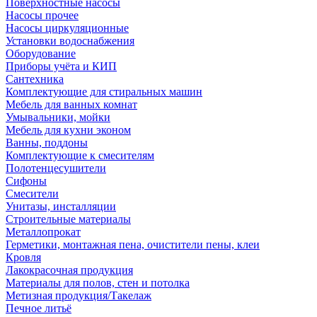
Поверхностные насосы
Насосы прочее
Насосы циркуляционные
Установки водоснабжения
Оборудование
Приборы учёта и КИП
Сантехника
Комплектующие для стиральных машин
Мебель для ванных комнат
Умывальники, мойки
Мебель для кухни эконом
Ванны, поддоны
Комплектующие к смесителям
Полотенцесушители
Сифоны
Смесители
Унитазы, инсталляции
Строительные материалы
Металлопрокат
Герметики, монтажная пена, очистители пены, клеи
Кровля
Лакокрасочная продукция
Материалы для полов, стен и потолка
Метизная продукция/Такелаж
Печное литьё