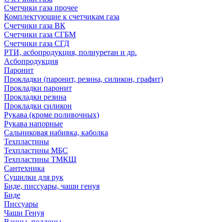
Счетчики газа прочее
Комплектующие к счетчикам газа
Счетчики газа ВК
Счетчики газа СГБМ
Счетчики газа СГД
РТИ, асбопродукция, полиуретан и др.
Асбопродукция
Паронит
Прокладки (паронит, резина, силикон, графит)
Прокладки паронит
Прокладки резина
Прокладки силикон
Рукава (кроме поливочных)
Рукава напорные
Сальниковая набивка, каболка
Техпластины
Техпластины МБС
Техпластины ТМКЩ
Сантехника
Сушилки для рук
Биде, писсуары, чаши генуя
Биде
Писсуары
Чаши Генуя
Ванны, поддоны