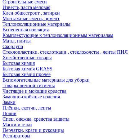
Строительные смеси
Известь,паста меловая
Клеи общестроит., затирки
Монтажные смеси, цемент
Теплоизоляционные материалы
Вспененная изоляция
Комплектующие к теплоизоляционным материалам
Маты, плиты
Скорлупа
Стеклопластики, стеклоткани , стеклохолсты , ленты ПИЛ
Хозяйственные товары
Бытовая химия
Бытовая химия GRASS
Бытовая химия прочее
Вспомогательные материалы для уборки
Товары личной гигиены
Чистящие и моющие средства
Замочно-скобяные изделия
Замки
Плёнки, скотчи, ленты
Полив
Спец. одежда, средства защиты
Маски и очки
Перчатки, краги и руковицы
Респираторы