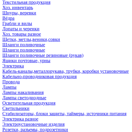
Текстильная продукция
Хоз. инвентарь
Шнуры, веревки
Вёдра
Грабли и вилы
Лопаты и черенки
Хоз. товары разное
Щетки, метлы,веники,совки
Шланги поливочные
Шланги поливочные
Шланги поливочные резиновые (рукав)
Ящики почтовые, урны
Электрика
Кабель-каналы,металлорукава, трубки, коробки установочные
Кабельно-проводниковая продукция
Провода
Лампы
Лампы накаливания
Лампы светодиодные
Осветительная продукция
Светильники
Стабилизаторы, блоки защиты, таймеры, источники питания
Электрика разное
Электроустановочные изделия
Розетки, разъемы, подрозетники