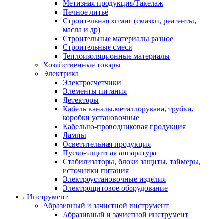
Метизная продукция/Такелаж
Печное литьё
Строительная химия (смазки, реагенты,
масла и др)
Строительные материалы разное
Строительные смеси
Теплоизоляционные материалы
Хозяйственные товары
Электрика
Электросчетчики
Элементы питания
Детекторы
Кабель-каналы,металлорукава, трубки,
коробки установочные
Кабельно-проводниковая продукция
Лампы
Осветительная продукция
Пуско-защитная аппаратура
Стабилизаторы, блоки защиты, таймеры,
источники питания
Электроустановочные изделия
Электрощитовое оборудование
Инструмент
Абразивный и зачистной инструмент
Абразивный и зачистной инструмент