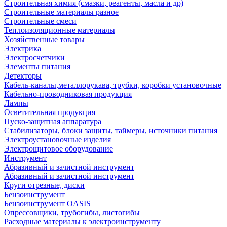
Строительная химия (смазки, реагенты, масла и др)
Строительные материалы разное
Строительные смеси
Теплоизоляционные материалы
Хозяйственные товары
Электрика
Электросчетчики
Элементы питания
Детекторы
Кабель-каналы,металлорукава, трубки, коробки установочные
Кабельно-проводниковая продукция
Лампы
Осветительная продукция
Пуско-защитная аппаратура
Стабилизаторы, блоки защиты, таймеры, источники питания
Электроустановочные изделия
Электрощитовое оборудование
Инструмент
Абразивный и зачистной инструмент
Абразивный и зачистной инструмент
Круги отрезные, диски
Бензоинструмент
Бензоинструмент OASIS
Опрессовщики, трубогибы, листогибы
Расходные материалы к электроинструменту